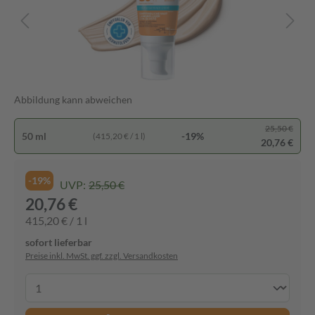
Abbildung kann abweichen
25,50 €
50 ml
-19%
(415,20 € / 1 l)
20,76 €
-19%
UVP:
25,50 €
20,76 €
415,20 € / 1 l
sofort lieferbar
Preise inkl. MwSt. ggf. zzgl. Versandkosten