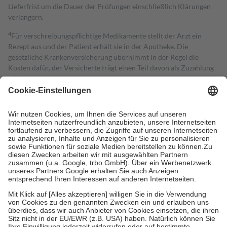
Lieferfrist um die Dauer der Prüfungen einschließlich Klärungen
verlängern.
4
Für verschreibungspflichtige Medikamente stellt der Arzt ein
Rezept aus und der Patient erhält sie in der Apotheke. Die
gesetzliche Krankenversicherung übernimmt in der Regel die
Kosten dafür, der Versicherte trägt einen Teil davon als Zuzahlung
mit.
Grundsätzlich leisten Mitglieder Zuzahlungen in Höhe von zehn
Prozent des Abgabepreises,
mindestens
jedoch
fünf Euro
und
höchstens zehn Euro.
Es sind jedoch nie mehr als die tatsächlichen
Kosten der Leistung zu entrichten.
Diese Regeln gelten grundsätzlich auch für Online-Apotheken.
Bei Heilmitteln und häuslicher Krankenpflege beträgt die
Zuzahlung zehn Prozent der Kosten sowie zehn Euro je
Verordnung.
Um das Engagement der Versicherten für ihre eigene Gesundheit zu
stärken und die besondere Stellung der Familie zu unterstützen,
fallen
keine Zuzahlungen
an bei:
• Kindern und Jugendlichen bis zum vollendeten 18. Lebensjahr
mit Ausnahme der Fahrkosten