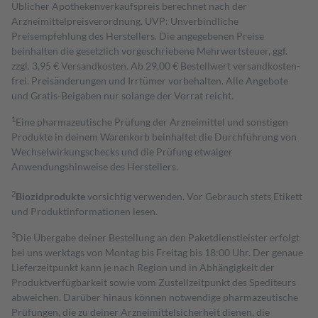
Üblicher Apothekenverkaufspreis berechnet nach der
Arzneimittelpreisverordnung. UVP: Unverbindliche
Preisempfehlung des Herstellers. Die angegebenen Preise
beinhalten die gesetzlich vorgeschriebene Mehrwertsteuer, ggf.
zzgl. 3,95 € Versandkosten. Ab 29,00 € Bestell­wert versand­kosten­
frei. Preisänderungen und Irrtümer vorbehalten. Alle Angebote
und Gratis-Beigaben nur solange der Vorrat reicht.
1
Eine pharmazeutische Prüfung der Arzneimittel und sonstigen
Produkte in deinem Warenkorb beinhaltet die Durchführung von
Wechselwirkungschecks und die Prüfung etwaiger
Anwendungshinweise des Herstellers.
2
Biozidprodukte
vorsichtig verwenden. Vor Gebrauch stets Etikett
und Produktinformationen lesen.
3
Die Übergabe deiner Bestellung an den Paketdienstleister erfolgt
bei uns werktags von Montag bis Freitag bis 18:00 Uhr. Der genaue
Lieferzeitpunkt kann je nach Region und in Abhängigkeit der
Produktverfügbarkeit sowie vom Zustellzeitpunkt des Spediteurs
abweichen. Darüber hinaus können notwendige pharmazeutische
Prüfungen, die zu deiner Arzneimittelsicherheit dienen, die