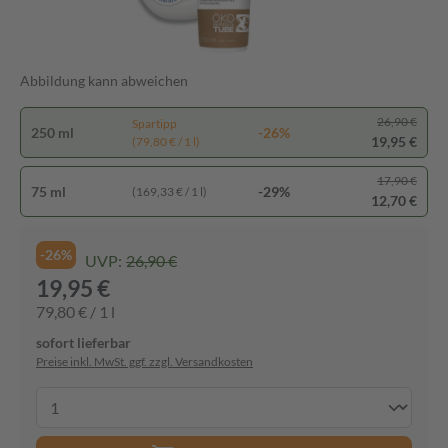
Abbildung kann abweichen
26,90 €
Spartipp
250 ml
-26%
19,95 €
(79,80 € / 1 l)
17,90 €
75 ml
-29%
(169,33 € / 1 l)
12,70 €
-26%
UVP:
26,90 €
19,95 €
79,80 € / 1 l
sofort lieferbar
Preise inkl. MwSt. ggf. zzgl. Versandkosten