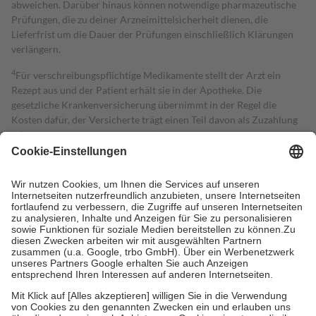
abweichen. Darüber hinaus können notwendige pharmazeutische
Prüfungen, die zu deiner Arzneimittelsicherheit dienen, die
Lieferfrist um die Dauer der Prüfungen einschließlich Klärungen
verlängern.
4
Für verschreibungspflichtige Medikamente stellt der Arzt ein
Rezept aus und der Patient erhält sie in der Apotheke. Die
gesetzliche Krankenversicherung übernimmt in der Regel die
Kosten dafür, der Versicherte trägt einen Teil davon als Zuzahlung
mit.
Grundsätzlich leisten Mitglieder Zuzahlungen in Höhe von zehn
Prozent des Abgabepreises,
mindestens
jedoch
fünf Euro
und
höchstens zehn Euro.
Es sind jedoch nie mehr als die tatsächlichen
Kosten der Leistung zu entrichten.
Diese Regeln gelten grundsätzlich auch für Online-Apotheken.
Bei Heilmitteln und häuslicher Krankenpflege beträgt die
Zuzahlung zehn Prozent der Kosten sowie zehn Euro je
Verordnung.
Um das Engagement der Versicherten für ihre eigene Gesundheit zu
stärken und die besondere Stellung der Familie zu unterstützen,
fallen
keine Zuzahlungen
an bei:
• Kindern und Jugendlichen bis zum vollendeten 18. Lebensjahr