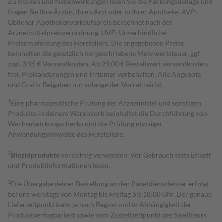
Zu Risiken und Nebenwirkungen lesen Sie die Packungsbeilage und
fragen Sie Ihre Ärztin, Ihren Arzt oder in Ihrer Apotheke. AVP:
Üblicher Apothekenverkaufspreis berechnet nach der
Arzneimittelpreisverordnung. UVP: Unverbindliche
Preisempfehlung des Herstellers. Die angegebenen Preise
beinhalten die gesetzlich vorgeschriebene Mehrwertsteuer, ggf.
zzgl. 3,95 € Versandkosten. Ab 29,00 € Bestell­wert versand­kosten­
frei. Preisänderungen und Irrtümer vorbehalten. Alle Angebote
und Gratis-Beigaben nur solange der Vorrat reicht.
1
Eine pharmazeutische Prüfung der Arzneimittel und sonstigen
Produkte in deinem Warenkorb beinhaltet die Durchführung von
Wechselwirkungschecks und die Prüfung etwaiger
Anwendungshinweise des Herstellers.
2
Biozidprodukte
vorsichtig verwenden. Vor Gebrauch stets Etikett
und Produktinformationen lesen.
3
Die Übergabe deiner Bestellung an den Paketdienstleister erfolgt
bei uns werktags von Montag bis Freitag bis 18:00 Uhr. Der genaue
Lieferzeitpunkt kann je nach Region und in Abhängigkeit der
Produktverfügbarkeit sowie vom Zustellzeitpunkt des Spediteurs