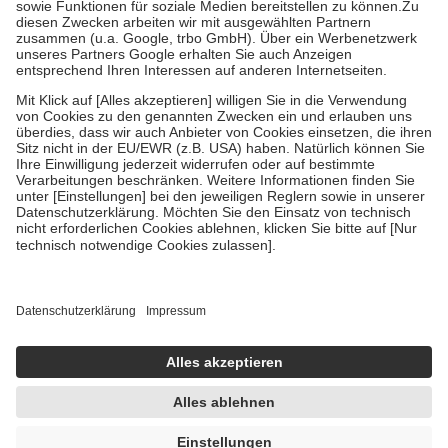
Zuzahlung zehn Prozent der Kosten sowie zehn Euro je
Verordnung.
Um das Engagement der Versicherten für ihre eigene Gesundheit zu
stärken und die besondere Stellung der Familie zu unterstützen,
fallen
keine Zuzahlungen
an bei:
• Kindern und Jugendlichen bis zum vollendeten 18. Lebensjahr
mit Ausnahme der Fahrkosten
• Untersuchungen zur Vorsorge und Früherkennung, die von der
GKV getragen werden
• empfohlenen Schutzimpfungen
• Harn- und Blutteststreifen
Wir nutzen Trusted Shops als unabhängigen Dienstleister für die
Einholung von Bewertungen. Trusted Shops hat Maßnahmen
getroffen, um sicherzustellen, dass es sich um echte Bewertungen
handelt. Mehr Informationen findest du hier:
https://help.etrusted.com/hc/de/articles/4419944605341
Einige Bilder und Inhalte wurden unter Zuhilfenahme künstlicher
Intelligenz erstellt.