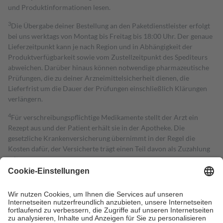
und Produktinformationen lesen.
3
Die Übergabe deiner Bestellung an den Paketdienstleister erfolgt
bei uns werktags von Montag bis Freitag bis 18:00 Uhr. Der genaue
Lieferzeitpunkt kann je nach Region und in Abhängigkeit der
Produktverfügbarkeit sowie vom Zustellzeitpunkt des Spediteurs
abweichen. Darüber hinaus können notwendige pharmazeutische
Prüfungen, die zu deiner Arzneimittelsicherheit dienen, die
Lieferfrist um die Dauer der Prüfungen einschließlich Klärungen
verlängern.
4
Für verschreibungspflichtige Medikamente stellt der Arzt ein
Rezept aus und der Patient erhält sie in der Apotheke. Die
gesetzliche Krankenversicherung übernimmt in der Regel die
Kosten dafür, der Versicherte trägt einen Teil davon als Zuzahlung
mit.
Grundsätzlich leisten Mitglieder Zuzahlungen in Höhe von zehn
Prozent des Abgabepreises,
mindestens
jedoch
fünf Euro
und
höchstens zehn Euro.
Es sind jedoch nie mehr als die tatsächlichen
Kosten der Leistung zu entrichten.
Diese Regeln gelten grundsätzlich auch für Online-Apotheken.
Bei Heilmitteln und häuslicher Krankenpflege beträgt die