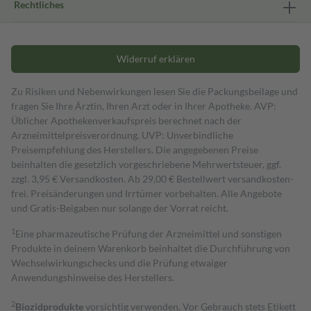
Rechtliches
Widerruf erklären
Zu Risiken und Nebenwirkungen lesen Sie die Packungsbeilage und
fragen Sie Ihre Ärztin, Ihren Arzt oder in Ihrer Apotheke. AVP:
Üblicher Apothekenverkaufspreis berechnet nach der
Arzneimittelpreisverordnung. UVP: Unverbindliche
Preisempfehlung des Herstellers. Die angegebenen Preise
beinhalten die gesetzlich vorgeschriebene Mehrwertsteuer, ggf.
zzgl. 3,95 € Versandkosten. Ab 29,00 € Bestell­wert versand­kosten­
frei. Preisänderungen und Irrtümer vorbehalten. Alle Angebote
und Gratis-Beigaben nur solange der Vorrat reicht.
1
Eine pharmazeutische Prüfung der Arzneimittel und sonstigen
Produkte in deinem Warenkorb beinhaltet die Durchführung von
Wechselwirkungschecks und die Prüfung etwaiger
Anwendungshinweise des Herstellers.
2
Biozidprodukte
vorsichtig verwenden. Vor Gebrauch stets Etikett