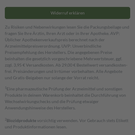
Widerruf erklären
Zu Risiken und Nebenwirkungen lesen Sie die Packungsbeilage und
fragen Sie Ihre Ärztin, Ihren Arzt oder in Ihrer Apotheke. AVP:
Üblicher Apothekenverkaufspreis berechnet nach der
Arzneimittelpreisverordnung. UVP: Unverbindliche
Preisempfehlung des Herstellers. Die angegebenen Preise
beinhalten die gesetzlich vorgeschriebene Mehrwertsteuer, ggf.
zzgl. 3,95 € Versandkosten. Ab 29,00 € Bestell­wert versand­kosten­
frei. Preisänderungen und Irrtümer vorbehalten. Alle Angebote
und Gratis-Beigaben nur solange der Vorrat reicht.
1
Eine pharmazeutische Prüfung der Arzneimittel und sonstigen
Produkte in deinem Warenkorb beinhaltet die Durchführung von
Wechselwirkungschecks und die Prüfung etwaiger
Anwendungshinweise des Herstellers.
2
Biozidprodukte
vorsichtig verwenden. Vor Gebrauch stets Etikett
und Produktinformationen lesen.