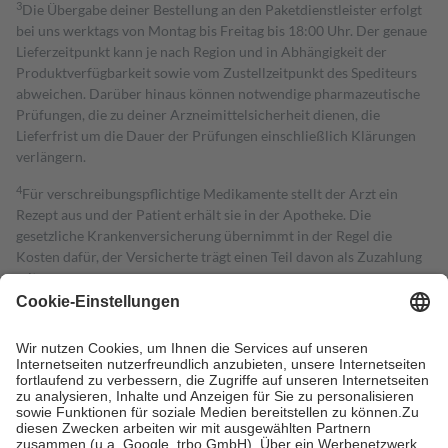
3
Die Übergabe deiner Bestellung an den Paketdienstleister erfolgt
bei uns werktags von Montag bis Freitag bis 18:00 Uhr. Der genaue
Lieferzeitpunkt kann je nach Region und in Abhängigkeit der
Produktverfügbarkeit sowie vom Zustellzeitpunkt des Spediteurs
abweichen. Darüber hinaus können notwendige pharmazeutische
Prüfungen, die zu deiner Arzneimittelsicherheit dienen, die
Lieferfrist um die Dauer der Prüfungen einschließlich Klärungen
verlängern.
4
Für verschreibungspflichtige Medikamente stellt der Arzt ein
Rezept aus und der Patient erhält sie in der Apotheke. Die
gesetzliche Krankenversicherung übernimmt in der Regel die
Kosten dafür, der Versicherte trägt einen Teil davon als Zuzahlung
mit.
Grundsätzlich leisten Mitglieder Zuzahlungen in Höhe von zehn
Prozent des Abgabepreises,
mindestens
jedoch
fünf Euro
und
höchstens zehn Euro.
Es sind jedoch nie mehr als die tatsächlichen
Kosten der Leistung zu entrichten.
Diese Regeln gelten grundsätzlich auch für Online-Apotheken.
Bei Heilmitteln und häuslicher Krankenpflege beträgt die
Zuzahlung zehn Prozent der Kosten sowie zehn Euro je
Verordnung.