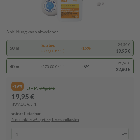
Abbildung kann abweichen
24,50 €
Spartipp
50 ml
-19%
19,95 €
(399,00 € / 1 l)
23,90 €
40 ml
-5%
(570,00 € / 1 l)
22,80 €
-19%
UVP:
24,50 €
19,95 €
399,00 € / 1 l
sofort lieferbar
Preise inkl. MwSt. ggf. zzgl. Versandkosten