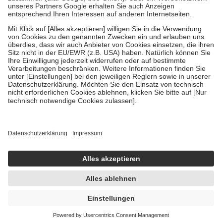
Um das Engagement der Versicherten für ihre eigene Gesundheit zu
stärken und die besondere Stellung der Familie zu unterstützen,
fallen
keine Zuzahlungen
an bei:
• Kindern und Jugendlichen bis zum vollendeten 18. Lebensjahr
mit Ausnahme der Fahrkosten
• Untersuchungen zur Vorsorge und Früherkennung, die von der
GKV getragen werden
• empfohlenen Schutzimpfungen
• Harn- und Blutteststreifen
Wir nutzen Trusted Shops als unabhängigen Dienstleister für die
Einholung von Bewertungen. Trusted Shops hat Maßnahmen
getroffen, um sicherzustellen, dass es sich um echte Bewertungen
handelt. Mehr Informationen findest du hier:
https://help.etrusted.com/hc/de/articles/4419944605341
Einige Bilder und Inhalte wurden unter Zuhilfenahme künstlicher
Intelligenz erstellt.
UVP:
24,50 €
19,95 €