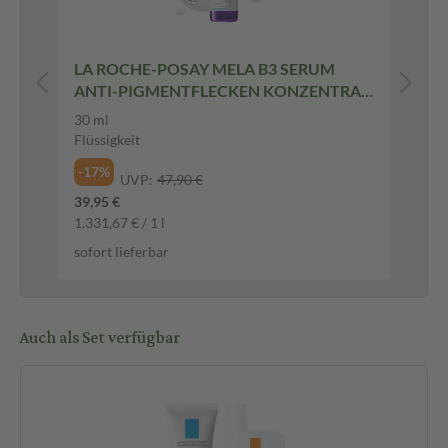
LA ROCHE-POSAY MELA B3 SERUM
LA
ANTI-PIGMENTFLECKEN KONZENTRAT
Fl
30 ml Flüssigkeit
Fl
30 ml
50
Flüssigkeit
Flü
-17%
-1
UVP:
47,90 €
39,95 €
20,
1.331,67 € / 1 l
418
sofort lieferbar
sof
Auch als Set verfügbar