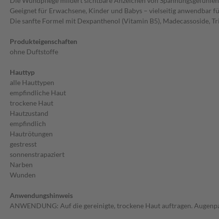
Die Wundpflege mildert sichtbare Anzeichen von Spannungsgefühlen
Geeignet für Erwachsene, Kinder und Babys – vielseitig anwendbar für
Die sanfte Formel mit Dexpanthenol (Vitamin B5), Madecassoside, Tr
Produkteigenschaften
ohne Duftstoffe
Hauttyp
alle Hauttypen
empfindliche Haut
trockene Haut
Hautzustand
empfindlich
Hautrötungen
gestresst
sonnenstrapaziert
Narben
Wunden
Anwendungshinweis
ANWENDUNG: Auf die gereinigte, trockene Haut auftragen. Augenpart