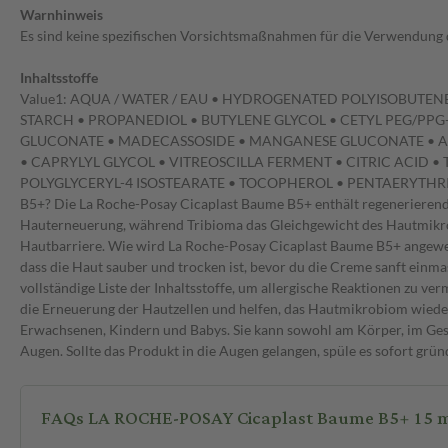
Warnhinweis
Es sind keine spezifischen Vorsichtsmaßnahmen für die Verwendung 
Inhaltsstoffe
Value1: AQUA / WATER / EAU • HYDROGENATED POLYISOBUTEN
STARCH • PROPANEDIOL • BUTYLENE GLYCOL • CETYL PEG/PPG
GLUCONATE • MADECASSOSIDE • MANGANESE GLUCONATE • AL
• CAPRYLYL GLYCOL • VITREOSCILLA FERMENT • CITRIC ACID 
POLYGLYCERYL-4 ISOSTEARATE • TOCOPHEROL • PENTAERYTHRITY
B5+? Die La Roche-Posay Cicaplast Baume B5+ enthält regenerierende
Hauterneuerung, während Tribioma das Gleichgewicht des Hautmikrobi
Hautbarriere. Wie wird La Roche-Posay Cicaplast Baume B5+ angewend
dass die Haut sauber und trocken ist, bevor du die Creme sanft einma
vollständige Liste der Inhaltsstoffe, um allergische Reaktionen zu 
die Erneuerung der Hautzellen und helfen, das Hautmikrobiom wieder 
Erwachsenen, Kindern und Babys. Sie kann sowohl am Körper, im Ges
Augen. Sollte das Produkt in die Augen gelangen, spüle es sofort grün
FAQs LA ROCHE-POSAY Cicaplast Baume B5+ 15 