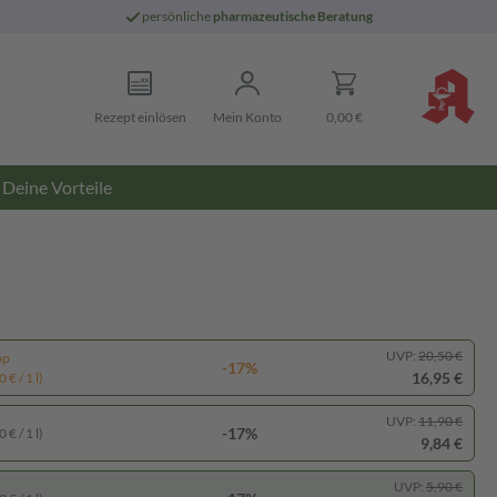
persönliche
pharmazeutische Beratung
Rezept einlösen
Mein Konto
0,00 €
Deine Vorteile
UVP:
20,50 €
pp
-17%
16,95 €
 € / 1 l)
UVP:
11,90 €
-17%
 € / 1 l)
9,84 €
UVP:
5,90 €