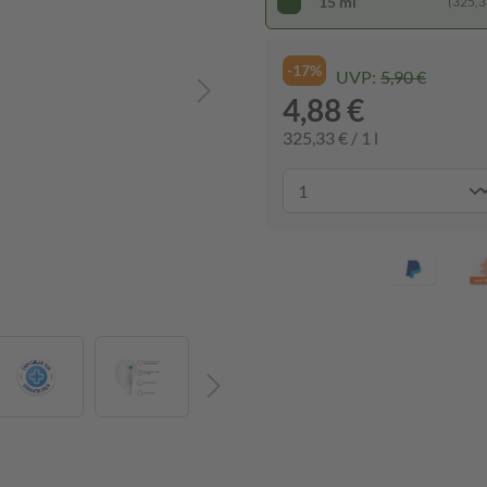
15 ml
(325,33
-17%
UVP:
5,90 €
4,88 €
325,33 € / 1 l