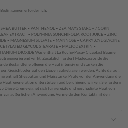
 Bedingungen erforderlich.
 SHEA BUTTER • PANTHENOL • ZEA MAYS STARCH / CORN
LEAF EXTRACT • POLYMNIA SONCHIFOLIA ROOT JUICE • ZINC
DE • MAGNESIUM SULFATE • MANNOSE • CAPRYLOYL GLYCINE
 ACETYLATED GLYCOL STEARATE • MALTODEXTRIN •
IUM DIOXIDE Was enthält La Roche-Posay Cicaplast Baume
utregenerierend wirkt. Zusätzlich fördert Madecassoside die
de Bestandteile pflegen die Haut intensiv und stärken die
er, Gesicht oder auf den Lippen aufgetragen werden. Achte darauf,
Creme enthält Sheabutter und Maisstärke. Prüfe vor der Anwendung die
die Hautregeneration unterstützen und beruhigend wirken. Sie fördern
yp Diese Creme eignet sich für gereizte und geschädigte Haut von
Nur zur äußerlichen Anwendung. Vermeide den Kontakt mit den