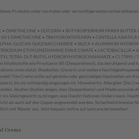
dieses Produkts unter normalen oder vernünftigerweise vorhersehbaren
E • DIMETHICONE • GLYCERIN • BUTYROSPERMUM PARKII BUTTER /
-10/1 DIMETHICONE • TRIHYDROXYSTEARIN • CENTELLA ASIATICA 
PHA-GLUCAN OLIGOSACCHARIDE • SILICA • ALUMINUM HYDROXI
• TRISODIUM ETHYLENEDIAMINE DISUCCINATE • LACTOBACILLUS •
L TETRA-DI-T-BUTYL HYDROXYHYDROCINNAMATE • CI 77891 / TITAN
 Inhaltsstoffe wie Provitamin B5 (Dexpanthenol), das beruhigend und ha
oms unterstützt. Sheabutter, Glycerin und weitere feuchtigkeitsspenden
et? Die Creme sollte auf gereizte oder geschädigte Hautstellen am Körp
ssierst, bis sie vollständig eingezogen ist. Hinweise für Allergiker Die 
vermeiden. Studien Studien zeigen, dass Dexpanthenol und Madecassoside 
ins Gleichgewicht zu bringen, was Hautirritationen lindern kann. Hautt
icht als auch auf den Lippen angewendet werden. Sicherheitshinweise 
dlich mit Wasser aus. Jetzt bequem online auf sanicare.de bestellen!
ml Creme