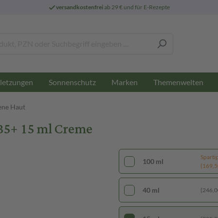
versandkostenfrei
ab 29 € und für E-Rezepte
letzungen
Sonnenschutz
Marken
Themenwelten
ene Haut
B5+ 15 ml Creme
Sparti
100 ml
(169,50
40 ml
(246,00