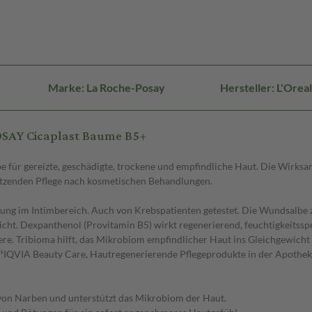
Marke: La Roche-Posay
Hersteller: L'Ore
OSAY Cicaplast Baume B5+
für gereizte, geschädigte, trockene und empfindliche Haut. Die Wirksa
tützenden Pflege nach kosmetischen Behandlungen.
ung im Intimbereich. Auch von Krebspatienten getestet. Die Wundsalbe z
sicht. Dexpanthenol (Provitamin B5) wirkt regenerierend, feuchtigkeits
iere. Tribioma hilft, das Mikrobiom empfindlicher Haut ins Gleichgewic
. ¹IQVIA Beauty Care, Hautregenerierende Pflegeprodukte in der Apothek
t von Narben und unterstützt das Mikrobiom der Haut.