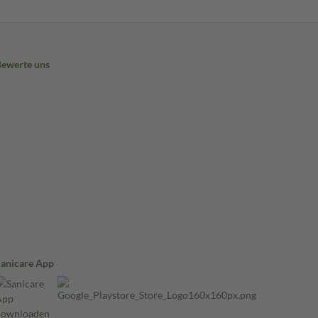
Bewerte uns
Sanicare App