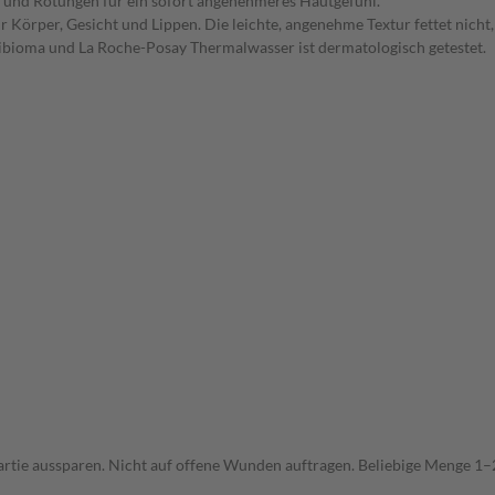
 und Rötungen für ein sofort angenehmeres Hautgefühl.
 Körper, Gesicht und Lippen. Die leichte, angenehme Textur fettet nicht, 
ibioma und La Roche-Posay Thermalwasser ist dermatologisch getestet.
ie aussparen. Nicht auf offene Wunden auftragen. Beliebige Menge 1–2 