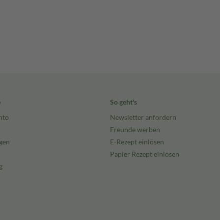
e
So geht's
nto
Newsletter anfordern
Freunde werben
gen
E-Rezept einlösen
Papier Rezept einlösen
g