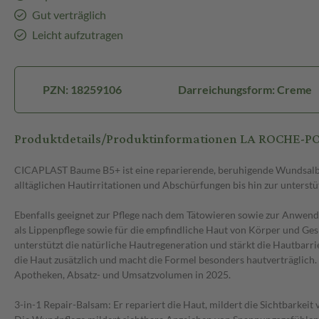
Gut verträglich
Leicht aufzutragen
PZN: 18259106
Darreichungsform: Creme
Produktdetails/Produktinformationen LA ROCHE-P
CICAPLAST Baume B5+ ist eine reparierende, beruhigende Wundsalbe 
alltäglichen Hautirritationen und Abschürfungen bis hin zur unters
Ebenfalls geeignet zur Pflege nach dem Tätowieren sowie zur Anwend
als Lippenpflege sowie für die empfindliche Haut von Körper und Ge
unterstützt die natürliche Hautregeneration und stärkt die Hautbarr
die Haut zusätzlich und macht die Formel besonders hautverträglich
Apotheken, Absatz- und Umsatzvolumen in 2025.
3-in-1 Repair-Balsam: Er repariert die Haut, mildert die Sichtbarkei