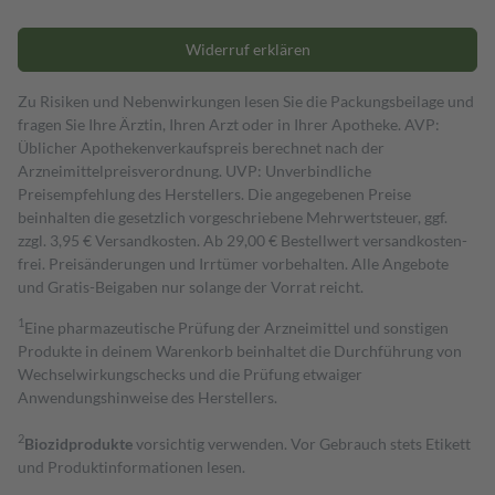
Widerruf erklären
Zu Risiken und Nebenwirkungen lesen Sie die Packungsbeilage und
fragen Sie Ihre Ärztin, Ihren Arzt oder in Ihrer Apotheke. AVP:
Üblicher Apothekenverkaufspreis berechnet nach der
Arzneimittelpreisverordnung. UVP: Unverbindliche
Preisempfehlung des Herstellers. Die angegebenen Preise
beinhalten die gesetzlich vorgeschriebene Mehrwertsteuer, ggf.
zzgl. 3,95 € Versandkosten. Ab 29,00 € Bestell­wert versand­kosten­
frei. Preisänderungen und Irrtümer vorbehalten. Alle Angebote
und Gratis-Beigaben nur solange der Vorrat reicht.
1
Eine pharmazeutische Prüfung der Arzneimittel und sonstigen
Produkte in deinem Warenkorb beinhaltet die Durchführung von
Wechselwirkungschecks und die Prüfung etwaiger
Anwendungshinweise des Herstellers.
2
Biozidprodukte
vorsichtig verwenden. Vor Gebrauch stets Etikett
und Produktinformationen lesen.