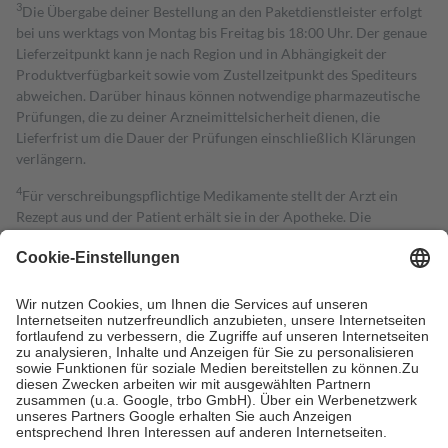
3
Die Übergabe deiner Bestellung an den Paketdienstleister erfolgt
bei uns werktags von Montag bis Freitag bis 18:00 Uhr. Der genaue
Lieferzeitpunkt kann je nach Region und in Abhängigkeit der
Produktverfügbarkeit sowie vom Zustellzeitpunkt des Spediteurs
abweichen. Darüber hinaus können notwendige pharmazeutische
Prüfungen, die zu deiner Arzneimittelsicherheit dienen, die
Lieferfrist um die Dauer der Prüfungen einschließlich Klärungen
verlängern.
4
Für verschreibungspflichtige Medikamente stellt der Arzt ein
Rezept aus und der Patient erhält sie in der Apotheke. Die
gesetzliche Krankenversicherung übernimmt in der Regel die
Kosten dafür, der Versicherte trägt einen Teil davon als Zuzahlung
mit.
Grundsätzlich leisten Mitglieder Zuzahlungen in Höhe von zehn
Prozent des Abgabepreises,
mindestens
jedoch
fünf Euro
und
höchstens zehn Euro.
Es sind jedoch nie mehr als die tatsächlichen
Kosten der Leistung zu entrichten.
Diese Regeln gelten grundsätzlich auch für Online-Apotheken.
Bei Heilmitteln und häuslicher Krankenpflege beträgt die
Zuzahlung zehn Prozent der Kosten sowie zehn Euro je
Verordnung.