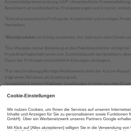
Arzneimittelpreisverordnung. UVP: Unverbindliche Preisempfehlung de
Bestell­wert versand­kosten­frei. Preisänderungen und Irrtümer vorbeh
1
Eine pharmazeutische Prüfung der Arzneimittel und sonstigen Pro
Herstellers.
2
Biozidprodukte
vorsichtig verwenden. Vor Gebrauch stets Etikett u
3
Die Übergabe deiner Bestellung an den Paketdienstleister erfolgt bei
Produktverfügbarkeit sowie vom Zustellzeitpunkt des Spediteurs abwe
Dauer der Prüfungen einschließlich Klärungen verlängern.
4
Für verschreibungspflichtige Medikamente stellt der Arzt ein Rezept 
trägt einen Teil davon als Zuzahlung mit.
Grundsätzlich leisten Mitglieder Zuzahlungen in Höhe von zehn Proz
zu entrichten.
Diese Regeln gelten grundsätzlich auch für Online-Apotheken.
Bei Heilmitteln und häuslicher Krankenpflege beträgt die Zuzahlung 
Um das Engagement der Versicherten für ihre eigene Gesundheit zu stä
• Kindern und Jugendlichen bis zum vollendeten 18. Lebensjahr mit
• Untersuchungen zur Vorsorge und Früherkennung, die von der GKV
• empfohlenen Schutzimpfungen