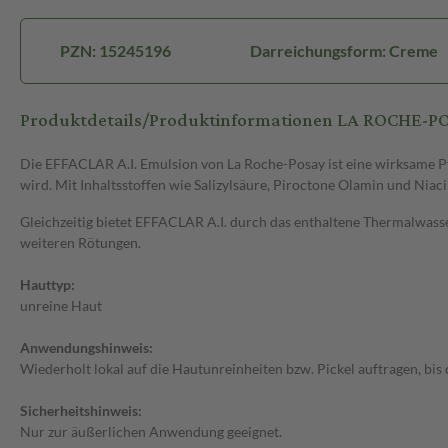
PZN: 15245196
Darreichungsform: Creme
Produktdetails/Produktinformationen LA ROCHE-POS
Die EFFACLAR A.I. Emulsion von La Roche-Posay ist eine wirksame Pfl
wird. Mit Inhaltsstoffen wie Salizylsäure, Piroctone Olamin und Niac
Gleichzeitig bietet EFFACLAR A.I. durch das enthaltene Thermalwasser
weiteren Rötungen.
Hauttyp:
unreine Haut
Anwendungshinweis:
Wiederholt lokal auf die Hautunreinheiten bzw. Pickel auftragen, bis 
Sicherheitshinweis:
Nur zur äußerlichen Anwendung geeignet.