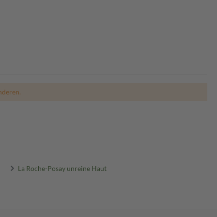
nderen.
La Roche-Posay unreine Haut