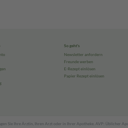
e
So geht's
nto
Newsletter anfordern
Freunde werben
gen
E-Rezept einlösen
Papier Rezept einlösen
g
gen Sie Ihre Ärztin, Ihren Arzt oder in Ihrer Apotheke. AVP: Üblicher A