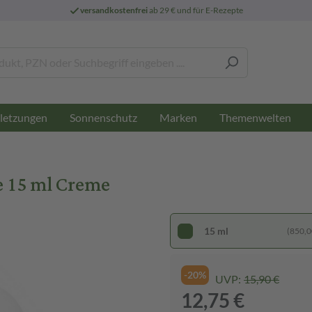
versandkostenfrei
ab 29 € und für E-Rezepte
letzungen
Sonnenschutz
Marken
Themenwelten
e 15 ml Creme
15 ml
(850,00
-20%
UVP:
15,90 €
12,75 €