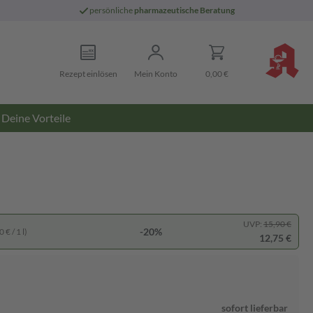
persönliche
pharmazeutische Beratung
Rezept einlösen
Mein Konto
0,00 €
Deine Vorteile
UVP:
15,90 €
-20%
 € / 1 l)
12,75 €
sofort lieferbar