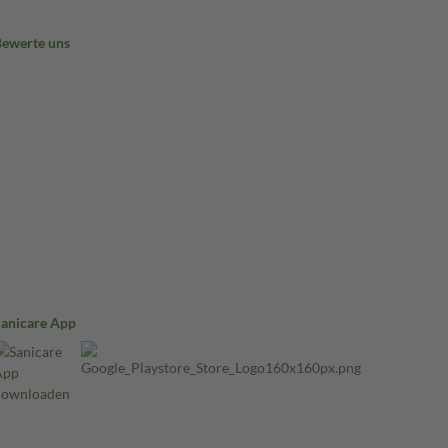
Bewerte uns
Sanicare App