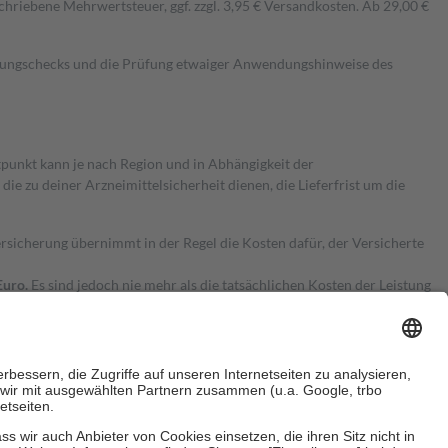
hriebene Mehrwertsteuer, ggf. zzgl. 3,95 € Versandkosten. Ab 29,00 €
kungschecks und die Prüfung etwaiger Anwendungshinweise des
itpunkt kann je nach Region und in Abhängigkeit der
 zu deiner Arzneimittelsicherheit dienen, die Lieferfrist um die
ersicherung übernimmt in der Regel die Kosten dafür, der Versicherte
Euro.
Es sind jedoch nie mehr als die tatsächlichen Kosten der Leistung
e Zuzahlungen
an bei: