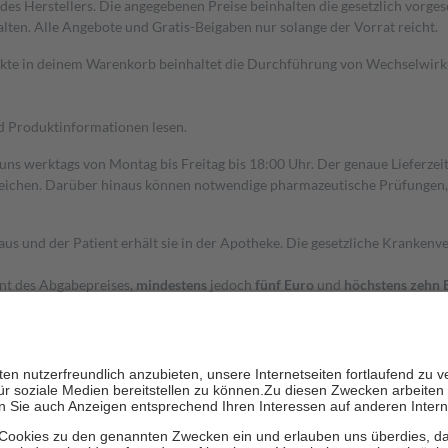
s Herstellers. Die angegebenen Preise beinhalten die gesetzlich vorgesc
alten. Alle Angebote und Gratis-Beigaben nur solange der Vorrat reicht.
dukte in deinem Warenkorb beinhaltet die Durchführung von Wechselwir
nd Produktinformationen lesen.
 uns werktags von Montag bis Freitag bis 18:00 Uhr. Der genaue Lieferze
ichen. Darüber hinaus können notwendige pharmazeutische Prüfungen, die
aus und der Patient erhält sie in der Apotheke. Die gesetzliche Krankenv
ent des Abgabepreises,
mindestens
jedoch
fünf Euro
und
höchstens zehn 
zehn Prozent der Kosten sowie zehn Euro je Verordnung.
rken und die besondere Stellung der Familie zu unterstützen, fallen
kein
 Ausnahme der Fahrkosten
 getragen werden