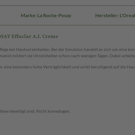
Marke: La Roche-Posay
Hersteller: L'Ore
AY Effaclar A.I. Creme
ege bei Hautunreinheiten. Bei der Emulsion handelt es sich um eine kon
inamid mildert sie Unreinheiten schon nach wenigen Tagen. Dabei arbeite
 eine besonders hohe Verträglichkeit und wirkt beruhigend auf die Haut. 
diese beseitigt sind. Nicht komedogen.