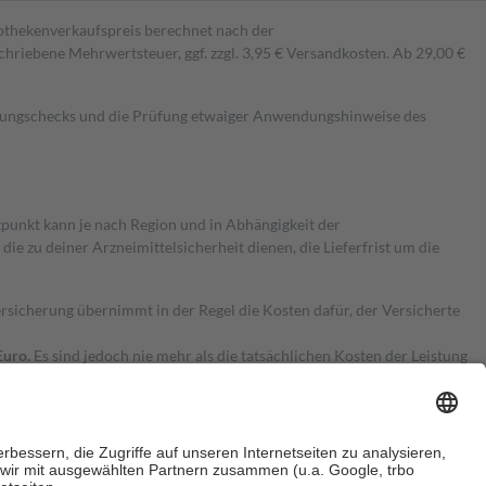
pothekenverkaufspreis berechnet nach der
hriebene Mehrwertsteuer, ggf. zzgl. 3,95 € Versandkosten. Ab 29,00 €
kungschecks und die Prüfung etwaiger Anwendungshinweise des
itpunkt kann je nach Region und in Abhängigkeit der
 zu deiner Arzneimittelsicherheit dienen, die Lieferfrist um die
ersicherung übernimmt in der Regel die Kosten dafür, der Versicherte
Euro.
Es sind jedoch nie mehr als die tatsächlichen Kosten der Leistung
e Zuzahlungen
an bei: