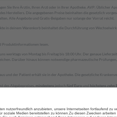
gen Sie Ihre Ärztin, Ihren Arzt oder in Ihrer Apotheke. AVP: Üblicher A
s Herstellers. Die angegebenen Preise beinhalten die gesetzlich vorgesc
alten. Alle Angebote und Gratis-Beigaben nur solange der Vorrat reicht.
dukte in deinem Warenkorb beinhaltet die Durchführung von Wechselwir
nd Produktinformationen lesen.
 uns werktags von Montag bis Freitag bis 18:00 Uhr. Der genaue Lieferze
ichen. Darüber hinaus können notwendige pharmazeutische Prüfungen, die
aus und der Patient erhält sie in der Apotheke. Die gesetzliche Krankenv
ent des Abgabepreises,
mindestens
jedoch
fünf Euro
und
höchstens zehn 
zehn Prozent der Kosten sowie zehn Euro je Verordnung.
rken und die besondere Stellung der Familie zu unterstützen, fallen
kein
 Ausnahme der Fahrkosten