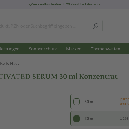
versandkostenfrei
ab 29 € und für E-Rezepte
letzungen
Sonnenschutz
Marken
Themenwelten
 Reife Haut
IVATED SERUM 30 ml Konzentrat
Sparti
50 ml
(908,00
30 ml
(1.298,