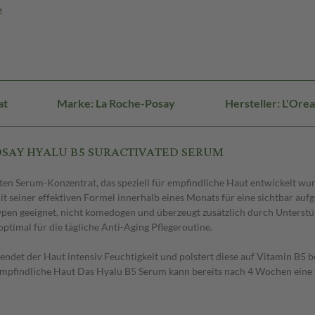
e
at
Marke: La Roche-Posay
Hersteller: L'Or
-POSAY HYALU B5 SURACTIVATED SERUM
ten Serum-Konzentrat, das speziell für empfindliche Haut entwickelt wur
 seiner effektiven Formel innerhalb eines Monats für eine sichtbar auf
pen geeignet, nicht komedogen und überzeugt zusätzlich durch Unterstü
ptimal für die tägliche Anti-Aging Pflegeroutine.
ndet der Haut intensiv Feuchtigkeit und polstert diese auf Vitamin B5 b
r empfindliche Haut Das Hyalu B5 Serum kann bereits nach 4 Wochen eine