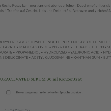
 Roche Posay kann morgens und abends erfolgen. Dabei empfiehlt es si
is 4 Tropfen auf Gesicht, Hals und Dekolleté aufgetragen und gleichmäßi
 PROPYLENE GLYCOL • PANTHENOL • PENTYLENE GLYCOL • DIMETHI
OSTEARATE • MADECASSOSIDE • PPG-6-DECYLTETRADECETH-30 •
URATE • PROPANEDIOL • HYDROLYZED HYALURONIC ACID • HYD
INE DISUCCINATE • ACETYL GLUCOSAMINE • XANTHAN GUM • BUT
URACTIVATED SERUM 30 ml Konzentrat
Bewertungen nur in der aktuellen Sprache anzeigen.
13. Mai 2026 07:29