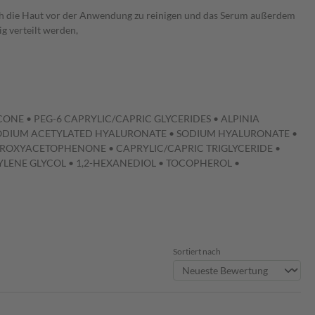
ch die Haut vor der Anwendung zu reinigen und das Serum außerdem
g verteilt werden,
CONE • PEG-6 CAPRYLIC/CAPRIC GLYCERIDES • ALPINIA
 SODIUM ACETYLATED HYALURONATE • SODIUM HYALURONATE •
ROXYACETOPHENONE • CAPRYLIC/CAPRIC TRIGLYCERIDE •
YLENE GLYCOL • 1,2-HEXANEDIOL • TOCOPHEROL •
Sortiert nach