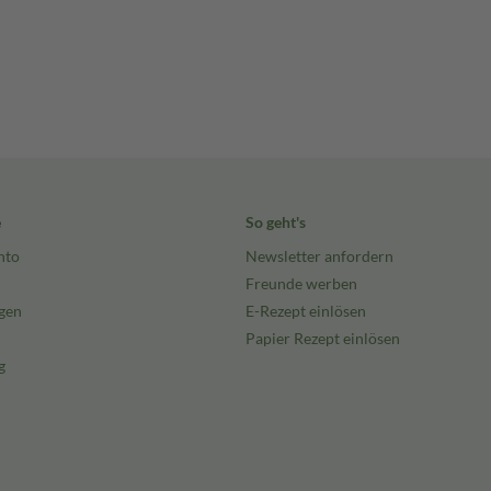
e
So geht's
nto
Newsletter anfordern
Freunde werben
gen
E-Rezept einlösen
Papier Rezept einlösen
g