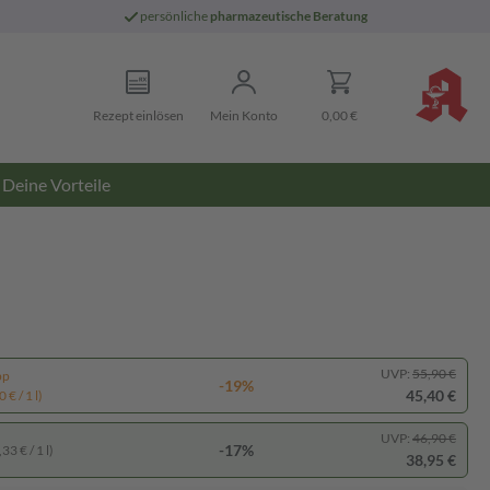
persönliche
pharmazeutische Beratung
Rezept einlösen
Mein Konto
0,00 €
Deine Vorteile
UVP:
55,90 €
pp
-19%
45,40 €
 € / 1 l)
UVP:
46,90 €
-17%
33 € / 1 l)
38,95 €