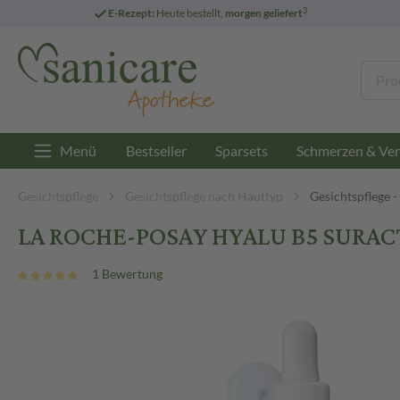
3
E-Rezept:
Heute bestellt,
morgen geliefert
Menü
Bestseller
Sparsets
Schmerzen & Ver
Gesichtspflege
Gesichtspflege nach Hauttyp
Gesichtspflege -
LA ROCHE-POSAY HYALU B5 SURACT
1 Bewertung