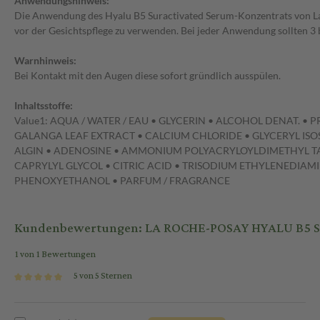
Anwendungshinweis:
Die Anwendung des Hyalu B5 Suractivated Serum-Konzentrats von La
vor der Gesichtspflege zu verwenden. Bei jeder Anwendung sollten 3 b
Warnhinweis:
Bei Kontakt mit den Augen diese sofort gründlich ausspülen.
Inhaltsstoffe:
Value1: AQUA / WATER / EAU • GLYCERIN • ALCOHOL DENAT. •
GALANGA LEAF EXTRACT • CALCIUM CHLORIDE • GLYCERYL IS
ALGIN • ADENOSINE • AMMONIUM POLYACRYLOYLDIMETHYL TA
CAPRYLYL GLYCOL • CITRIC ACID • TRISODIUM ETHYLENEDIAM
PHENOXYETHANOL • PARFUM / FRAGRANCE
Kundenbewertungen: LA ROCHE-POSAY HYALU B5 S
1 von 1 Bewertungen
5 von 5 Sternen