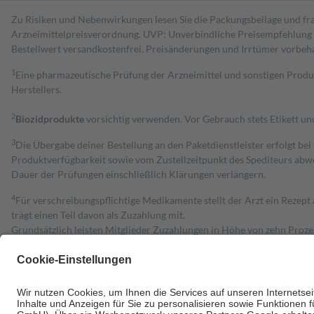
Zu Risiken und Nebenwirkungen lesen Sie die Packungsbeilage und fra
Arzneimittelpreisverordnung. UVP: Unverbindliche Preisempfehlung de
Bestell­wert versand­kosten­frei. Preisänderungen und Irrtümer vorbeh
1
Eine pharmazeutische Prüfung der Arzneimittel und sonstigen Pro
Herstellers.
2
Biozidprodukte
vorsichtig verwenden. Vor Gebrauch stets Etikett u
3
Die Übergabe deiner Bestellung an den Paketdienstleister erfolgt bei
Produktverfügbarkeit sowie vom Zustellzeitpunkt des Spediteurs abwe
Dauer der Prüfungen einschließlich Klärungen verlängern.
4
Für verschreibungspflichtige Medikamente stellt der Arzt ein Rezept 
trägt einen Teil davon als Zuzahlung mit.
Grundsätzlich leisten Mitglieder Zuzahlungen in Höhe von zehn Proz
zu entrichten.
Diese Regeln gelten grundsätzlich auch für Online-Apotheken.
Bei Heilmitteln und häuslicher Krankenpflege beträgt die Zuzahlung 
Um das Engagement der Versicherten für ihre eigene Gesundheit zu stä
• Kindern und Jugendlichen bis zum vollendeten 18. Lebensjahr mit