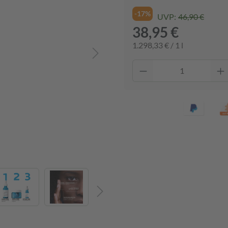
-17%
UVP:
46,90 €
38,95 €
1.298,33 € / 1 l