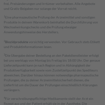
frei. Preisänderungen und Irrtümer vorbehalten. Alle Angebote
und Gratis-Beigaben nur solange der Vorrat reicht.
1
Eine pharmazeutische Prüfung der Arzneimittel und sonstigen
Produkte in deinem Warenkorb beinhaltet die Durchführung von
Wechselwirkungschecks und die Prüfung etwaiger
Anwendungshinweise des Herstellers.
2
Biozidprodukte
vorsichtig verwenden. Vor Gebrauch stets Etikett
und Produktinformationen lesen.
3
Die Übergabe deiner Bestellung an den Paketdienstleister erfolgt
bei uns werktags von Montag bis Freitag bis 18:00 Uhr. Der genaue
Lieferzeitpunkt kann je nach Region und in Abhängigkeit der
Produktverfügbarkeit sowie vom Zustellzeitpunkt des Spediteurs
abweichen. Darüber hinaus können notwendige pharmazeutische
Prüfungen, die zu deiner Arzneimittelsicherheit dienen, die
Lieferfrist um die Dauer der Prüfungen einschließlich Klärungen
verlängern.
4
Für verschreibungspflichtige Medikamente stellt der Arzt ein
Rezept aus und der Patient erhält sie in der Apotheke. Die