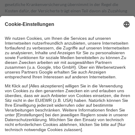
gesetzliche Krankenversicherung übernimmt in der Regel die
Kosten dafür, der Versicherte trägt einen Teil davon als Zuzahlung
mit.
Grundsätzlich leisten Mitglieder Zuzahlungen in Höhe von zehn
Prozent des Abgabepreises,
mindestens
jedoch
fünf Euro
und
höchstens zehn Euro.
Es sind jedoch nie mehr als die tatsächlichen
Kosten der Leistung zu entrichten.
Diese Regeln gelten grundsätzlich auch für Online-Apotheken.
Bei Heilmitteln und häuslicher Krankenpflege beträgt die
Zuzahlung zehn Prozent der Kosten sowie zehn Euro je
Verordnung.
Um das Engagement der Versicherten für ihre eigene Gesundheit zu
stärken und die besondere Stellung der Familie zu unterstützen,
fallen
keine Zuzahlungen
an bei:
• Kindern und Jugendlichen bis zum vollendeten 18. Lebensjahr
mit Ausnahme der Fahrkosten
• Untersuchungen zur Vorsorge und Früherkennung, die von der
GKV getragen werden
• empfohlenen Schutzimpfungen
• Harn- und Blutteststreifen