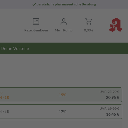
persönliche
pharmazeutische Beratung
Rezept einlösen
Mein Konto
0,00 €
Deine Vorteile
UVP:
25,90 €
pp
-19%
20,95 €
 / 1 l)
UVP:
19,90 €
-17%
 / 1 l)
16,45 €