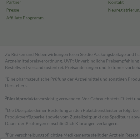
Partner
Kontakt
Presse
Neuregistrierun
Affiliate Programm
Zu Risiken und Nebenwirkungen lesen Sie die Packungsbeilage und fra
Arzneimittelpreisverordnung. UVP: Unverbindliche Preisempfehlung de
Bestell­wert versand­kosten­frei. Preisänderungen und Irrtümer vorbeh
1
Eine pharmazeutische Prüfung der Arzneimittel und sonstigen Pro
Herstellers.
2
Biozidprodukte
vorsichtig verwenden. Vor Gebrauch stets Etikett u
3
Die Übergabe deiner Bestellung an den Paketdienstleister erfolgt bei
Produktverfügbarkeit sowie vom Zustellzeitpunkt des Spediteurs abwe
Dauer der Prüfungen einschließlich Klärungen verlängern.
4
Für verschreibungspflichtige Medikamente stellt der Arzt ein Rezept 