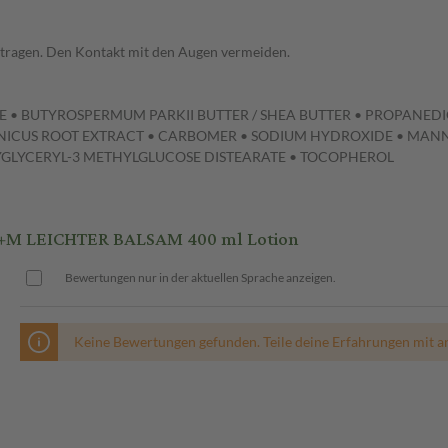
ftragen. Den Kontakt mit den Augen vermeiden.
ATE • BUTYROSPERMUM PARKII BUTTER / SHEA BUTTER • PROPANEDI
ONICUS ROOT EXTRACT • CARBOMER • SODIUM HYDROXIDE • MAN
LYGLYCERYL-3 METHYLGLUCOSE DISTEARATE • TOCOPHEROL
+M LEICHTER BALSAM 400 ml Lotion
Bewertungen nur in der aktuellen Sprache anzeigen.
Keine Bewertungen gefunden. Teile deine Erfahrungen mit a