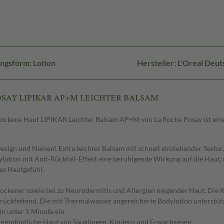
ngsform: Lotion
Hersteller: L'Oreal De
POSAY LIPIKAR AP+M LEICHTER BALSAM
trockene Haut LIPIKAR Leichter Balsam AP+M von La Roche Posay ist ein
sign und Namen! Extra leichter Balsam mit schnell einziehender Textur,
lotion mit Anti-Rückfall-Effekt eine beruhigende Wirkung auf die Haut, 
es Hautgefühl.
trockener sowie bei zu Neurodermitis und Allergien neigender Haut. Die 
 rückfettend. Die mit Thermalwasser angereicherte Bodylotion unterstüt
n unter 1 Minute ein.
die empfindliche Haut von Säuglingen, Kindern und Erwachsenen.