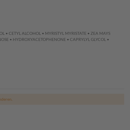
OL • CETYL ALCOHOL • MYRISTYL MYRISTATE • ZEA MAYS
NOSE • HYDROXYACETOPHENONE • CAPRYLYL GLYCOL •
nderen.