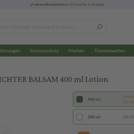
versandkostenfrei
ab 29 € und für E-Rezepte
letzungen
Sonnenschutz
Marken
Themenwelten
ICHTER BALSAM 400 ml Lotion
Sparti
400 ml
(52,38 €
200 ml
(82,25 €