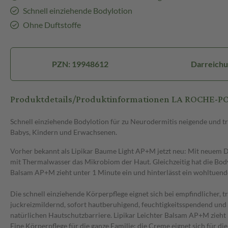
Schnell einziehende Bodylotion
Ohne Duftstoffe
PZN: 19948612
Darreichu
Produktdetails/Produktinformationen LA ROCHE-
Schnell einziehende Bodylotion für zu Neurodermitis neigende und 
Babys, Kindern und Erwachsenen.
Vorher bekannt als Lipikar Baume Light AP+M jetzt neu: Mit neuem De
mit Thermalwasser das Mikrobiom der Haut. Gleichzeitig hat die Body
Balsam AP+M zieht unter 1 Minute ein und hinterlässt ein wohltuend
Die schnell einziehende Körperpflege eignet sich bei empfindlicher, 
juckreizmildernd, sofort hautberuhigend, feuchtigkeitsspendend und
natürlichen Hautschutzbarriere. Lipikar Leichter Balsam AP+M zieht i
Eine Körperpflege für die ganze Familie: die Creme eignet sich für 