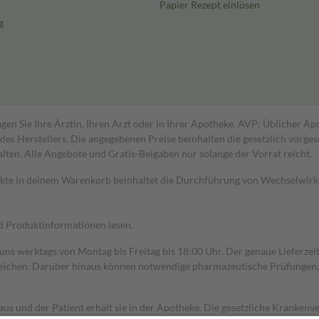
Papier Rezept einlösen
g
gen Sie Ihre Ärztin, Ihren Arzt oder in Ihrer Apotheke. AVP: Üblicher A
s Herstellers. Die angegebenen Preise beinhalten die gesetzlich vorgesc
alten. Alle Angebote und Gratis-Beigaben nur solange der Vorrat reicht.
dukte in deinem Warenkorb beinhaltet die Durchführung von Wechselwir
nd Produktinformationen lesen.
 uns werktags von Montag bis Freitag bis 18:00 Uhr. Der genaue Lieferze
ichen. Darüber hinaus können notwendige pharmazeutische Prüfungen, die
aus und der Patient erhält sie in der Apotheke. Die gesetzliche Krankenv