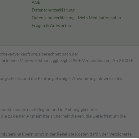
AGB
Datenschutzerklärung
Datenschutzerklärung - Mein Medikationsplan
Fragen & Antworten
pothekenverkaufspreis berechnet nach der
hriebene Mehrwertsteuer, ggf. zzgl. 3,95 € Versandkosten. Ab 29,00 €
kungschecks und die Prüfung etwaiger Anwendungshinweise des
itpunkt kann je nach Region und in Abhängigkeit der
 zu deiner Arzneimittelsicherheit dienen, die Lieferfrist um die
ersicherung übernimmt in der Regel die Kosten dafür, der Versicherte