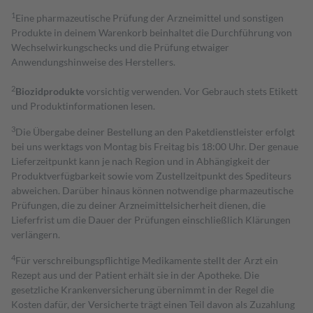
1
Eine pharmazeutische Prüfung der Arzneimittel und sonstigen
Produkte in deinem Warenkorb beinhaltet die Durchführung von
Wechselwirkungschecks und die Prüfung etwaiger
Anwendungshinweise des Herstellers.
2
Biozidprodukte
vorsichtig verwenden. Vor Gebrauch stets Etikett
und Produktinformationen lesen.
3
Die Übergabe deiner Bestellung an den Paketdienstleister erfolgt
bei uns werktags von Montag bis Freitag bis 18:00 Uhr. Der genaue
Lieferzeitpunkt kann je nach Region und in Abhängigkeit der
Produktverfügbarkeit sowie vom Zustellzeitpunkt des Spediteurs
abweichen. Darüber hinaus können notwendige pharmazeutische
Prüfungen, die zu deiner Arzneimittelsicherheit dienen, die
Lieferfrist um die Dauer der Prüfungen einschließlich Klärungen
verlängern.
4
Für verschreibungspflichtige Medikamente stellt der Arzt ein
Rezept aus und der Patient erhält sie in der Apotheke. Die
gesetzliche Krankenversicherung übernimmt in der Regel die
Kosten dafür, der Versicherte trägt einen Teil davon als Zuzahlung