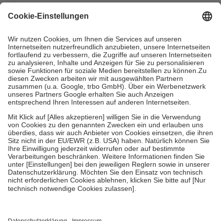
mit.
Grundsätzlich leisten Mitglieder Zuzahlungen in Höhe von zehn
Prozent des Abgabepreises,
mindestens
jedoch
fünf Euro
und
höchstens zehn Euro.
Es sind jedoch nie mehr als die tatsächlichen
Kosten der Leistung zu entrichten.
Diese Regeln gelten grundsätzlich auch für Online-Apotheken.
Bei Heilmitteln und häuslicher Krankenpflege beträgt die
Zuzahlung zehn Prozent der Kosten sowie zehn Euro je
Verordnung.
Um das Engagement der Versicherten für ihre eigene Gesundheit zu
stärken und die besondere Stellung der Familie zu unterstützen,
fallen
keine Zuzahlungen
an bei:
• Kindern und Jugendlichen bis zum vollendeten 18. Lebensjahr
mit Ausnahme der Fahrkosten
• Untersuchungen zur Vorsorge und Früherkennung, die von der
GKV getragen werden
• empfohlenen Schutzimpfungen
• Harn- und Blutteststreifen
Wir nutzen Trusted Shops als unabhängigen Dienstleister für die
Einholung von Bewertungen. Trusted Shops hat Maßnahmen
getroffen, um sicherzustellen, dass es sich um echte Bewertungen