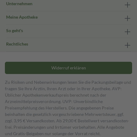
Unternehmen
Meine Apotheke
So geht's
Rechtliches
Widerruf erklären
Zu Risiken und Nebenwirkungen lesen Sie die Packungsbeilage und
fragen Sie Ihre Ärztin, Ihren Arzt oder in Ihrer Apotheke. AVP:
Üblicher Apothekenverkaufspreis berechnet nach der
Arzneimittelpreisverordnung. UVP: Unverbindliche
Preisempfehlung des Herstellers. Die angegebenen Preise
beinhalten die gesetzlich vorgeschriebene Mehrwertsteuer, ggf.
zzgl. 3,95 € Versandkosten. Ab 29,00 € Bestell­wert versand­kosten­
frei. Preisänderungen und Irrtümer vorbehalten. Alle Angebote
und Gratis-Beigaben nur solange der Vorrat reicht.