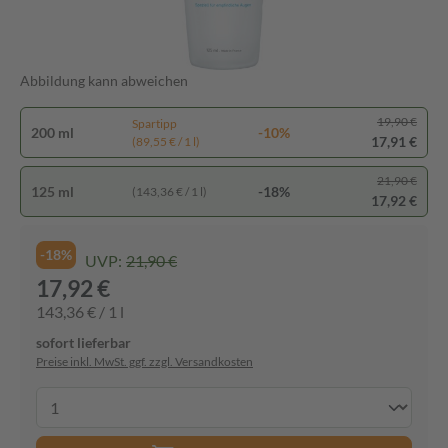
Abbildung kann abweichen
19,90 €
Spartipp
200 ml
-10%
17,91 €
(89,55 € / 1 l)
21,90 €
125 ml
-18%
(143,36 € / 1 l)
17,92 €
-18%
UVP:
21,90 €
17,92 €
143,36 € / 1 l
sofort lieferbar
Preise inkl. MwSt. ggf. zzgl. Versandkosten