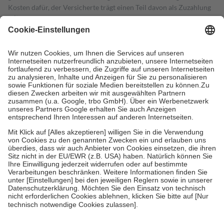
Kosten dafür, der Versicherte trägt einen Teil davon als Zuzahlung
mit.
Grundsätzlich leisten Mitglieder Zuzahlungen in Höhe von zehn
Prozent des Abgabepreises,
mindestens
jedoch
fünf Euro
und
höchstens zehn Euro.
Es sind jedoch nie mehr als die tatsächlichen
Kosten der Leistung zu entrichten.
Diese Regeln gelten grundsätzlich auch für Online-Apotheken.
Bei Heilmitteln und häuslicher Krankenpflege beträgt die
Zuzahlung zehn Prozent der Kosten sowie zehn Euro je
Verordnung.
Um das Engagement der Versicherten für ihre eigene Gesundheit zu
stärken und die besondere Stellung der Familie zu unterstützen,
fallen
keine Zuzahlungen
an bei:
• Kindern und Jugendlichen bis zum vollendeten 18. Lebensjahr
mit Ausnahme der Fahrkosten
• Untersuchungen zur Vorsorge und Früherkennung, die von der
GKV getragen werden
• empfohlenen Schutzimpfungen
• Harn- und Blutteststreifen
Wir nutzen Trusted Shops als unabhängigen Dienstleister für die