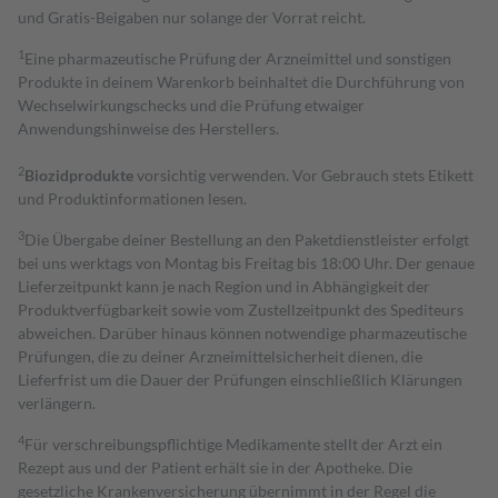
und Gratis-Beigaben nur solange der Vorrat reicht.
1
Eine pharmazeutische Prüfung der Arzneimittel und sonstigen
Produkte in deinem Warenkorb beinhaltet die Durchführung von
Wechselwirkungschecks und die Prüfung etwaiger
Anwendungshinweise des Herstellers.
2
Biozidprodukte
vorsichtig verwenden. Vor Gebrauch stets Etikett
und Produktinformationen lesen.
3
Die Übergabe deiner Bestellung an den Paketdienstleister erfolgt
bei uns werktags von Montag bis Freitag bis 18:00 Uhr. Der genaue
Lieferzeitpunkt kann je nach Region und in Abhängigkeit der
Produktverfügbarkeit sowie vom Zustellzeitpunkt des Spediteurs
abweichen. Darüber hinaus können notwendige pharmazeutische
Prüfungen, die zu deiner Arzneimittelsicherheit dienen, die
Lieferfrist um die Dauer der Prüfungen einschließlich Klärungen
verlängern.
4
Für verschreibungspflichtige Medikamente stellt der Arzt ein
Rezept aus und der Patient erhält sie in der Apotheke. Die
gesetzliche Krankenversicherung übernimmt in der Regel die