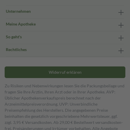
Unternehmen
Meine Apotheke
So geht's
Rechtliches
Widerruf erklären
Zu Risiken und Nebenwirkungen lesen Sie die Packungsbeilage und
fragen Sie Ihre Ärztin, Ihren Arzt oder in Ihrer Apotheke. AVP:
Üblicher Apothekenverkaufspreis berechnet nach der
Arzneimittelpreisverordnung. UVP: Unverbindliche
Preisempfehlung des Herstellers. Die angegebenen Preise
beinhalten die gesetzlich vorgeschriebene Mehrwertsteuer, ggf.
zzgl. 3,95 € Versandkosten. Ab 29,00 € Bestell­wert versand­kosten­
frei. Preisänderungen und Irrtümer vorbehalten. Alle Angebote