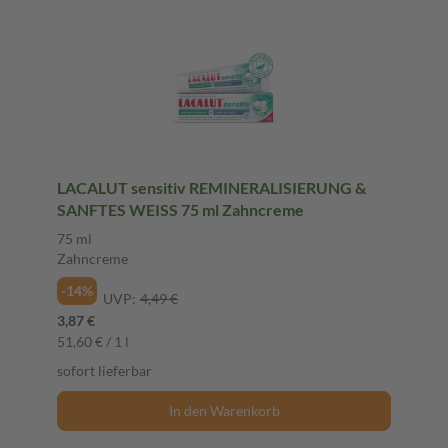
LACALUT sensitiv REMINERALISIERUNG &
SANFTES WEISS 75 ml Zahncreme
75 ml
Zahncreme
-14%
UVP:
4,49 €
3,87 €
51,60 € / 1 l
sofort lieferbar
In den Warenkorb