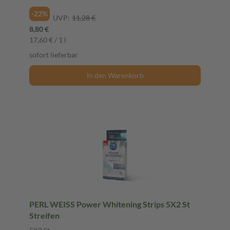
-22%
UVP:
11,28 €
8,80 €
17,60 € / 1 l
sofort lieferbar
In den Warenkorb
PERL WEISS Power Whitening Strips 5X2 St
Streifen