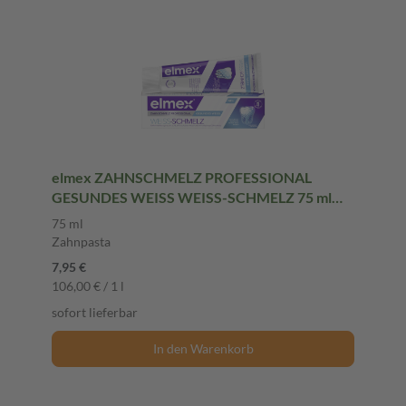
elmex ZAHNSCHMELZ PROFESSIONAL
GESUNDES WEISS WEISS-SCHMELZ 75 ml
Zahnpasta
75 ml
Zahnpasta
7,95 €
106,00 € / 1 l
sofort lieferbar
In den Warenkorb