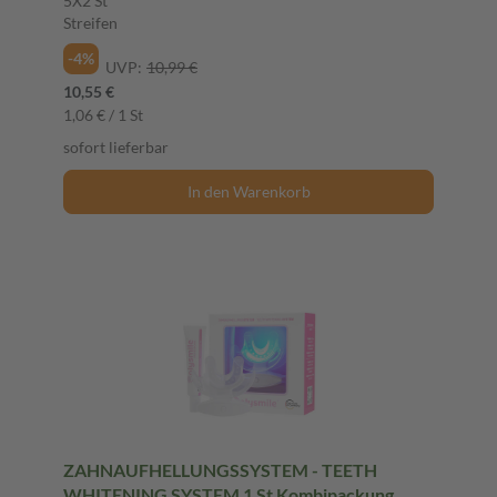
5X2 St
Streifen
-4%
UVP:
10,99 €
10,55 €
1,06 € / 1 St
sofort lieferbar
In den Warenkorb
ZAHNAUFHELLUNGSSYSTEM - TEETH
WHITENING SYSTEM 1 St Kombipackung