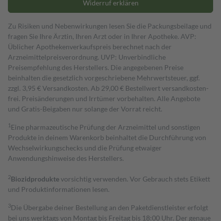
Widerruf erklären
Zu Risiken und Nebenwirkungen lesen Sie die Packungsbeilage und
fragen Sie Ihre Ärztin, Ihren Arzt oder in Ihrer Apotheke. AVP:
Üblicher Apothekenverkaufspreis berechnet nach der
Arzneimittelpreisverordnung. UVP: Unverbindliche
Preisempfehlung des Herstellers. Die angegebenen Preise
beinhalten die gesetzlich vorgeschriebene Mehrwertsteuer, ggf.
zzgl. 3,95 € Versandkosten. Ab 29,00 € Bestell­wert versand­kosten­
frei. Preisänderungen und Irrtümer vorbehalten. Alle Angebote
und Gratis-Beigaben nur solange der Vorrat reicht.
1
Eine pharmazeutische Prüfung der Arzneimittel und sonstigen
Produkte in deinem Warenkorb beinhaltet die Durchführung von
Wechselwirkungschecks und die Prüfung etwaiger
Anwendungshinweise des Herstellers.
2
Biozidprodukte
vorsichtig verwenden. Vor Gebrauch stets Etikett
und Produktinformationen lesen.
3
Die Übergabe deiner Bestellung an den Paketdienstleister erfolgt
bei uns werktags von Montag bis Freitag bis 18:00 Uhr. Der genaue