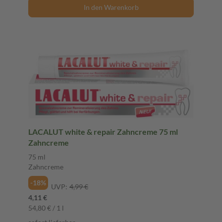
In den Warenkorb
LACALUT white & repair Zahncreme 75 ml
Zahncreme
75 ml
Zahncreme
-18%
UVP:
4,99 €
4,11 €
54,80 € / 1 l