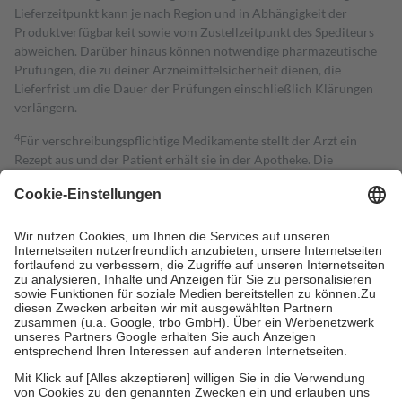
Lieferzeitpunkt kann je nach Region und in Abhängigkeit der
Produktverfügbarkeit sowie vom Zustellzeitpunkt des Spediteurs
abweichen. Darüber hinaus können notwendige pharmazeutische
Prüfungen, die zu deiner Arzneimittelsicherheit dienen, die
Lieferfrist um die Dauer der Prüfungen einschließlich Klärungen
verlängern.
4
Für verschreibungspflichtige Medikamente stellt der Arzt ein
Rezept aus und der Patient erhält sie in der Apotheke. Die
gesetzliche Krankenversicherung übernimmt in der Regel die
Kosten dafür, der Versicherte trägt einen Teil davon als Zuzahlung
mit.
Grundsätzlich leisten Mitglieder Zuzahlungen in Höhe von zehn
Prozent des Abgabepreises,
mindestens
jedoch
fünf Euro
und
höchstens zehn Euro.
Es sind jedoch nie mehr als die tatsächlichen
Kosten der Leistung zu entrichten.
Diese Regeln gelten grundsätzlich auch für Online-Apotheken.
Bei Heilmitteln und häuslicher Krankenpflege beträgt die
Zuzahlung zehn Prozent der Kosten sowie zehn Euro je
Verordnung.
Um das Engagement der Versicherten für ihre eigene Gesundheit zu