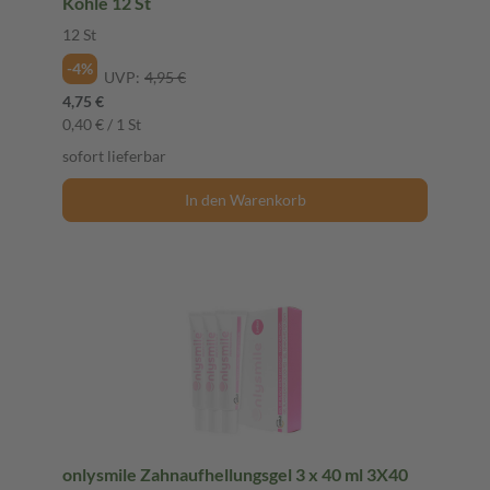
Kohle 12 St
12 St
-4%
UVP:
4,95 €
4,75 €
0,40 € / 1 St
sofort lieferbar
In den Warenkorb
onlysmile Zahnaufhellungsgel 3 x 40 ml 3X40