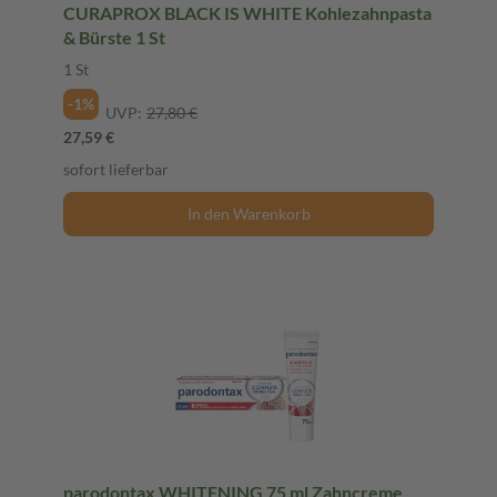
CURAPROX BLACK IS WHITE Kohlezahnpasta
& Bürste 1 St
1 St
-1%
UVP:
27,80 €
27,59 €
sofort lieferbar
In den Warenkorb
parodontax WHITENING 75 ml Zahncreme