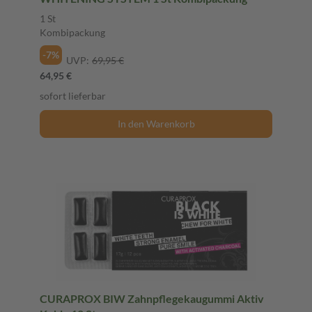
1 St
Kombipackung
-7%
UVP:
69,95 €
64,95 €
sofort lieferbar
In den Warenkorb
CURAPROX BIW Zahnpflegekaugummi Aktiv