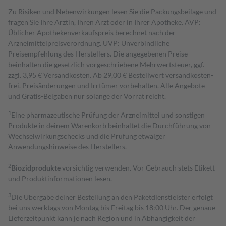
Zu Risiken und Nebenwirkungen lesen Sie die Packungsbeilage und
fragen Sie Ihre Ärztin, Ihren Arzt oder in Ihrer Apotheke. AVP:
Üblicher Apothekenverkaufspreis berechnet nach der
Arzneimittelpreisverordnung. UVP: Unverbindliche
Preisempfehlung des Herstellers. Die angegebenen Preise
beinhalten die gesetzlich vorgeschriebene Mehrwertsteuer, ggf.
zzgl. 3,95 € Versandkosten. Ab 29,00 € Bestell­wert versand­kosten­
frei. Preisänderungen und Irrtümer vorbehalten. Alle Angebote
und Gratis-Beigaben nur solange der Vorrat reicht.
1
Eine pharmazeutische Prüfung der Arzneimittel und sonstigen
Produkte in deinem Warenkorb beinhaltet die Durchführung von
Wechselwirkungschecks und die Prüfung etwaiger
Anwendungshinweise des Herstellers.
2
Biozidprodukte
vorsichtig verwenden. Vor Gebrauch stets Etikett
und Produktinformationen lesen.
3
Die Übergabe deiner Bestellung an den Paketdienstleister erfolgt
bei uns werktags von Montag bis Freitag bis 18:00 Uhr. Der genaue
Lieferzeitpunkt kann je nach Region und in Abhängigkeit der