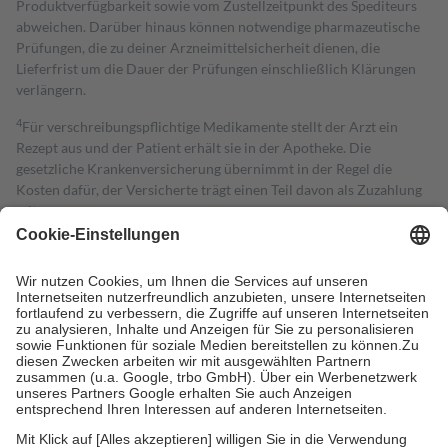
Produktverfügbarkeit sowie vom Zustellzeitpunkt des Spediteurs
abweichen. Darüber hinaus können notwendige pharmazeutische
Prüfungen, die zu deiner Arzneimittelsicherheit dienen, die
Lieferfrist um die Dauer der Prüfungen einschließlich Klärungen
verlängern.
4
Für verschreibungspflichtige Medikamente stellt der Arzt ein
Rezept aus und der Patient erhält sie in der Apotheke. Die
gesetzliche Krankenversicherung übernimmt in der Regel die
Kosten dafür, der Versicherte trägt einen Teil davon als Zuzahlung
mit.
Grundsätzlich leisten Mitglieder Zuzahlungen in Höhe von zehn
Prozent des Abgabepreises,
mindestens
jedoch
fünf Euro
und
höchstens zehn Euro.
Es sind jedoch nie mehr als die tatsächlichen
Kosten der Leistung zu entrichten.
Diese Regeln gelten grundsätzlich auch für Online-Apotheken.
Bei Heilmitteln und häuslicher Krankenpflege beträgt die
Zuzahlung zehn Prozent der Kosten sowie zehn Euro je
Verordnung.
Um das Engagement der Versicherten für ihre eigene Gesundheit zu
stärken und die besondere Stellung der Familie zu unterstützen,
fallen
keine Zuzahlungen
an bei: