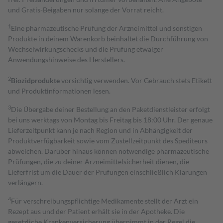
und Gratis-Beigaben nur solange der Vorrat reicht.
1
Eine pharmazeutische Prüfung der Arzneimittel und sonstigen
Produkte in deinem Warenkorb beinhaltet die Durchführung von
Wechselwirkungschecks und die Prüfung etwaiger
Anwendungshinweise des Herstellers.
2
Biozidprodukte
vorsichtig verwenden. Vor Gebrauch stets Etikett
und Produktinformationen lesen.
3
Die Übergabe deiner Bestellung an den Paketdienstleister erfolgt
bei uns werktags von Montag bis Freitag bis 18:00 Uhr. Der genaue
Lieferzeitpunkt kann je nach Region und in Abhängigkeit der
Produktverfügbarkeit sowie vom Zustellzeitpunkt des Spediteurs
abweichen. Darüber hinaus können notwendige pharmazeutische
Prüfungen, die zu deiner Arzneimittelsicherheit dienen, die
Lieferfrist um die Dauer der Prüfungen einschließlich Klärungen
verlängern.
4
Für verschreibungspflichtige Medikamente stellt der Arzt ein
Rezept aus und der Patient erhält sie in der Apotheke. Die
gesetzliche Krankenversicherung übernimmt in der Regel die