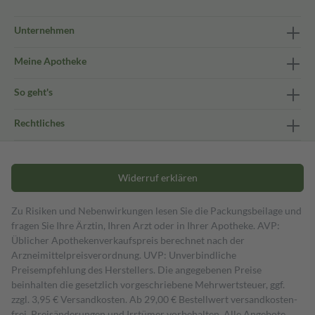
Unternehmen
Meine Apotheke
So geht's
Rechtliches
Widerruf erklären
Zu Risiken und Nebenwirkungen lesen Sie die Packungsbeilage und
fragen Sie Ihre Ärztin, Ihren Arzt oder in Ihrer Apotheke. AVP:
Üblicher Apothekenverkaufspreis berechnet nach der
Arzneimittelpreisverordnung. UVP: Unverbindliche
Preisempfehlung des Herstellers. Die angegebenen Preise
beinhalten die gesetzlich vorgeschriebene Mehrwertsteuer, ggf.
zzgl. 3,95 € Versandkosten. Ab 29,00 € Bestell­wert versand­kosten­
frei. Preisänderungen und Irrtümer vorbehalten. Alle Angebote