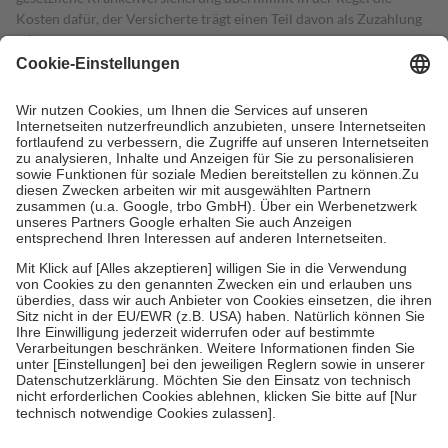
Kosten dafür, der Versicherte trägt einen Teil davon als Zuzahlung
mit.
Grundsätzlich leisten Mitglieder Zuzahlungen in Höhe von zehn
Prozent des Abgabepreises,
mindestens
jedoch
fünf Euro
und
höchstens zehn Euro.
Es sind jedoch nie mehr als die tatsächlichen
Kosten der Leistung zu entrichten.
Diese Regeln gelten grundsätzlich auch für Online-Apotheken.
Bei Heilmitteln und häuslicher Krankenpflege beträgt die
Zuzahlung zehn Prozent der Kosten sowie zehn Euro je
Verordnung.
Um das Engagement der Versicherten für ihre eigene Gesundheit zu
stärken und die besondere Stellung der Familie zu unterstützen,
fallen
keine Zuzahlungen
an bei:
• Kindern und Jugendlichen bis zum vollendeten 18. Lebensjahr
mit Ausnahme der Fahrkosten
• Untersuchungen zur Vorsorge und Früherkennung, die von der
GKV getragen werden
• empfohlenen Schutzimpfungen
• Harn- und Blutteststreifen
Wir nutzen Trusted Shops als unabhängigen Dienstleister für die