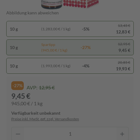
Abbildung kann abweichen
13,45 €
10 g
-5%
(1.283,00 € / 1 kg)
12,83 €
12,95 €
Spartipp
10 g
-27%
9,45 €
(945,00 € / 1 kg)
20,85 €
10 g
-4%
(1.993,00 € / 1 kg)
19,93 €
-27%
AVP:
12,95 €
9,45 €
945,00 € / 1 kg
Verfügbarkeit unbekannt
Preise inkl. MwSt. ggf. zzgl. Versandkosten