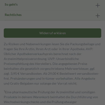
So geht's
Rechtliches
Widerruf erklären
Zu Risiken und Nebenwirkungen lesen Sie die Packungsbeilage und
fragen Sie Ihre Ärztin, Ihren Arzt oder in Ihrer Apotheke. AVP:
Üblicher Apothekenverkaufspreis berechnet nach der
Arzneimittelpreisverordnung. UVP: Unverbindliche
Preisempfehlung des Herstellers. Die angegebenen Preise
beinhalten die gesetzlich vorgeschriebene Mehrwertsteuer, ggf.
zzgl. 3,95 € Versandkosten. Ab 29,00 € Bestell­wert versand­kosten­
frei. Preisänderungen und Irrtümer vorbehalten. Alle Angebote
und Gratis-Beigaben nur solange der Vorrat reicht.
1
Eine pharmazeutische Prüfung der Arzneimittel und sonstigen
Produkte in deinem Warenkorb beinhaltet die Durchführung von
Wechselwirkungschecks und die Prüfung etwaiger