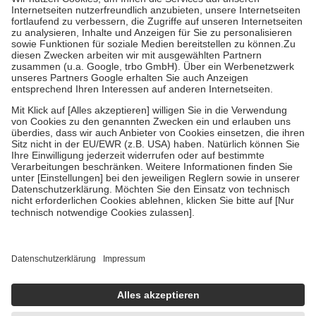
Kosten der Leistung zu entrichten.
Diese Regeln gelten grundsätzlich auch für Online-Apotheken.
Bei Heilmitteln und häuslicher Krankenpflege beträgt die
Zuzahlung zehn Prozent der Kosten sowie zehn Euro je
Verordnung.
Um das Engagement der Versicherten für ihre eigene Gesundheit zu
stärken und die besondere Stellung der Familie zu unterstützen,
fallen
keine Zuzahlungen
an bei:
• Kindern und Jugendlichen bis zum vollendeten 18. Lebensjahr
mit Ausnahme der Fahrkosten
• Untersuchungen zur Vorsorge und Früherkennung, die von der
GKV getragen werden
• empfohlenen Schutzimpfungen
• Harn- und Blutteststreifen
Wir nutzen Trusted Shops als unabhängigen Dienstleister für die
Einholung von Bewertungen. Trusted Shops hat Maßnahmen
getroffen, um sicherzustellen, dass es sich um echte Bewertungen
handelt. Mehr Informationen findest du hier:
https://help.etrusted.com/hc/de/articles/4419944605341
Einige Bilder und Inhalte wurden unter Zuhilfenahme künstlicher