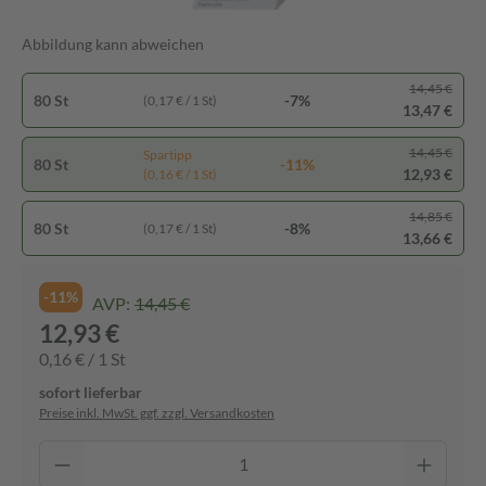
Abbildung kann abweichen
14,45 €
80 St
-7%
(0,17 € / 1 St)
13,47 €
14,45 €
Spartipp
80 St
-11%
12,93 €
(0,16 € / 1 St)
14,85 €
80 St
-8%
(0,17 € / 1 St)
13,66 €
-11%
AVP:
14,45 €
12,93 €
0,16 € / 1 St
sofort lieferbar
Preise inkl. MwSt. ggf. zzgl. Versandkosten