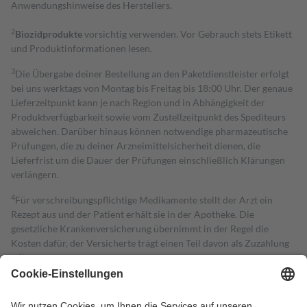
Anwendungshinweise des Herstellers.
2
Biozidprodukte
vorsichtig verwenden. Vor Gebrauch stets Etikett
und Produktinformationen lesen.
3
Die Übergabe deiner Bestellung an den Paketdienstleister erfolgt
bei uns werktags von Montag bis Freitag bis 18:00 Uhr. Der genaue
Lieferzeitpunkt kann je nach Region und in Abhängigkeit der
Produktverfügbarkeit sowie vom Zustellzeitpunkt des Spediteurs
abweichen. Darüber hinaus können notwendige pharmazeutische
Prüfungen, die zu deiner Arzneimittelsicherheit dienen, die
Lieferfrist um die Dauer der Prüfungen einschließlich Klärungen
verlängern.
4
Für verschreibungspflichtige Medikamente stellt der Arzt ein
Rezept aus und der Patient erhält sie in der Apotheke. Die
gesetzliche Krankenversicherung übernimmt in der Regel die
Kosten dafür, der Versicherte trägt einen Teil davon als Zuzahlung
mit.
Grundsätzlich leisten Mitglieder Zuzahlungen in Höhe von zehn
Prozent des Abgabepreises,
mindestens
jedoch
fünf Euro
und
höchstens zehn Euro.
Es sind jedoch nie mehr als die tatsächlichen