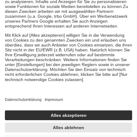
Bei Heilmitteln und häuslicher Krankenpflege beträgt die
Zuzahlung zehn Prozent der Kosten sowie zehn Euro je
Verordnung.
Um das Engagement der Versicherten für ihre eigene Gesundheit zu
stärken und die besondere Stellung der Familie zu unterstützen,
fallen
keine Zuzahlungen
an bei:
• Kindern und Jugendlichen bis zum vollendeten 18. Lebensjahr
mit Ausnahme der Fahrkosten
• Untersuchungen zur Vorsorge und Früherkennung, die von der
GKV getragen werden
• empfohlenen Schutzimpfungen
• Harn- und Blutteststreifen
Wir nutzen Trusted Shops als unabhängigen Dienstleister für die
Einholung von Bewertungen. Trusted Shops hat Maßnahmen
getroffen, um sicherzustellen, dass es sich um echte Bewertungen
handelt. Mehr Informationen findest du hier:
https://help.etrusted.com/hc/de/articles/4419944605341
Einige Bilder und Inhalte wurden unter Zuhilfenahme künstlicher
Intelligenz erstellt.