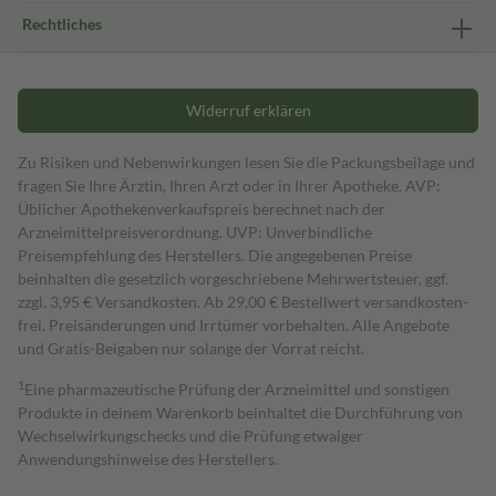
Rechtliches
Widerruf erklären
Zu Risiken und Nebenwirkungen lesen Sie die Packungsbeilage und
fragen Sie Ihre Ärztin, Ihren Arzt oder in Ihrer Apotheke. AVP:
Üblicher Apothekenverkaufspreis berechnet nach der
Arzneimittelpreisverordnung. UVP: Unverbindliche
Preisempfehlung des Herstellers. Die angegebenen Preise
beinhalten die gesetzlich vorgeschriebene Mehrwertsteuer, ggf.
zzgl. 3,95 € Versandkosten. Ab 29,00 € Bestell­wert versand­kosten­
frei. Preisänderungen und Irrtümer vorbehalten. Alle Angebote
und Gratis-Beigaben nur solange der Vorrat reicht.
1
Eine pharmazeutische Prüfung der Arzneimittel und sonstigen
Produkte in deinem Warenkorb beinhaltet die Durchführung von
Wechselwirkungschecks und die Prüfung etwaiger
Anwendungshinweise des Herstellers.