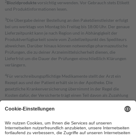
2
Biozidprodukte
vorsichtig verwenden. Vor Gebrauch stets Etikett
und Produktinformationen lesen.
3
Die Übergabe deiner Bestellung an den Paketdienstleister erfolgt
bei uns werktags von Montag bis Freitag bis 18:00 Uhr. Der genaue
Lieferzeitpunkt kann je nach Region und in Abhängigkeit der
Produktverfügbarkeit sowie vom Zustellzeitpunkt des Spediteurs
abweichen. Darüber hinaus können notwendige pharmazeutische
Prüfungen, die zu deiner Arzneimittelsicherheit dienen, die
Lieferfrist um die Dauer der Prüfungen einschließlich Klärungen
verlängern.
4
Für verschreibungspflichtige Medikamente stellt der Arzt ein
Rezept aus und der Patient erhält sie in der Apotheke. Die
gesetzliche Krankenversicherung übernimmt in der Regel die
Kosten dafür, der Versicherte trägt einen Teil davon als Zuzahlung
mit.
Grundsätzlich leisten Mitglieder Zuzahlungen in Höhe von zehn
Prozent des Abgabepreises,
mindestens
jedoch
fünf Euro
und
höchstens zehn Euro.
Es sind jedoch nie mehr als die tatsächlichen
Kosten der Leistung zu entrichten.
Diese Regeln gelten grundsätzlich auch für Online-Apotheken.