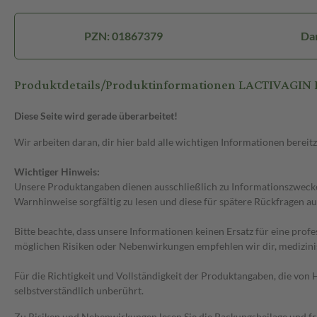
PZN: 01867379
Dar
Produktdetails/Produktinformationen LACTIVAGIN In
Diese Seite wird gerade überarbeitet!
Wir arbeiten daran, dir hier bald alle wichtigen Informationen bereitz
Wichtiger Hinweis:
Unsere Produktangaben dienen ausschließlich zu Informationszwecken
Warnhinweise sorgfältig zu lesen und diese für spätere Rückfragen au
Bitte beachte, dass unsere Informationen keinen Ersatz für eine prof
möglichen Risiken oder Nebenwirkungen empfehlen wir dir, medizini
Für die Richtigkeit und Vollständigkeit der Produktangaben, die vo
selbstverständlich unberührt.
Zu Risiken und Nebenwirkungen lesen Sie die Packungsbeilage und frag