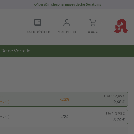
persönliche
pharmazeutische Beratung
Rezept einlösen
Mein Konto
0,00 €
Deine Vorteile
UVP:
12,45 €
pp
-22%
9,68 €
 / 1 l)
UVP:
3,95 €
-5%
 / 1 l)
3,74 €