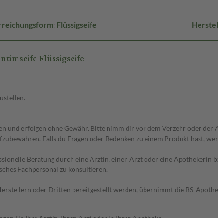
reichungsform: Flüssigseife
Herstel
timseife Flüssigseife
ustellen.
 und erfolgen ohne Gewähr. Bitte nimm dir vor dem Verzehr oder der An
fzubewahren. Falls du Fragen oder Bedenken zu einem Produkt hast, wende
essionelle Beratung durch eine Ärztin, einen Arzt oder eine Apothekerin
sches Fachpersonal zu konsultieren.
n Herstellern oder Dritten bereitgestellt werden, übernimmt die BS-Apot
en Sie Ihre Ärztin, Ihren Arzt oder in Ihrer Apotheke.