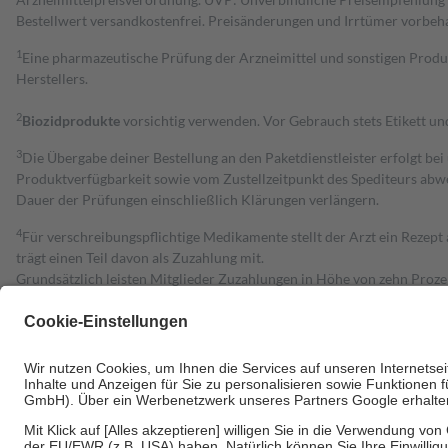
Bestell­wert versand­kosten­frei. Preisänderungen und Irrtümer vorbeh
1
Eine pharmazeutische Prüfung der Arzneimittel und sonstigen Pro
Herstellers.
2
Biozidprodukte
vorsichtig verwenden. Vor Gebrauch stets Etikett u
3
Die Übergabe deiner Bestellung an den Paketdienstleister erfolgt bei
Produktverfügbarkeit sowie vom Zustellzeitpunkt des Spediteurs abwe
Dauer der Prüfungen einschließlich Klärungen verlängern.
4
Für verschreibungspflichtige Medikamente stellt der Arzt ein Rezept 
trägt einen Teil davon als Zuzahlung mit.
Grundsätzlich leisten Mitglieder Zuzahlungen in Höhe von zehn Proz
zu entrichten.
Diese Regeln gelten grundsätzlich auch für Online-Apotheken.
Bei Heilmitteln und häuslicher Krankenpflege beträgt die Zuzahlung 
Um das Engagement der Versicherten für ihre eigene Gesundheit zu stä
• Kindern und Jugendlichen bis zum vollendeten 18. Lebensjahr mit
• Untersuchungen zur Vorsorge und Früherkennung, die von der GKV
• empfohlenen Schutzimpfungen
• Harn- und Blutteststreifen