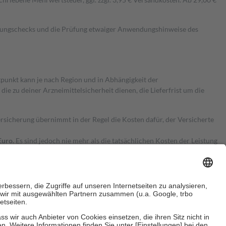
kungschecks und die Prüfung etwaiger Anwendungshinweise des
itpunkt kann je nach Region und in Abhängigkeit der
 zu deiner Arzneimittelsicherheit dienen, die Lieferfrist um die
ersicherung übernimmt in der Regel die Kosten dafür, der Versicherte
Euro.
Es sind jedoch nie mehr als die tatsächlichen Kosten der Leistung
e Zuzahlungen
an bei: