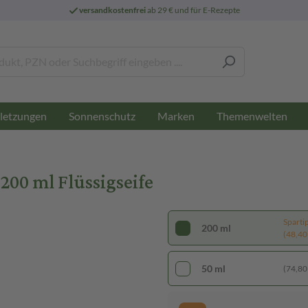
versandkostenfrei
ab 29 € und für E-Rezepte
letzungen
Sonnenschutz
Marken
Themenwelten
200 ml Flüssigseife
Sparti
200 ml
(48,40 €
50 ml
(74,80 €