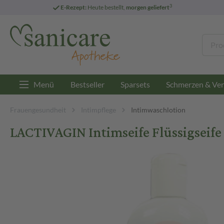
3
E-Rezept:
Heute bestellt,
morgen geliefert
Menü
Bestseller
Sparsets
Schmerzen & Ver
Frauengesundheit
Intimpflege
Intimwaschlotion
LACTIVAGIN Intimseife Flüssigseife 