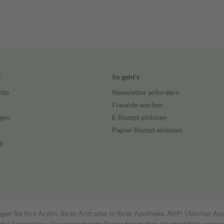
e
So geht's
nto
Newsletter anfordern
Freunde werben
gen
E-Rezept einlösen
Papier Rezept einlösen
g
gen Sie Ihre Ärztin, Ihren Arzt oder in Ihrer Apotheke. AVP: Üblicher A
s Herstellers. Die angegebenen Preise beinhalten die gesetzlich vorgesc