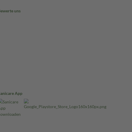
Bewerte uns
Sanicare App