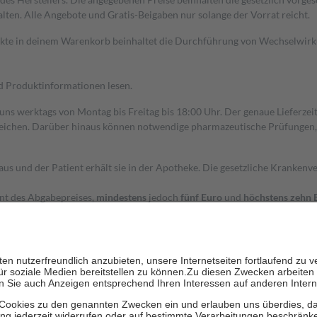
alten. Alle Angebote und Gratis-Beigaben nur solange der Vorrat reicht.
dukte in deinem Warenkorb beinhaltet die Durchführung von Wechselwir
nd Produktinformationen lesen.
 uns werktags von Montag bis Freitag bis 18:00 Uhr. Der genaue Lieferze
ichen. Darüber hinaus können notwendige pharmazeutische Prüfungen, die
aus und der Patient erhält sie in der Apotheke. Die gesetzliche Krankenv
ent des Abgabepreises,
mindestens
jedoch
fünf Euro
und
höchstens zehn 
zehn Prozent der Kosten sowie zehn Euro je Verordnung.
rken und die besondere Stellung der Familie zu unterstützen, fallen
kein
 Ausnahme der Fahrkosten
 getragen werden