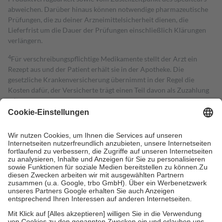
abweichen. Darüber hinaus können notwendige pharmazeutische
Prüfungen, die zu deiner Arzneimittelsicherheit dienen, die
Lieferfrist um die Dauer der Prüfungen einschließlich Klärungen
verlängern.
4
Für verschreibungspflichtige Medikamente stellt der Arzt ein
Rezept aus und der Patient erhält sie in der Apotheke. Die
gesetzliche Krankenversicherung übernimmt in der Regel die
Kosten dafür, der Versicherte trägt einen Teil davon als Zuzahlung
mit.
Grundsätzlich leisten Mitglieder Zuzahlungen in Höhe von zehn
Prozent des Abgabepreises,
mindestens
jedoch
fünf Euro
und
höchstens zehn Euro.
Es sind jedoch nie mehr als die tatsächlichen
Kosten der Leistung zu entrichten.
Diese Regeln gelten grundsätzlich auch für Online-Apotheken.
Bei Heilmitteln und häuslicher Krankenpflege beträgt die
Zuzahlung zehn Prozent der Kosten sowie zehn Euro je
Verordnung.
Um das Engagement der Versicherten für ihre eigene Gesundheit zu
stärken und die besondere Stellung der Familie zu unterstützen,
fallen
keine Zuzahlungen
an bei: