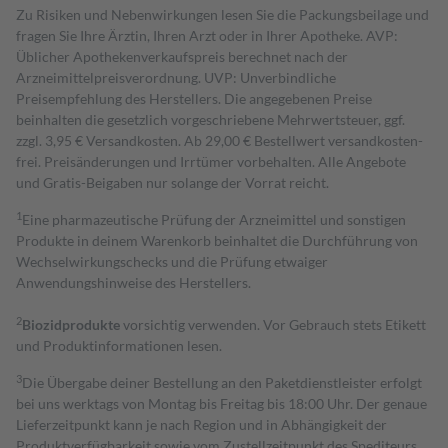
Zu Risiken und Nebenwirkungen lesen Sie die Packungsbeilage und
fragen Sie Ihre Ärztin, Ihren Arzt oder in Ihrer Apotheke. AVP:
Üblicher Apothekenverkaufspreis berechnet nach der
Arzneimittelpreisverordnung. UVP: Unverbindliche
Preisempfehlung des Herstellers. Die angegebenen Preise
beinhalten die gesetzlich vorgeschriebene Mehrwertsteuer, ggf.
zzgl. 3,95 € Versandkosten. Ab 29,00 € Bestell­wert versand­kosten­
frei. Preisänderungen und Irrtümer vorbehalten. Alle Angebote
und Gratis-Beigaben nur solange der Vorrat reicht.
1
Eine pharmazeutische Prüfung der Arzneimittel und sonstigen
Produkte in deinem Warenkorb beinhaltet die Durchführung von
Wechselwirkungschecks und die Prüfung etwaiger
Anwendungshinweise des Herstellers.
2
Biozidprodukte
vorsichtig verwenden. Vor Gebrauch stets Etikett
und Produktinformationen lesen.
3
Die Übergabe deiner Bestellung an den Paketdienstleister erfolgt
bei uns werktags von Montag bis Freitag bis 18:00 Uhr. Der genaue
Lieferzeitpunkt kann je nach Region und in Abhängigkeit der
Produktverfügbarkeit sowie vom Zustellzeitpunkt des Spediteurs