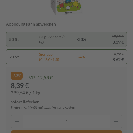
Abbildung kann abweichen
12,58 €
28 g (299,64 € / 1
50 St
-33%
8,39 €
kg)
8,98 €
Spartipp
20 St
-4%
8,62 €
(0,43 € / 1 St)
-33%
UVP:
12,58 €
8,39 €
299,64 € / 1 kg
sofort lieferbar
Preise inkl. MwSt. ggf. zzgl. Versandkosten