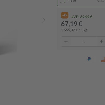
45 St
8,1 g (
-4%
UVP:
69,99 €
67,19 €
1.555,32 € / 1 kg