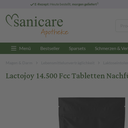
3
E-Rezept:
Heute bestellt,
morgen geliefert
Menü
Bestseller
Sparsets
Schmerzen & Ver
Magen & Darm
Lebensmittelunverträglichkeit
Laktoseintole
Lactojoy 14.500 Fcc Tabletten Nachf