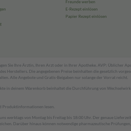
Freunde werben
gen
E-Rezept einlösen
Papier Rezept einlösen
g
gen Sie Ihre Ärztin, Ihren Arzt oder in Ihrer Apotheke. AVP: Üblicher A
s Herstellers. Die angegebenen Preise beinhalten die gesetzlich vorgesc
alten. Alle Angebote und Gratis-Beigaben nur solange der Vorrat reicht.
dukte in deinem Warenkorb beinhaltet die Durchführung von Wechselwir
nd Produktinformationen lesen.
 uns werktags von Montag bis Freitag bis 18:00 Uhr. Der genaue Lieferze
ichen. Darüber hinaus können notwendige pharmazeutische Prüfungen, die