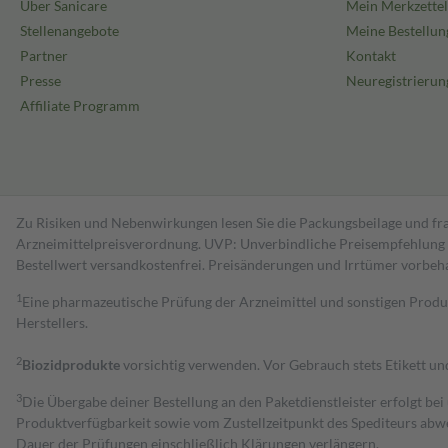
Über Sanicare
Mein Merkzettel
Stellenangebote
Meine Bestellun
Partner
Kontakt
Presse
Neuregistrierun
Affiliate Programm
Zu Risiken und Nebenwirkungen lesen Sie die Packungsbeilage und fra
Arzneimittelpreisverordnung. UVP: Unverbindliche Preisempfehlung de
Bestell­wert versand­kosten­frei. Preisänderungen und Irrtümer vorbeh
1
Eine pharmazeutische Prüfung der Arzneimittel und sonstigen Pro
Herstellers.
2
Biozidprodukte
vorsichtig verwenden. Vor Gebrauch stets Etikett u
3
Die Übergabe deiner Bestellung an den Paketdienstleister erfolgt bei
Produktverfügbarkeit sowie vom Zustellzeitpunkt des Spediteurs abwe
Dauer der Prüfungen einschließlich Klärungen verlängern.