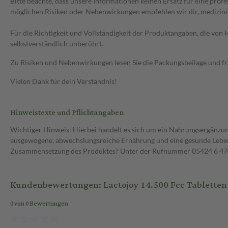
Bitte beachte, dass unsere Informationen keinen Ersatz für eine prof
möglichen Risiken oder Nebenwirkungen empfehlen wir dir, medizini
Für die Richtigkeit und Vollständigkeit der Produktangaben, die vo
selbstverständlich unberührt.
Zu Risiken und Nebenwirkungen lesen Sie die Packungsbeilage und frag
Vielen Dank für dein Verständnis!
Hinweistexte und Pflichtangaben
Wichtiger Hinweis: Hierbei handelt es sich um ein Nahrungsergänzun
ausgewogene, abwechslungsreiche Ernährung und eine gesunde Lebens
Zusammensetzung des Produktes? Unter der Rufnummer 05424 6 470 1
Kundenbewertungen: Lactojoy 14.500 Fcc Tabletten
0 von 0 Bewertungen