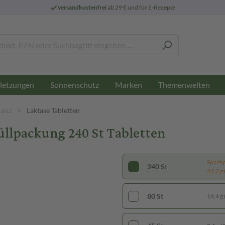
versandkostenfrei
ab 29 € und für E-Rezepte
letzungen
Sonnenschutz
Marken
Themenwelten
ranz
Laktase Tabletten
üllpackung 240 St Tabletten
Sparti
240 St
43,2 g 
80 St
14,4 g 