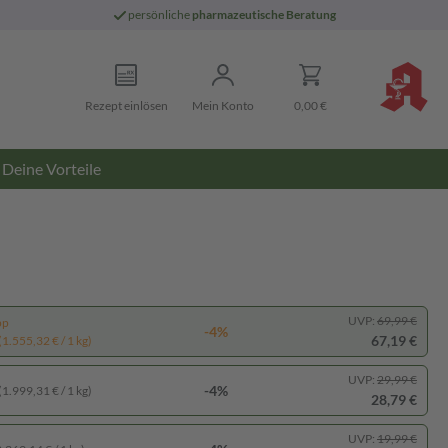
persönliche
pharmazeutische Beratung
Rezept einlösen
Mein Konto
0,00 €
Deine Vorteile
UVP:
69,99 €
pp
-4%
67,19 €
(1.555,32 € / 1 kg)
UVP:
29,99 €
-4%
(1.999,31 € / 1 kg)
28,79 €
UVP:
19,99 €