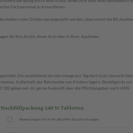
essionelle Beratung durch eine Ärztin, einen Arzt oder eine Apothekerin
sches Fachpersonal zu konsultieren.
n Herstellern oder Dritten bereitgestellt werden, übernimmt die BS-Apot
en Sie Ihre Ärztin, Ihren Arzt oder in Ihrer Apotheke.
gsmittel. Die empfohlene Verzehrmenge pro Tag darf nicht überschritten
weise. Außerhalb der Reichweite von Kindern lagern. Benötigst du vor 
00 geben wir dir gerne Auskunft über die Pflichtangaben nach LMIV.
 Nachfüllpackung 240 St Tabletten
Bewertungen nur in der aktuellen Sprache anzeigen.