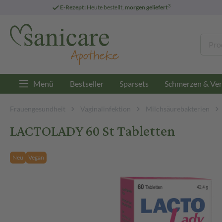
3
E-Rezept:
Heute bestellt,
morgen geliefert
Menü
Bestseller
Sparsets
Schmerzen & Ver
Frauengesundheit
Vaginalinfektion
Milchsäurebakterien
LACTOLADY 60 St Tabletten
Neu
Vegan