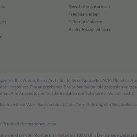
nto
Newsletter anfordern
Freunde werben
gen
E-Rezept einlösen
Papier Rezept einlösen
g
gen Sie Ihre Ärztin, Ihren Arzt oder in Ihrer Apotheke. AVP: Üblicher A
s Herstellers. Die angegebenen Preise beinhalten die gesetzlich vorgesc
alten. Alle Angebote und Gratis-Beigaben nur solange der Vorrat reicht.
dukte in deinem Warenkorb beinhaltet die Durchführung von Wechselwir
nd Produktinformationen lesen.
 uns werktags von Montag bis Freitag bis 18:00 Uhr. Der genaue Lieferze