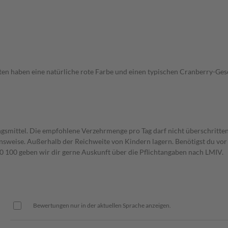
bletten haben eine natürliche rote Farbe und einen typischen Cranberry
gsmittel. Die empfohlene Verzehrmenge pro Tag darf nicht überschritten
weise. Außerhalb der Reichweite von Kindern lagern. Benötigst du vor 
00 geben wir dir gerne Auskunft über die Pflichtangaben nach LMIV.
Bewertungen nur in der aktuellen Sprache anzeigen.