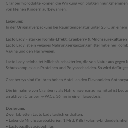
Cranberryprodukte können die Wirkung von blutgerinnungshemmenden
von kleinen Kindern aufbewahren.
Lagerung:
In der Originalverpackung bei Raumtemperatur unter 25°C an einem 
Lacto Lady – starker Kombi-Effekt: Cranberry & Milchsäurekulturen 
Lacto Lady ist ein veganes Nahrungsergänzungsmittel mit einer Kom
Vagina und den Harnwegen.
Lacto Lady beinhaltet Milchsäurebakterien, die von Natur aus gegen 
Schutzkomplex aus Proteinen und Polysacchariden. So wird dafür ges
Cranberrys sind für ihren hohen Anteil an den Flavonoiden Anthocya
Die Einnahme von Cranberry als Nahrungsergänzungsmittel ist bequeme
an aktiven Cranberry-PACs, 36 mg in einer Tagesdosis.
Dosierung:
Zwei Tabletten Lacto Lady täglich enthalten:
• Lebende Milchsäurebakterien, 1 Mrd. KBE (kolonie-bildende Einhei
• Lactobacillus acidophilus