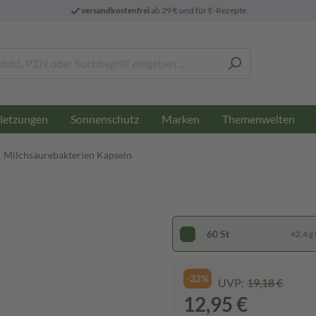
versandkostenfrei
ab 29 € und für E-Rezepte
letzungen
Sonnenschutz
Marken
Themenwelten
Milchsäurebakterien Kapseln
60 St
42,4 g 
-32%
UVP:
19,18 €
12,95 €