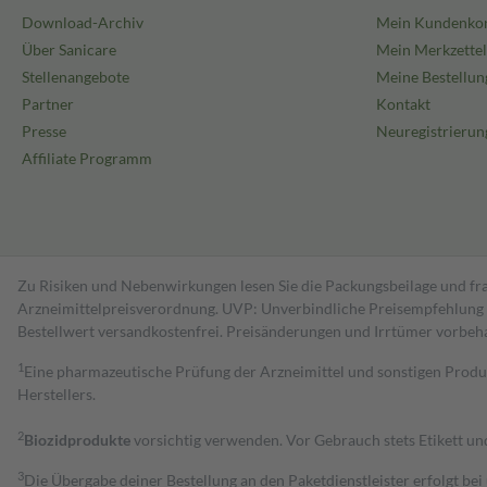
Download-Archiv
Mein Kundenko
Über Sanicare
Mein Merkzettel
Stellenangebote
Meine Bestellun
Partner
Kontakt
Presse
Neuregistrierun
Affiliate Programm
Zu Risiken und Nebenwirkungen lesen Sie die Packungsbeilage und fra
Arzneimittelpreisverordnung. UVP: Unverbindliche Preisempfehlung de
Bestell­wert versand­kosten­frei. Preisänderungen und Irrtümer vorbeh
1
Eine pharmazeutische Prüfung der Arzneimittel und sonstigen Pro
Herstellers.
2
Biozidprodukte
vorsichtig verwenden. Vor Gebrauch stets Etikett u
3
Die Übergabe deiner Bestellung an den Paketdienstleister erfolgt bei