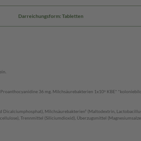
Darreichungsform: Tabletten
ein.
n Proanthocyanidine 36 mg. Milchsäurebakterien 1x10⁹ KBE* *koloniebil
d Dicalciumphosphat), Milchsäurebakterien¹ (Maltodextrin, Lactobacillus 
llulose), Trennmittel (Siliciumdioxid), Überzugsmittel (Magnesiumsalze 