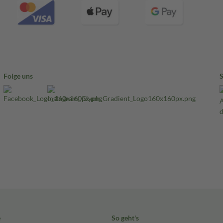
Folge uns
e
So geht's