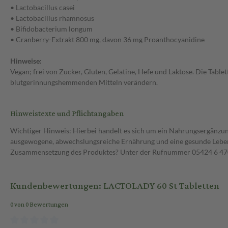
• Lactobacillus casei
• Lactobacillus rhamnosus
• Bifidobacterium longum
• Cranberry-Extrakt 800 mg, davon 36 mg Proanthocyanidine
Hinweise:
Vegan; frei von Zucker, Gluten, Gelatine, Hefe und Laktose. Die Ta
blutgerinnungshemmenden Mitteln verändern.
Hinweistexte und Pflichtangaben
Wichtiger Hinweis: Hierbei handelt es sich um ein Nahrungsergänzun
ausgewogene, abwechslungsreiche Ernährung und eine gesunde Lebens
Zusammensetzung des Produktes? Unter der Rufnummer 05424 6 470 1
Kundenbewertungen: LACTOLADY 60 St Tabletten
0 von 0 Bewertungen