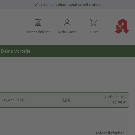
persönliche
pharmazeutische Beratung
Rezept einlösen
Mein Konto
0,00 €
Deine Vorteile
UVP:
19,18 €
-32%
(305,42 € / 1 kg)
12,95 €
sofort lieferbar