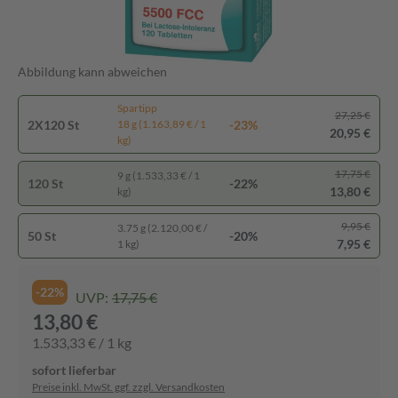
Abbildung kann abweichen
Spartipp
27,25 €
2X120 St
-23%
18 g (1.163,89 € / 1
20,95 €
kg)
17,75 €
9 g (1.533,33 € / 1
120 St
-22%
13,80 €
kg)
9,95 €
3.75 g (2.120,00 € /
50 St
-20%
7,95 €
1 kg)
-22%
UVP:
17,75 €
13,80 €
1.533,33 € / 1 kg
sofort lieferbar
Preise inkl. MwSt. ggf. zzgl. Versandkosten