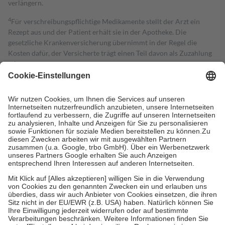
verlängern.
4
Für verschreibungspflichtige Medikamente stellt der Arzt ein
Rezept aus und der Patient erhält sie in der Apotheke. Die
gesetzliche Krankenversicherung übernimmt in der Regel die
Kosten dafür, der Versicherte trägt einen Teil davon als Zuzahlung
mit.
Grundsätzlich leisten Mitglieder Zuzahlungen in Höhe von zehn
Prozent des Abgabepreises,
mindestens
jedoch
fünf Euro
und
höchstens zehn Euro.
Es sind jedoch nie mehr als die tatsächlichen
Kosten der Leistung zu entrichten.
Diese Regeln gelten grundsätzlich auch für Online-Apotheken.
Bei Heilmitteln und häuslicher Krankenpflege beträgt die
Zuzahlung zehn Prozent der Kosten sowie zehn Euro je
Verordnung.
Um das Engagement der Versicherten für ihre eigene Gesundheit zu
stärken und die besondere Stellung der Familie zu unterstützen,
fallen
keine Zuzahlungen
an bei:
• Kindern und Jugendlichen bis zum vollendeten 18. Lebensjahr
mit Ausnahme der Fahrkosten
• Untersuchungen zur Vorsorge und Früherkennung, die von der
GKV getragen werden