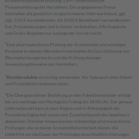
Arzneimittelpreisverordnung. UVP: Unverbindliche
Preisempfehlung des Herstellers. Die angegebenen Preise
beinhalten die gesetzlich vorgeschriebene Mehrwertsteuer, ggf.
zzgl. 3,95 € Versandkosten. Ab 29,00 € Bestell­wert versand­kosten­
frei. Preisänderungen und Irrtümer vorbehalten. Alle Angebote
und Gratis-Beigaben nur solange der Vorrat reicht.
1
Eine pharmazeutische Prüfung der Arzneimittel und sonstigen
Produkte in deinem Warenkorb beinhaltet die Durchführung von
Wechselwirkungschecks und die Prüfung etwaiger
Anwendungshinweise des Herstellers.
2
Biozidprodukte
vorsichtig verwenden. Vor Gebrauch stets Etikett
und Produktinformationen lesen.
3
Die Übergabe deiner Bestellung an den Paketdienstleister erfolgt
bei uns werktags von Montag bis Freitag bis 18:00 Uhr. Der genaue
Lieferzeitpunkt kann je nach Region und in Abhängigkeit der
Produktverfügbarkeit sowie vom Zustellzeitpunkt des Spediteurs
abweichen. Darüber hinaus können notwendige pharmazeutische
Prüfungen, die zu deiner Arzneimittelsicherheit dienen, die
Lieferfrist um die Dauer der Prüfungen einschließlich Klärungen