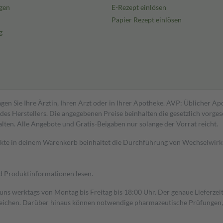
gen
E-Rezept einlösen
Papier Rezept einlösen
g
gen Sie Ihre Ärztin, Ihren Arzt oder in Ihrer Apotheke. AVP: Üblicher A
s Herstellers. Die angegebenen Preise beinhalten die gesetzlich vorgesc
alten. Alle Angebote und Gratis-Beigaben nur solange der Vorrat reicht.
dukte in deinem Warenkorb beinhaltet die Durchführung von Wechselwir
nd Produktinformationen lesen.
 uns werktags von Montag bis Freitag bis 18:00 Uhr. Der genaue Lieferze
ichen. Darüber hinaus können notwendige pharmazeutische Prüfungen, die