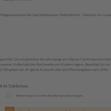
l: Magnesiumsalze der Speisefettsäuren; Maltodextrin. *Gelatine nur in de
gsmittel. Die empfohlene Verzehrmenge pro Tag darf nicht überschritten
weise. Außerhalb der Reichweite von Kindern lagern. Benötigst du vor 
00 geben wir dir gerne Auskunft über die Pflichtangaben nach LMIV.
 St Tabletten
Bewertungen nur in der aktuellen Sprache anzeigen.