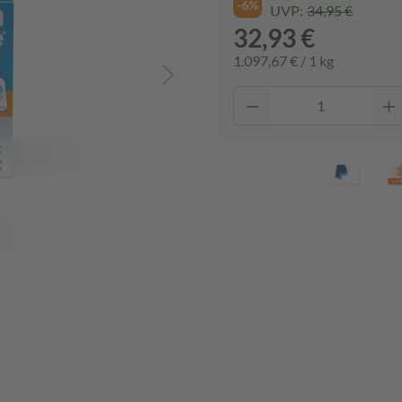
-6%
UVP:
34,95 €
32,93 €
1.097,67 € / 1 kg