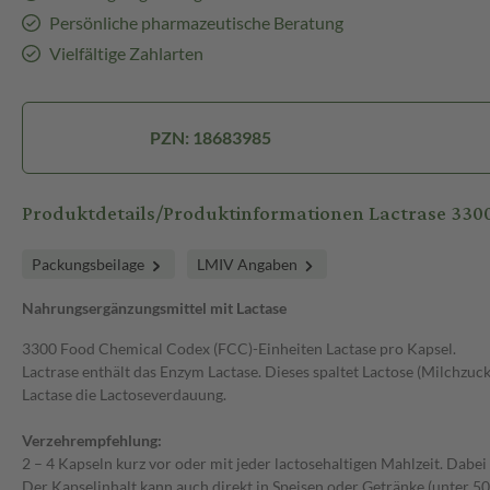
Persönliche pharmazeutische Beratung
Vielfältige Zahlarten
PZN: 18683985
Produktdetails/Produktinformationen Lactrase 330
Packungsbeilage
LMIV Angaben
Nahrungsergänzungsmittel mit Lactase
3300 Food Chemical Codex (FCC)-Einheiten Lactase pro Kapsel.
Lactrase enthält das Enzym Lactase. Dieses spaltet Lactose (Milchzu
Lactase die Lactoseverdauung.
Verzehrempfehlung:
2 – 4 Kapseln kurz vor oder mit jeder lactosehaltigen Mahlzeit. Dabe
Der Kapselinhalt kann auch direkt in Speisen oder Getränke (unter 5