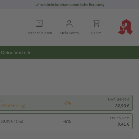
persönliche
pharmazeutische Beratung
Rezept einlösen
Mein Konto
0,00 €
Deine Vorteile
UVP:
34,95 €
pp
-6%
32,93 €
.097,67 € / 1 kg)
UVP:
9,95 €
-5%
568,33 € / 1 kg)
9,41 €