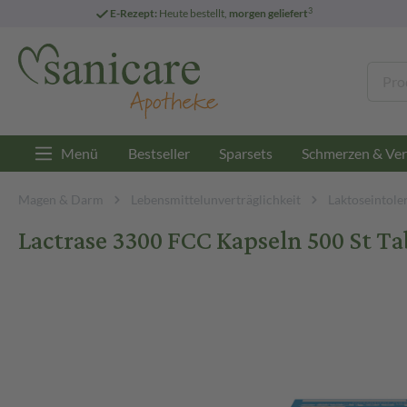
3
E-Rezept:
Heute bestellt,
morgen geliefert
Menü
Bestseller
Sparsets
Schmerzen & Ver
Magen & Darm
Lebensmittelunverträglichkeit
Laktoseintole
Lactrase 3300 FCC Kapseln 500 St Ta