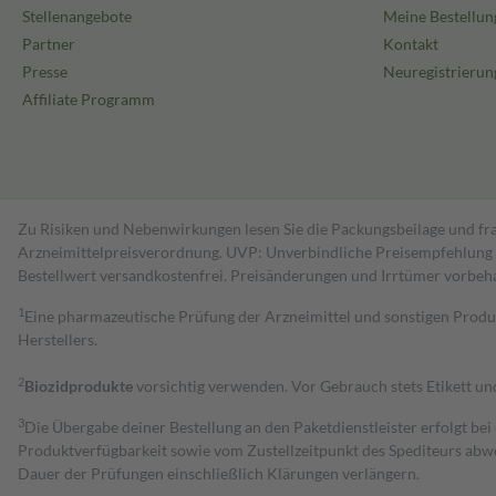
Stellenangebote
Meine Bestellun
Partner
Kontakt
Presse
Neuregistrierun
Affiliate Programm
Zu Risiken und Nebenwirkungen lesen Sie die Packungsbeilage und fra
Arzneimittelpreisverordnung. UVP: Unverbindliche Preisempfehlung de
Bestell­wert versand­kosten­frei. Preisänderungen und Irrtümer vorbeh
1
Eine pharmazeutische Prüfung der Arzneimittel und sonstigen Pro
Herstellers.
2
Biozidprodukte
vorsichtig verwenden. Vor Gebrauch stets Etikett u
3
Die Übergabe deiner Bestellung an den Paketdienstleister erfolgt bei
Produktverfügbarkeit sowie vom Zustellzeitpunkt des Spediteurs abwe
Dauer der Prüfungen einschließlich Klärungen verlängern.