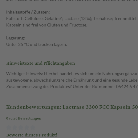
Inhaltsstoffe / Zutaten:
Füllstoff: Cellulose; Gelatine*; Lactase (13 %); Trehalose; Trennmitte
Kapseln sind frei von Gluten und Fructose.
Lagerung:
Unter 25 °C und trocken lagern.
Hinweistexte und Pflichtangaben
Wichtiger Hinweis: Hierbei handelt es sich um ein Nahrungsergänzun
ausgewogene, abwechslungsreiche Ernährung und eine gesunde Lebens
Zusammensetzung des Produktes? Unter der Rufnummer 05424 6 470 1
Kundenbewertungen: Lactrase 3300 FCC Kapseln 500
0 von 0 Bewertungen
Bewerte dieses Produkt!