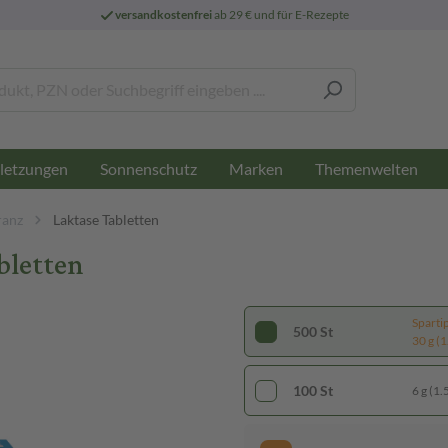
versandkostenfrei
ab 29 € und für E-Rezepte
letzungen
Sonnenschutz
Marken
Themenwelten
ranz
Laktase Tabletten
bletten
Sparti
500 St
30 g (1
100 St
6 g (1.