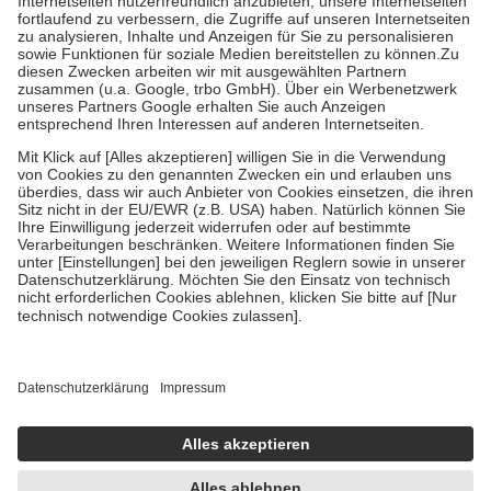
Diese Regeln gelten grundsätzlich auch für Online-Apotheken.
Bei Heilmitteln und häuslicher Krankenpflege beträgt die
Zuzahlung zehn Prozent der Kosten sowie zehn Euro je
Verordnung.
Um das Engagement der Versicherten für ihre eigene Gesundheit zu
stärken und die besondere Stellung der Familie zu unterstützen,
fallen
keine Zuzahlungen
an bei:
• Kindern und Jugendlichen bis zum vollendeten 18. Lebensjahr
mit Ausnahme der Fahrkosten
• Untersuchungen zur Vorsorge und Früherkennung, die von der
GKV getragen werden
• empfohlenen Schutzimpfungen
• Harn- und Blutteststreifen
Wir nutzen Trusted Shops als unabhängigen Dienstleister für die
Einholung von Bewertungen. Trusted Shops hat Maßnahmen
getroffen, um sicherzustellen, dass es sich um echte Bewertungen
handelt. Mehr Informationen findest du hier:
https://help.etrusted.com/hc/de/articles/4419944605341
Einige Bilder und Inhalte wurden unter Zuhilfenahme künstlicher