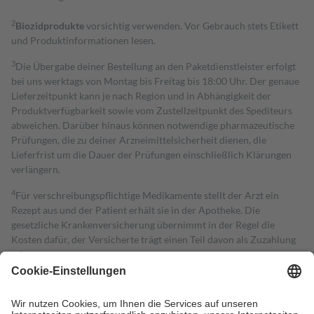
2
Biozidprodukte
vorsichtig verwenden. Vor Gebrauch stets Etikett
und Produktinformationen lesen.
3
Die Übergabe deiner Bestellung an den Paketdienstleister erfolgt
bei uns werktags von Montag bis Freitag bis 18:00 Uhr. Der genaue
Lieferzeitpunkt kann je nach Region und in Abhängigkeit der
Produktverfügbarkeit sowie vom Zustellzeitpunkt des Spediteurs
abweichen. Darüber hinaus können notwendige pharmazeutische
Prüfungen, die zu deiner Arzneimittelsicherheit dienen, die
Lieferfrist um die Dauer der Prüfungen einschließlich Klärungen
verlängern.
4
Für verschreibungspflichtige Medikamente stellt der Arzt ein
Rezept aus und der Patient erhält sie in der Apotheke. Die
gesetzliche Krankenversicherung übernimmt in der Regel die
Kosten dafür, der Versicherte trägt einen Teil davon als Zuzahlung
mit.
Grundsätzlich leisten Mitglieder Zuzahlungen in Höhe von zehn
Prozent des Abgabepreises,
mindestens
jedoch
fünf Euro
und
höchstens zehn Euro.
Es sind jedoch nie mehr als die tatsächlichen
Kosten der Leistung zu entrichten.