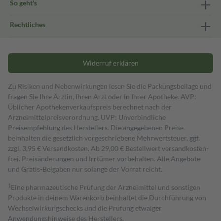
So geht's
Rechtliches
Widerruf erklären
Zu Risiken und Nebenwirkungen lesen Sie die Packungsbeilage und
fragen Sie Ihre Ärztin, Ihren Arzt oder in Ihrer Apotheke. AVP:
Üblicher Apothekenverkaufspreis berechnet nach der
Arzneimittelpreisverordnung. UVP: Unverbindliche
Preisempfehlung des Herstellers. Die angegebenen Preise
beinhalten die gesetzlich vorgeschriebene Mehrwertsteuer, ggf.
zzgl. 3,95 € Versandkosten. Ab 29,00 € Bestell­wert versand­kosten­
frei. Preisänderungen und Irrtümer vorbehalten. Alle Angebote
und Gratis-Beigaben nur solange der Vorrat reicht.
1
Eine pharmazeutische Prüfung der Arzneimittel und sonstigen
Produkte in deinem Warenkorb beinhaltet die Durchführung von
Wechselwirkungschecks und die Prüfung etwaiger
Anwendungshinweise des Herstellers.