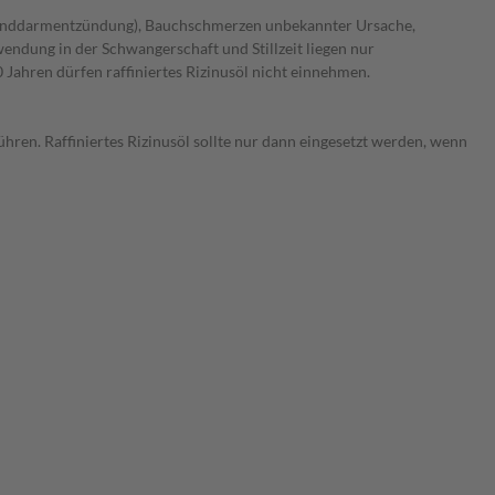
r Blinddarmentzündung), Bauchschmerzen unbekannter Ursache,
dung in der Schwangerschaft und Stillzeit liegen nur
 Jahren dürfen raffiniertes Rizinusöl nicht einnehmen.
en. Raffiniertes Rizinusöl sollte nur dann eingesetzt werden, wenn