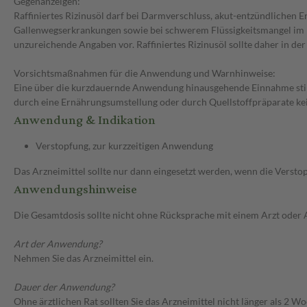
Gegenanzeigen:
Raffiniertes Rizinusöl darf bei Darmverschluss, akut-entzündlichen
Gallenwegserkrankungen sowie bei schwerem Flüssigkeitsmangel im K
unzureichende Angaben vor. Raffiniertes Rizinusöl sollte daher in de
Vorsichtsmaßnahmen für die Anwendung und Warnhinweise:
Eine über die kurzdauernde Anwendung hinausgehende Einnahme stimul
durch eine Ernährungsumstellung oder durch Quellstoffpräparate kein
Anwendung & Indikation
Verstopfung, zur kurzzeitigen Anwendung
Das Arzneimittel sollte nur dann eingesetzt werden, wenn die Versto
Anwendungshinweise
Die Gesamtdosis sollte nicht ohne Rücksprache mit einem Arzt oder
Art der Anwendung?
Nehmen Sie das Arzneimittel ein.
Dauer der Anwendung?
Ohne ärztlichen Rat sollten Sie das Arzneimittel nicht länger als 2 