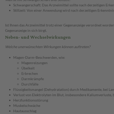
Schwangerschaft: Das Arzneimittel sollte nach derzeitigen Erk
Stillzeit: Von einer Anwendung wird nach derzeitigen Erkenntniss
Ist Ihnen das Arzneimittel trotz einer Gegenanzeige verordnet worden
Gegenanzeige in sich birgt.
Neben- und Wechselwirkungen
Welche unerwünschten Wirkungen können auftreten?
Magen-Darm-Beschwerden, wie:
Magenreizungen
Übelkeit
Erbrechen
Darmkrämpfe
Durchfälle
Flüssigkeitsmangel (Dehydratation) durch Medikamente, bei L
Verlust von Elektrolyten im Blut, insbesondere Kaliumverluste,
Herzfunktionsstörung
Muskelschwäche
Hautausschlag