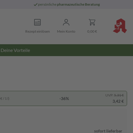
persönliche
pharmazeutische Beratung
Rezept einlösen
Mein Konto
0,00 €
Deine Vorteile
UVP:
5,31 €
-36%
 / 1 l)
3,42 €
sofort lieferbar