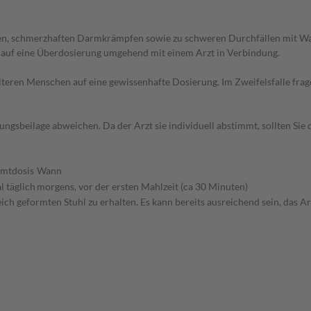
hen, schmerzhaften Darmkrämpfen sowie zu schweren Durchfällen mit Wa
 auf eine Überdosierung umgehend mit einem Arzt in Verbindung.
d älteren Menschen auf eine gewissenhafte Dosierung. Im Zweifelsfalle f
gsbeilage abweichen. Da der Arzt sie individuell abstimmt, sollten Si
mtdosis
Wann
l täglich
morgens, vor der ersten Mahlzeit (ca 30 Minuten)
weich geformten Stuhl zu erhalten. Es kann bereits ausreichend sein, da