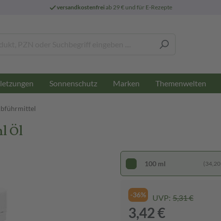
versandkostenfrei
ab 29 € und für E-Rezepte
letzungen
Sonnenschutz
Marken
Themenwelten
Abführmittel
l Öl
100 ml
(34,20 €
-36%
UVP:
5,31 €
3,42 €