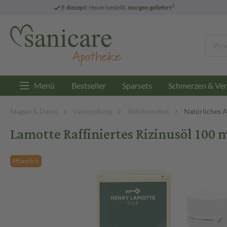
3
E-Rezept:
Heute bestellt,
morgen geliefert
Menü
Bestseller
Sparsets
Schmerzen & Ver
Magen & Darm
Verstopfung
Abführmittel
Natürliches 
Lamotte Raffiniertes Rizinusöl 100 m
Pflanzlich