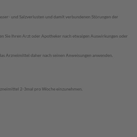
sser- und Salzverlusten und damit verbundenen Störungen der
ragen Sie Ihren Arzt oder Apotheker nach etwaigen Auswirkungen oder
e das Arzneimittel daher nach seinen Anweisungen anwenden.
s Arzneimittel 2-3mal pro Woche einzunehmen.