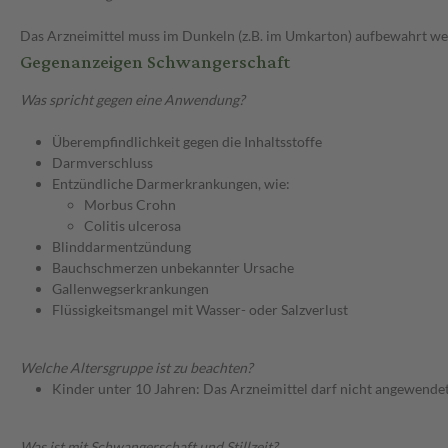
Das Arzneimittel muss im Dunkeln (z.B. im Umkarton) aufbewahrt we
Gegenanzeigen Schwangerschaft
Was spricht gegen eine Anwendung?
Überempfindlichkeit gegen die Inhaltsstoffe
Darmverschluss
Entzündliche Darmerkrankungen, wie:
Morbus Crohn
Colitis ulcerosa
Blinddarmentzündung
Bauchschmerzen unbekannter Ursache
Gallenwegserkrankungen
Flüssigkeitsmangel mit Wasser- oder Salzverlust
Welche Altersgruppe ist zu beachten?
Kinder unter 10 Jahren: Das Arzneimittel darf nicht angewende
Was ist mit Schwangerschaft und Stillzeit?