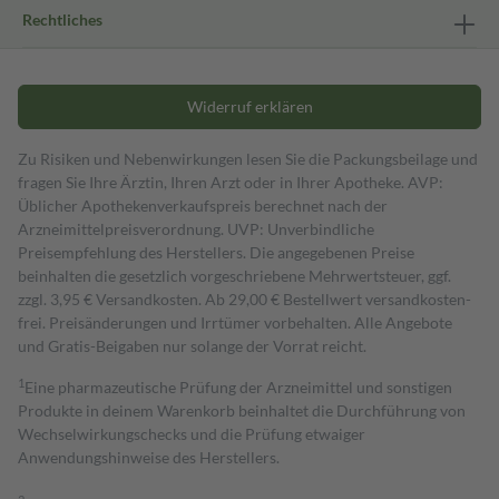
Rechtliches
Widerruf erklären
Zu Risiken und Nebenwirkungen lesen Sie die Packungsbeilage und
fragen Sie Ihre Ärztin, Ihren Arzt oder in Ihrer Apotheke. AVP:
Üblicher Apothekenverkaufspreis berechnet nach der
Arzneimittelpreisverordnung. UVP: Unverbindliche
Preisempfehlung des Herstellers. Die angegebenen Preise
beinhalten die gesetzlich vorgeschriebene Mehrwertsteuer, ggf.
zzgl. 3,95 € Versandkosten. Ab 29,00 € Bestell­wert versand­kosten­
frei. Preisänderungen und Irrtümer vorbehalten. Alle Angebote
und Gratis-Beigaben nur solange der Vorrat reicht.
1
Eine pharmazeutische Prüfung der Arzneimittel und sonstigen
Produkte in deinem Warenkorb beinhaltet die Durchführung von
Wechselwirkungschecks und die Prüfung etwaiger
Anwendungshinweise des Herstellers.