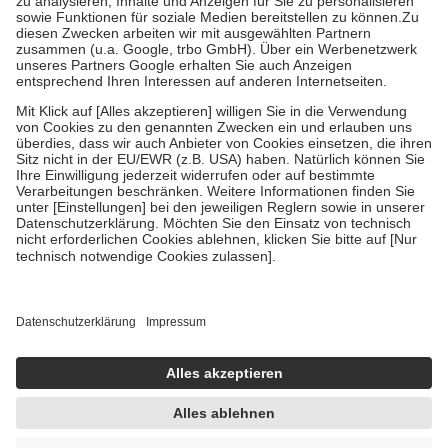
Bei Heilmitteln und häuslicher Krankenpflege beträgt die
Zuzahlung zehn Prozent der Kosten sowie zehn Euro je
Verordnung.
Um das Engagement der Versicherten für ihre eigene Gesundheit zu
stärken und die besondere Stellung der Familie zu unterstützen,
fallen
keine Zuzahlungen
an bei:
• Kindern und Jugendlichen bis zum vollendeten 18. Lebensjahr
mit Ausnahme der Fahrkosten
• Untersuchungen zur Vorsorge und Früherkennung, die von der
GKV getragen werden
• empfohlenen Schutzimpfungen
• Harn- und Blutteststreifen
Wir nutzen Trusted Shops als unabhängigen Dienstleister für die
Einholung von Bewertungen. Trusted Shops hat Maßnahmen
getroffen, um sicherzustellen, dass es sich um echte Bewertungen
handelt. Mehr Informationen findest du hier:
https://help.etrusted.com/hc/de/articles/4419944605341
Einige Bilder und Inhalte wurden unter Zuhilfenahme künstlicher
Intelligenz erstellt.