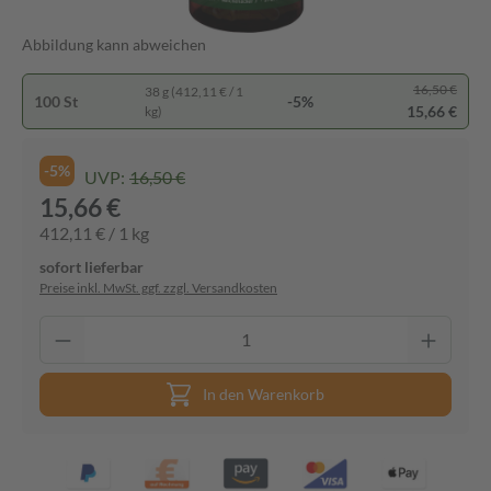
Abbildung kann abweichen
16,50 €
38 g (412,11 € / 1
100 St
-5%
15,66 €
kg)
-5%
UVP:
16,50 €
15,66 €
412,11 € / 1 kg
sofort lieferbar
Preise inkl. MwSt. ggf. zzgl. Versandkosten
In den Warenkorb