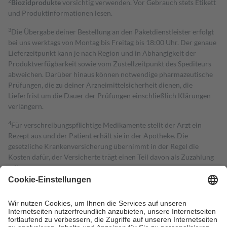
2
Biozidprodukte
vorsichtig verwenden. Vor Gebrauch stets Etikett
und Produktinformationen lesen.
3
Die Übergabe deiner Bestellung an den Paketdienstleister erfolgt
bei uns werktags von Montag bis Freitag bis 18:00 Uhr. Der genaue
Lieferzeitpunkt kann je nach Region und in Abhängigkeit der
Produktverfügbarkeit sowie vom Zustellzeitpunkt des Spediteurs
abweichen. Darüber hinaus können notwendige pharmazeutische
Prüfungen, die zu deiner Arzneimittelsicherheit dienen, die
Lieferfrist um die Dauer der Prüfungen einschließlich Klärungen
verlängern.
4
Für verschreibungspflichtige Medikamente stellt der Arzt ein
Rezept aus und der Patient erhält sie in der Apotheke. Die
gesetzliche Krankenversicherung übernimmt in der Regel die
Kosten dafür, der Versicherte trägt einen Teil davon als Zuzahlung
mit.
Grundsätzlich leisten Mitglieder Zuzahlungen in Höhe von zehn
Prozent des Abgabepreises,
mindestens
jedoch
fünf Euro
und
höchstens zehn Euro.
Es sind jedoch nie mehr als die tatsächlichen
Kosten der Leistung zu entrichten.
Diese Regeln gelten grundsätzlich auch für Online-Apotheken.