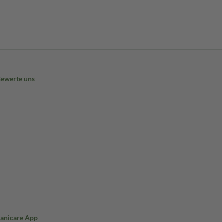
Bewerte uns
Sanicare App