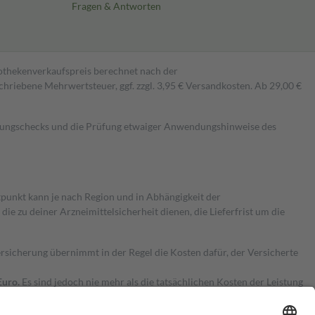
Fragen & Antworten
pothekenverkaufspreis berechnet nach der
hriebene Mehrwertsteuer, ggf. zzgl. 3,95 € Versandkosten. Ab 29,00 €
kungschecks und die Prüfung etwaiger Anwendungshinweise des
itpunkt kann je nach Region und in Abhängigkeit der
 zu deiner Arzneimittelsicherheit dienen, die Lieferfrist um die
ersicherung übernimmt in der Regel die Kosten dafür, der Versicherte
Euro.
Es sind jedoch nie mehr als die tatsächlichen Kosten der Leistung