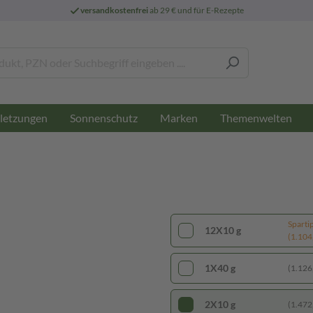
versandkostenfrei
ab 29 € und für E-Rezepte
letzungen
Sonnenschutz
Marken
Themenwelten
Sparti
12X10 g
(1.104,
1X40 g
(1.126,
2X10 g
(1.472,