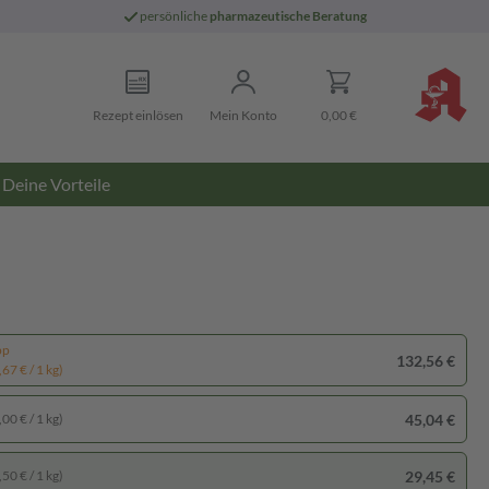
persönliche
pharmazeutische Beratung
Rezept einlösen
Mein Konto
0,00 €
Deine Vorteile
pp
132,56 €
67 € / 1 kg)
45,04 €
00 € / 1 kg)
29,45 €
50 € / 1 kg)