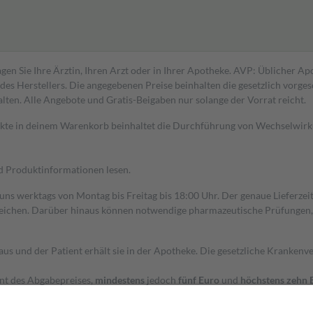
gen Sie Ihre Ärztin, Ihren Arzt oder in Ihrer Apotheke. AVP: Üblicher A
s Herstellers. Die angegebenen Preise beinhalten die gesetzlich vorgesc
alten. Alle Angebote und Gratis-Beigaben nur solange der Vorrat reicht.
dukte in deinem Warenkorb beinhaltet die Durchführung von Wechselwir
nd Produktinformationen lesen.
 uns werktags von Montag bis Freitag bis 18:00 Uhr. Der genaue Lieferze
ichen. Darüber hinaus können notwendige pharmazeutische Prüfungen, die
aus und der Patient erhält sie in der Apotheke. Die gesetzliche Krankenv
ent des Abgabepreises,
mindestens
jedoch
fünf Euro
und
höchstens zehn 