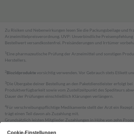
Zu Risiken und Nebenwirkungen lesen Sie die Packungsbeilage und fra
Arzneimittelpreisverordnung. UVP: Unverbindliche Preisempfehlung de
Bestell­wert versand­kosten­frei. Preisänderungen und Irrtümer vorbeh
1
Eine pharmazeutische Prüfung der Arzneimittel und sonstigen Pro
Herstellers.
2
Biozidprodukte
vorsichtig verwenden. Vor Gebrauch stets Etikett u
3
Die Übergabe deiner Bestellung an den Paketdienstleister erfolgt bei
Produktverfügbarkeit sowie vom Zustellzeitpunkt des Spediteurs abwe
Dauer der Prüfungen einschließlich Klärungen verlängern.
4
Für verschreibungspflichtige Medikamente stellt der Arzt ein Rezept 
trägt einen Teil davon als Zuzahlung mit.
Grundsätzlich leisten Mitglieder Zuzahlungen in Höhe von zehn Proz
zu entrichten.
Diese Regeln gelten grundsätzlich auch für Online-Apotheken.