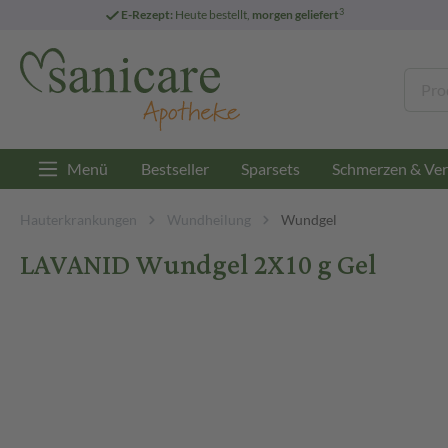
3
E-Rezept:
Heute bestellt,
morgen geliefert
Menü
Bestseller
Sparsets
Schmerzen & Ver
Hauterkrankungen
Wundheilung
Wundgel
LAVANID Wundgel 2X10 g Gel