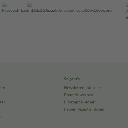
e
So geht's
nto
Newsletter anfordern
Freunde werben
gen
E-Rezept einlösen
Papier Rezept einlösen
g