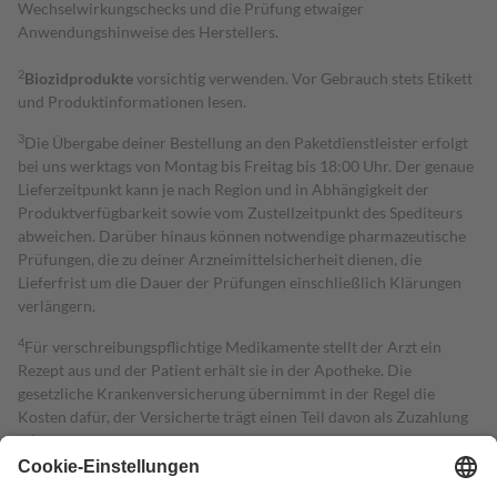
Wechselwirkungschecks und die Prüfung etwaiger
Anwendungshinweise des Herstellers.
2
Biozidprodukte
vorsichtig verwenden. Vor Gebrauch stets Etikett
und Produktinformationen lesen.
3
Die Übergabe deiner Bestellung an den Paketdienstleister erfolgt
bei uns werktags von Montag bis Freitag bis 18:00 Uhr. Der genaue
Lieferzeitpunkt kann je nach Region und in Abhängigkeit der
Produktverfügbarkeit sowie vom Zustellzeitpunkt des Spediteurs
abweichen. Darüber hinaus können notwendige pharmazeutische
Prüfungen, die zu deiner Arzneimittelsicherheit dienen, die
Lieferfrist um die Dauer der Prüfungen einschließlich Klärungen
verlängern.
4
Für verschreibungspflichtige Medikamente stellt der Arzt ein
Rezept aus und der Patient erhält sie in der Apotheke. Die
gesetzliche Krankenversicherung übernimmt in der Regel die
Kosten dafür, der Versicherte trägt einen Teil davon als Zuzahlung
mit.
Grundsätzlich leisten Mitglieder Zuzahlungen in Höhe von zehn
Prozent des Abgabepreises,
mindestens
jedoch
fünf Euro
und