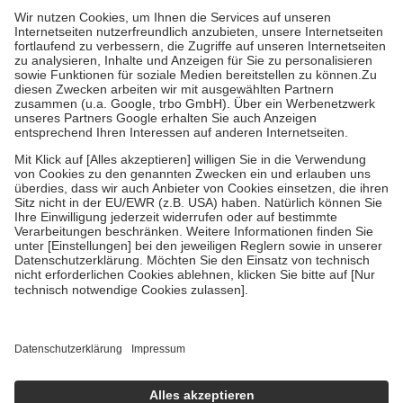
höchstens zehn Euro.
Es sind jedoch nie mehr als die tatsächlichen
Kosten der Leistung zu entrichten.
Diese Regeln gelten grundsätzlich auch für Online-Apotheken.
Bei Heilmitteln und häuslicher Krankenpflege beträgt die
Zuzahlung zehn Prozent der Kosten sowie zehn Euro je
Verordnung.
Um das Engagement der Versicherten für ihre eigene Gesundheit zu
stärken und die besondere Stellung der Familie zu unterstützen,
fallen
keine Zuzahlungen
an bei:
• Kindern und Jugendlichen bis zum vollendeten 18. Lebensjahr
mit Ausnahme der Fahrkosten
• Untersuchungen zur Vorsorge und Früherkennung, die von der
GKV getragen werden
• empfohlenen Schutzimpfungen
• Harn- und Blutteststreifen
Wir nutzen Trusted Shops als unabhängigen Dienstleister für die
Einholung von Bewertungen. Trusted Shops hat Maßnahmen
getroffen, um sicherzustellen, dass es sich um echte Bewertungen
handelt. Mehr Informationen findest du hier:
https://help.etrusted.com/hc/de/articles/4419944605341