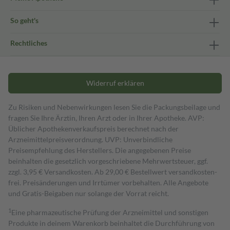
So geht's
Rechtliches
Widerruf erklären
Zu Risiken und Nebenwirkungen lesen Sie die Packungsbeilage und
fragen Sie Ihre Ärztin, Ihren Arzt oder in Ihrer Apotheke. AVP:
Üblicher Apothekenverkaufspreis berechnet nach der
Arzneimittelpreisverordnung. UVP: Unverbindliche
Preisempfehlung des Herstellers. Die angegebenen Preise
beinhalten die gesetzlich vorgeschriebene Mehrwertsteuer, ggf.
zzgl. 3,95 € Versandkosten. Ab 29,00 € Bestell­wert versand­kosten­
frei. Preisänderungen und Irrtümer vorbehalten. Alle Angebote
und Gratis-Beigaben nur solange der Vorrat reicht.
1
Eine pharmazeutische Prüfung der Arzneimittel und sonstigen
Produkte in deinem Warenkorb beinhaltet die Durchführung von