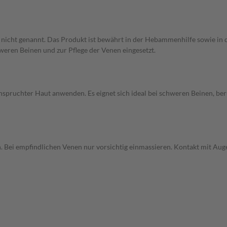
icht genannt. Das Produkt ist bewährt in der Hebammenhilfe sowie in d
weren Beinen und zur Pflege der Venen eingesetzt.
anspruchter Haut anwenden. Es eignet sich ideal bei schweren Beinen, b
 Bei empfindlichen Venen nur vorsichtig einmassieren. Kontakt mit Au