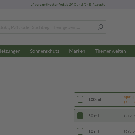
versandkostenfrei
ab 29 € und für E-Rezepte
letzungen
Sonnenschutz
Marken
Themenwelten
Sparti
100 ml
(155,00
50 ml
(219,00
10 ml
(695,00