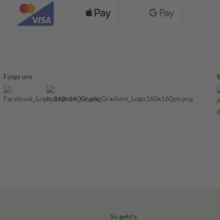
Folge uns
e
So geht's