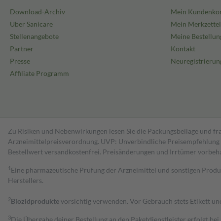
Download-Archiv
Mein Kundenko
Über Sanicare
Mein Merkzettel
Stellenangebote
Meine Bestellun
Partner
Kontakt
Presse
Neuregistrierun
Affiliate Programm
Zu Risiken und Nebenwirkungen lesen Sie die Packungsbeilage und fra
Arzneimittelpreisverordnung. UVP: Unverbindliche Preisempfehlung de
Bestell­wert versand­kosten­frei. Preisänderungen und Irrtümer vorbeh
1
Eine pharmazeutische Prüfung der Arzneimittel und sonstigen Pro
Herstellers.
2
Biozidprodukte
vorsichtig verwenden. Vor Gebrauch stets Etikett u
3
Die Übergabe deiner Bestellung an den Paketdienstleister erfolgt bei