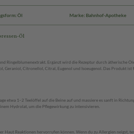
gsform: Öl
Marke: Bahnhof-Apotheke
pressen-Öl
nd Ringelblumenextrakt. Ergänzt wird die Rezeptur durch ätherische Öl
l, Geraniol, Citronellol, Citral, Eugenol und Isoeugenol. Das Produkt ist
rage etwa 1–2 Teelöffel auf die Beine auf und massiere es sanft in Rich
einem Hydrolat, um die Pflegewirkung zu intensivieren.
her Haut Reaktionen hervorrufen können. Wenn du zu Allergien neigst, tes