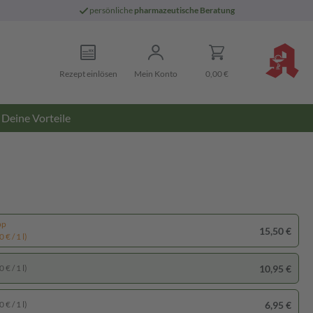
persönliche
pharmazeutische Beratung
Rezept einlösen
Mein Konto
0,00 €
Deine Vorteile
pp
15,50 €
 € / 1 l)
10,95 €
 € / 1 l)
6,95 €
 € / 1 l)