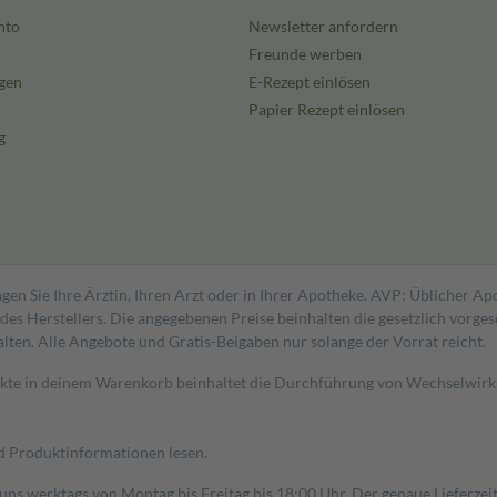
nto
Newsletter anfordern
Freunde werben
gen
E-Rezept einlösen
Papier Rezept einlösen
g
gen Sie Ihre Ärztin, Ihren Arzt oder in Ihrer Apotheke. AVP: Üblicher A
s Herstellers. Die angegebenen Preise beinhalten die gesetzlich vorgesc
alten. Alle Angebote und Gratis-Beigaben nur solange der Vorrat reicht.
dukte in deinem Warenkorb beinhaltet die Durchführung von Wechselwir
nd Produktinformationen lesen.
 uns werktags von Montag bis Freitag bis 18:00 Uhr. Der genaue Lieferze