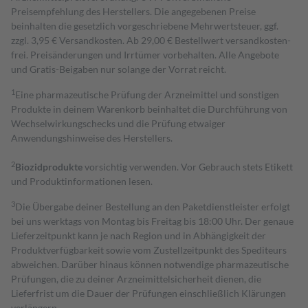
Preisempfehlung des Herstellers. Die angegebenen Preise
beinhalten die gesetzlich vorgeschriebene Mehrwertsteuer, ggf.
zzgl. 3,95 € Versandkosten. Ab 29,00 € Bestell­wert versand­kosten­
frei. Preisänderungen und Irrtümer vorbehalten. Alle Angebote
und Gratis-Beigaben nur solange der Vorrat reicht.
1
Eine pharmazeutische Prüfung der Arzneimittel und sonstigen
Produkte in deinem Warenkorb beinhaltet die Durchführung von
Wechselwirkungschecks und die Prüfung etwaiger
Anwendungshinweise des Herstellers.
2
Biozidprodukte
vorsichtig verwenden. Vor Gebrauch stets Etikett
und Produktinformationen lesen.
3
Die Übergabe deiner Bestellung an den Paketdienstleister erfolgt
bei uns werktags von Montag bis Freitag bis 18:00 Uhr. Der genaue
Lieferzeitpunkt kann je nach Region und in Abhängigkeit der
Produktverfügbarkeit sowie vom Zustellzeitpunkt des Spediteurs
abweichen. Darüber hinaus können notwendige pharmazeutische
Prüfungen, die zu deiner Arzneimittelsicherheit dienen, die
Lieferfrist um die Dauer der Prüfungen einschließlich Klärungen
verlängern.