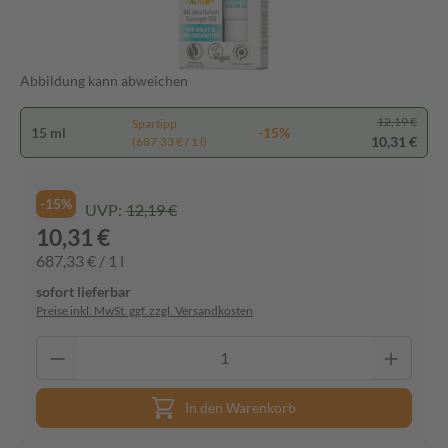
Abbildung kann abweichen
12,19 €
Spartipp
15 ml
-15%
10,31 €
(687,33 € / 1 l)
-15%
UVP:
12,19 €
10,31 €
687,33 € / 1 l
sofort lieferbar
Preise inkl. MwSt. ggf. zzgl. Versandkosten
In den Warenkorb