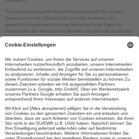
4
Für verschreibungspflichtige Medikamente stellt der Arzt ein
Rezept aus und der Patient erhält sie in der Apotheke. Die
gesetzliche Krankenversicherung übernimmt in der Regel die
Kosten dafür, der Versicherte trägt einen Teil davon als Zuzahlung
mit.
Grundsätzlich leisten Mitglieder Zuzahlungen in Höhe von zehn
Prozent des Abgabepreises,
mindestens
jedoch
fünf Euro
und
höchstens zehn Euro.
Es sind jedoch nie mehr als die tatsächlichen
Kosten der Leistung zu entrichten.
Diese Regeln gelten grundsätzlich auch für Online-Apotheken.
Bei Heilmitteln und häuslicher Krankenpflege beträgt die
Zuzahlung zehn Prozent der Kosten sowie zehn Euro je
Verordnung.
Um das Engagement der Versicherten für ihre eigene Gesundheit zu
stärken und die besondere Stellung der Familie zu unterstützen,
fallen
keine Zuzahlungen
an bei:
• Kindern und Jugendlichen bis zum vollendeten 18. Lebensjahr
mit Ausnahme der Fahrkosten
• Untersuchungen zur Vorsorge und Früherkennung, die von der
GKV getragen werden