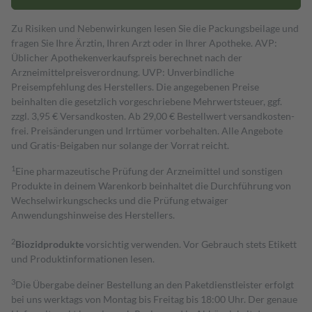
Zu Risiken und Nebenwirkungen lesen Sie die Packungsbeilage und
fragen Sie Ihre Ärztin, Ihren Arzt oder in Ihrer Apotheke. AVP:
Üblicher Apothekenverkaufspreis berechnet nach der
Arzneimittelpreisverordnung. UVP: Unverbindliche
Preisempfehlung des Herstellers. Die angegebenen Preise
beinhalten die gesetzlich vorgeschriebene Mehrwertsteuer, ggf.
zzgl. 3,95 € Versandkosten. Ab 29,00 € Bestell­wert versand­kosten­
frei. Preisänderungen und Irrtümer vorbehalten. Alle Angebote
und Gratis-Beigaben nur solange der Vorrat reicht.
1
Eine pharmazeutische Prüfung der Arzneimittel und sonstigen
Produkte in deinem Warenkorb beinhaltet die Durchführung von
Wechselwirkungschecks und die Prüfung etwaiger
Anwendungshinweise des Herstellers.
2
Biozidprodukte
vorsichtig verwenden. Vor Gebrauch stets Etikett
und Produktinformationen lesen.
3
Die Übergabe deiner Bestellung an den Paketdienstleister erfolgt
bei uns werktags von Montag bis Freitag bis 18:00 Uhr. Der genaue