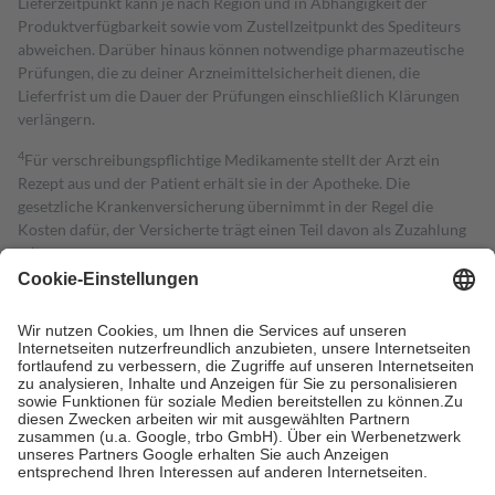
Lieferzeitpunkt kann je nach Region und in Abhängigkeit der
Produktverfügbarkeit sowie vom Zustellzeitpunkt des Spediteurs
abweichen. Darüber hinaus können notwendige pharmazeutische
Prüfungen, die zu deiner Arzneimittelsicherheit dienen, die
Lieferfrist um die Dauer der Prüfungen einschließlich Klärungen
verlängern.
4
Für verschreibungspflichtige Medikamente stellt der Arzt ein
Rezept aus und der Patient erhält sie in der Apotheke. Die
gesetzliche Krankenversicherung übernimmt in der Regel die
Kosten dafür, der Versicherte trägt einen Teil davon als Zuzahlung
mit.
Grundsätzlich leisten Mitglieder Zuzahlungen in Höhe von zehn
Prozent des Abgabepreises,
mindestens
jedoch
fünf Euro
und
höchstens zehn Euro.
Es sind jedoch nie mehr als die tatsächlichen
Kosten der Leistung zu entrichten.
Diese Regeln gelten grundsätzlich auch für Online-Apotheken.
Bei Heilmitteln und häuslicher Krankenpflege beträgt die
Zuzahlung zehn Prozent der Kosten sowie zehn Euro je
Verordnung.
Um das Engagement der Versicherten für ihre eigene Gesundheit zu
stärken und die besondere Stellung der Familie zu unterstützen,