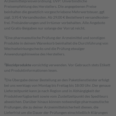
Arzneimittelpreisverordnung. UVP: Unverbindliche
Preisempfehlung des Herstellers. Die angegebenen Preise
beinhalten die gesetzlich vorgeschriebene Mehrwertsteuer, ggf.
zzgl. 3,95 € Versandkosten. Ab 29,00 € Bestell­wert versand­kosten­
frei. Preisänderungen und Irrtümer vorbehalten. Alle Angebote
und Gratis-Beigaben nur solange der Vorrat reicht.
1
Eine pharmazeutische Prüfung der Arzneimittel und sonstigen
Produkte in deinem Warenkorb beinhaltet die Durchführung von
Wechselwirkungschecks und die Prüfung etwaiger
Anwendungshinweise des Herstellers.
2
Biozidprodukte
vorsichtig verwenden. Vor Gebrauch stets Etikett
und Produktinformationen lesen.
3
Die Übergabe deiner Bestellung an den Paketdienstleister erfolgt
bei uns werktags von Montag bis Freitag bis 18:00 Uhr. Der genaue
Lieferzeitpunkt kann je nach Region und in Abhängigkeit der
Produktverfügbarkeit sowie vom Zustellzeitpunkt des Spediteurs
abweichen. Darüber hinaus können notwendige pharmazeutische
Prüfungen, die zu deiner Arzneimittelsicherheit dienen, die
Lieferfrist um die Dauer der Prüfungen einschließlich Klärungen