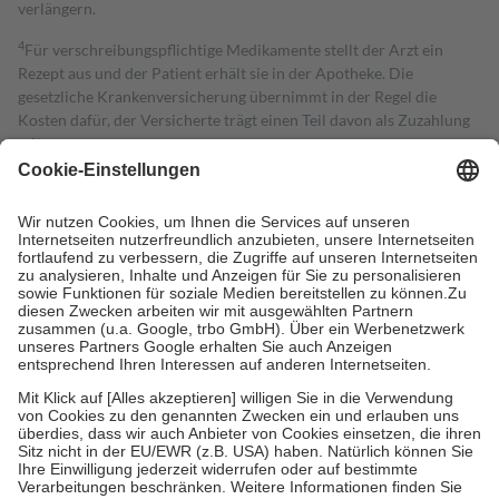
verlängern.
4
Für verschreibungspflichtige Medikamente stellt der Arzt ein
Rezept aus und der Patient erhält sie in der Apotheke. Die
gesetzliche Krankenversicherung übernimmt in der Regel die
Kosten dafür, der Versicherte trägt einen Teil davon als Zuzahlung
mit.
Grundsätzlich leisten Mitglieder Zuzahlungen in Höhe von zehn
Prozent des Abgabepreises,
mindestens
jedoch
fünf Euro
und
höchstens zehn Euro.
Es sind jedoch nie mehr als die tatsächlichen
Kosten der Leistung zu entrichten.
Diese Regeln gelten grundsätzlich auch für Online-Apotheken.
Bei Heilmitteln und häuslicher Krankenpflege beträgt die
Zuzahlung zehn Prozent der Kosten sowie zehn Euro je
Verordnung.
Um das Engagement der Versicherten für ihre eigene Gesundheit zu
stärken und die besondere Stellung der Familie zu unterstützen,
fallen
keine Zuzahlungen
an bei:
• Kindern und Jugendlichen bis zum vollendeten 18. Lebensjahr
mit Ausnahme der Fahrkosten
• Untersuchungen zur Vorsorge und Früherkennung, die von der
GKV getragen werden