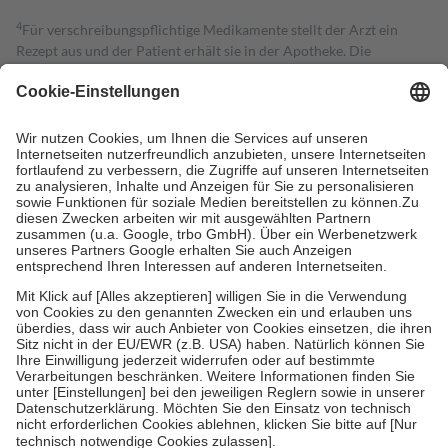
4
Für verschreibungspflichtige Medikamente stellt der Arzt ein
Rezept aus und der Patient erhält sie in der Apotheke. Die
gesetzliche Krankenversicherung übernimmt in der Regel die
Kosten dafür, der Versicherte trägt einen Teil davon als Zuzahlung
mit.
Grundsätzlich leisten Mitglieder Zuzahlungen in Höhe von zehn
Prozent des Abgabepreises,
mindestens
jedoch
fünf Euro
und
höchstens zehn Euro.
Es sind jedoch nie mehr als die tatsächlichen
Kosten der Leistung zu entrichten.
Diese Regeln gelten grundsätzlich auch für Online-Apotheken.
Bei Heilmitteln und häuslicher Krankenpflege beträgt die
Zuzahlung zehn Prozent der Kosten sowie zehn Euro je
Verordnung.
Um das Engagement der Versicherten für ihre eigene Gesundheit zu
stärken und die besondere Stellung der Familie zu unterstützen,
fallen
keine Zuzahlungen
an bei:
• Kindern und Jugendlichen bis zum vollendeten 18. Lebensjahr
mit Ausnahme der Fahrkosten
• Untersuchungen zur Vorsorge und Früherkennung, die von der
GKV getragen werden