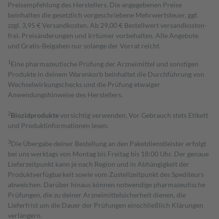
Preisempfehlung des Herstellers. Die angegebenen Preise
beinhalten die gesetzlich vorgeschriebene Mehrwertsteuer, ggf.
zzgl. 3,95 € Versandkosten. Ab 29,00 € Bestell­wert versand­kosten­
frei. Preisänderungen und Irrtümer vorbehalten. Alle Angebote
und Gratis-Beigaben nur solange der Vorrat reicht.
1
Eine pharmazeutische Prüfung der Arzneimittel und sonstigen
Produkte in deinem Warenkorb beinhaltet die Durchführung von
Wechselwirkungschecks und die Prüfung etwaiger
Anwendungshinweise des Herstellers.
2
Biozidprodukte
vorsichtig verwenden. Vor Gebrauch stets Etikett
und Produktinformationen lesen.
3
Die Übergabe deiner Bestellung an den Paketdienstleister erfolgt
bei uns werktags von Montag bis Freitag bis 18:00 Uhr. Der genaue
Lieferzeitpunkt kann je nach Region und in Abhängigkeit der
Produktverfügbarkeit sowie vom Zustellzeitpunkt des Spediteurs
abweichen. Darüber hinaus können notwendige pharmazeutische
Prüfungen, die zu deiner Arzneimittelsicherheit dienen, die
Lieferfrist um die Dauer der Prüfungen einschließlich Klärungen
verlängern.