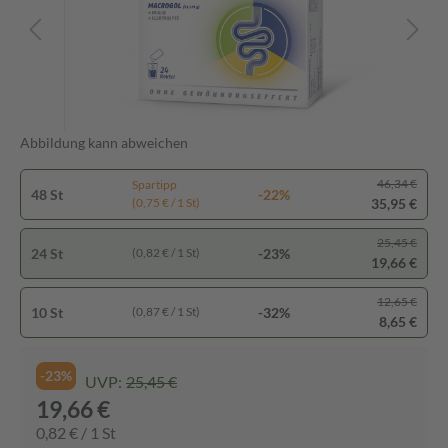
Abbildung kann abweichen
46,34 €
Spartipp
48 St
-22%
35,95 €
(0,75 € / 1 St)
25,45 €
24 St
-23%
(0,82 € / 1 St)
19,66 €
12,65 €
10 St
-32%
(0,87 € / 1 St)
8,65 €
-23%
UVP:
25,45 €
19,66 €
0,82 € / 1 St