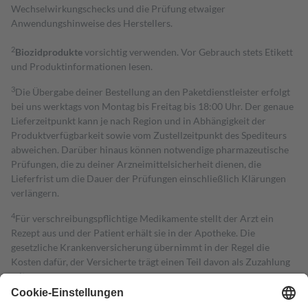
Wechselwirkungschecks und die Prüfung etwaiger
Anwendungshinweise des Herstellers.
2
Biozidprodukte
vorsichtig verwenden. Vor Gebrauch stets Etikett
und Produktinformationen lesen.
3
Die Übergabe deiner Bestellung an den Paketdienstleister erfolgt
bei uns werktags von Montag bis Freitag bis 18:00 Uhr. Der genaue
Lieferzeitpunkt kann je nach Region und in Abhängigkeit der
Produktverfügbarkeit sowie vom Zustellzeitpunkt des Spediteurs
abweichen. Darüber hinaus können notwendige pharmazeutische
Prüfungen, die zu deiner Arzneimittelsicherheit dienen, die
Lieferfrist um die Dauer der Prüfungen einschließlich Klärungen
verlängern.
4
Für verschreibungspflichtige Medikamente stellt der Arzt ein
Rezept aus und der Patient erhält sie in der Apotheke. Die
gesetzliche Krankenversicherung übernimmt in der Regel die
Kosten dafür, der Versicherte trägt einen Teil davon als Zuzahlung
mit.
Grundsätzlich leisten Mitglieder Zuzahlungen in Höhe von zehn
Prozent des Abgabepreises,
mindestens
jedoch
fünf Euro
und