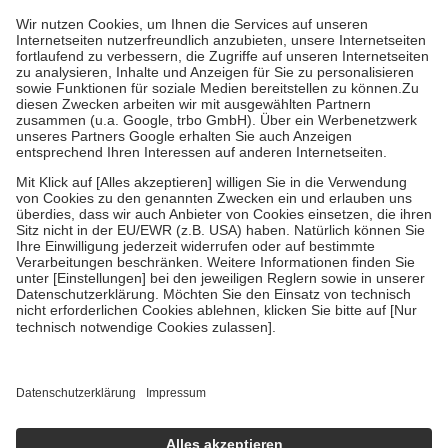
höchstens zehn Euro.
Es sind jedoch nie mehr als die tatsächlichen
Kosten der Leistung zu entrichten.
Diese Regeln gelten grundsätzlich auch für Online-Apotheken.
Bei Heilmitteln und häuslicher Krankenpflege beträgt die
Zuzahlung zehn Prozent der Kosten sowie zehn Euro je
Verordnung.
Um das Engagement der Versicherten für ihre eigene Gesundheit zu
stärken und die besondere Stellung der Familie zu unterstützen,
fallen
keine Zuzahlungen
an bei:
• Kindern und Jugendlichen bis zum vollendeten 18. Lebensjahr
mit Ausnahme der Fahrkosten
• Untersuchungen zur Vorsorge und Früherkennung, die von der
GKV getragen werden
• empfohlenen Schutzimpfungen
• Harn- und Blutteststreifen
Wir nutzen Trusted Shops als unabhängigen Dienstleister für die
Einholung von Bewertungen. Trusted Shops hat Maßnahmen
getroffen, um sicherzustellen, dass es sich um echte Bewertungen
handelt. Mehr Informationen findest du hier:
https://help.etrusted.com/hc/de/articles/4419944605341