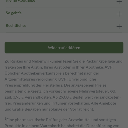
Meine Apotheke
So geht's
Rechtliches
Widerruf erklären
Zu Risiken und Nebenwirkungen lesen Sie die Packungsbeilage und
fragen Sie Ihre Ärztin, Ihren Arzt oder in Ihrer Apotheke. AVP:
Üblicher Apothekenverkaufspreis berechnet nach der
Arzneimittelpreisverordnung. UVP: Unverbindliche
Preisempfehlung des Herstellers. Die angegebenen Preise
beinhalten die gesetzlich vorgeschriebene Mehrwertsteuer, ggf.
zzgl. 3,95 € Versandkosten. Ab 29,00 € Bestell­wert versand­kosten­
frei. Preisänderungen und Irrtümer vorbehalten. Alle Angebote
und Gratis-Beigaben nur solange der Vorrat reicht.
1
Eine pharmazeutische Prüfung der Arzneimittel und sonstigen
Produkte in deinem Warenkorb beinhaltet die Durchführung von