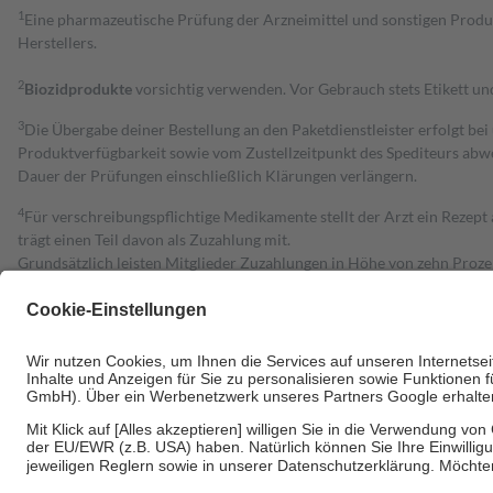
1
Eine pharmazeutische Prüfung der Arzneimittel und sonstigen Pro
Herstellers.
2
Biozidprodukte
vorsichtig verwenden. Vor Gebrauch stets Etikett u
3
Die Übergabe deiner Bestellung an den Paketdienstleister erfolgt bei
Produktverfügbarkeit sowie vom Zustellzeitpunkt des Spediteurs abwe
Dauer der Prüfungen einschließlich Klärungen verlängern.
4
Für verschreibungspflichtige Medikamente stellt der Arzt ein Rezept 
trägt einen Teil davon als Zuzahlung mit.
Grundsätzlich leisten Mitglieder Zuzahlungen in Höhe von zehn Proz
zu entrichten.
Diese Regeln gelten grundsätzlich auch für Online-Apotheken.
Bei Heilmitteln und häuslicher Krankenpflege beträgt die Zuzahlung 
Um das Engagement der Versicherten für ihre eigene Gesundheit zu stä
• Kindern und Jugendlichen bis zum vollendeten 18. Lebensjahr mit
• Untersuchungen zur Vorsorge und Früherkennung, die von der GKV
• empfohlenen Schutzimpfungen
• Harn- und Blutteststreifen
Wir nutzen Trusted Shops als unabhängigen Dienstleister für die Ein