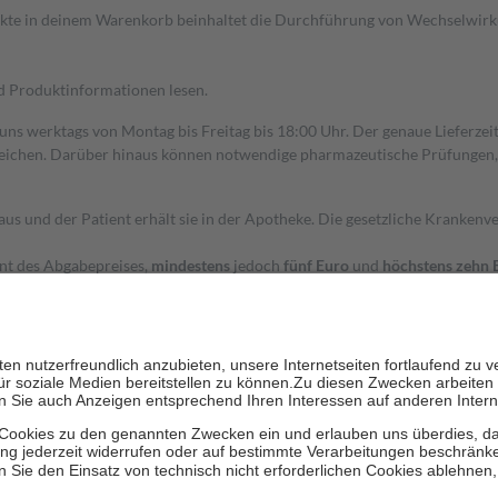
dukte in deinem Warenkorb beinhaltet die Durchführung von Wechselwir
nd Produktinformationen lesen.
 uns werktags von Montag bis Freitag bis 18:00 Uhr. Der genaue Lieferze
ichen. Darüber hinaus können notwendige pharmazeutische Prüfungen, die
aus und der Patient erhält sie in der Apotheke. Die gesetzliche Krankenv
ent des Abgabepreises,
mindestens
jedoch
fünf Euro
und
höchstens zehn 
zehn Prozent der Kosten sowie zehn Euro je Verordnung.
rken und die besondere Stellung der Familie zu unterstützen, fallen
kein
 Ausnahme der Fahrkosten
 getragen werden
holung von Bewertungen. Trusted Shops hat Maßnahmen getroffen, um sic