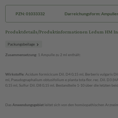
PZN: 01033332
Darreichungsform: Ampulle
Produktdetails/Produktinformationen Ledum HM In
Packungsbeilage
Zusammensetzung
: 1 Ampulle zu 2 ml enthält:
Wirkstoffe
: Acidum formicicum Dil. D4 0,15 ml, Berberis vulgaris Di
ml, Pseudognaphalium obtusifolium e planta tota flor. rec. Dil. D3 (
0,15 ml, Sulfur Dil. D8 0,15 ml. Bestandteile 1-10 über die letzten b
Das
Anwendungsgebiet
leitet sich von den homöopathischen Arznei