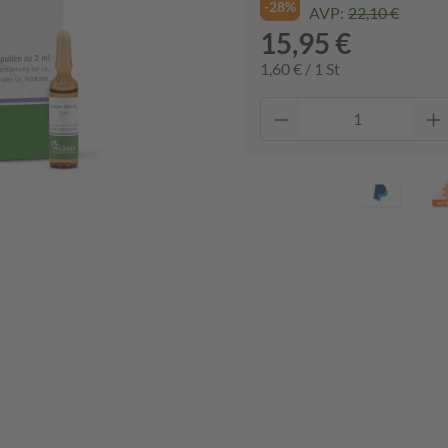
-28%
AVP:
22,10 €
15,95 €
1,60 € / 1 St