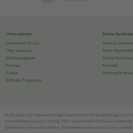
Unternehmen
Meine Apothek
Download-Archiv
Mein Kundenko
Über Sanicare
Mein Merkzettel
Stellenangebote
Meine Bestellun
Partner
Kontakt
Presse
Neuregistrierun
Affiliate Programm
Zu Risiken und Nebenwirkungen lesen Sie die Packungsbeilage und fra
Arzneimittelpreisverordnung. UVP: Unverbindliche Preisempfehlung de
Bestell­wert versand­kosten­frei. Preisänderungen und Irrtümer vorbeh