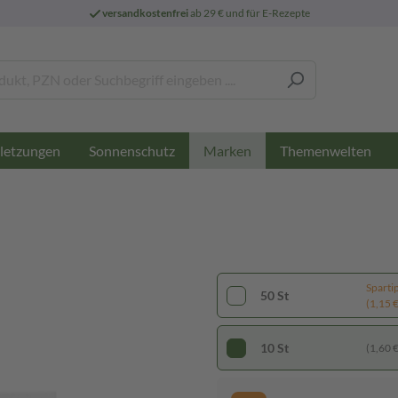
versandkostenfrei
ab 29 € und für E-Rezepte
letzungen
Sonnenschutz
Themenwelten
Marken
Sparti
50 St
(1,15 € 
10 St
(1,60 € 