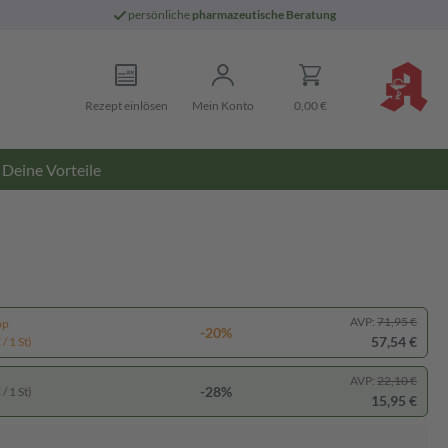
persönliche
pharmazeutische Beratung
Rezept einlösen
Mein Konto
0,00 €
Deine Vorteile
AVP:
71,95 €
pp
-20%
57,54 €
/ 1 St)
AVP:
22,10 €
-28%
/ 1 St)
15,95 €