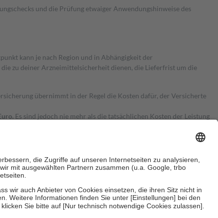
kungschecks und die Prüfung etwaiger Anwendungshinweise des
itpunkt kann je nach Region und in Abhängigkeit der
 zu deiner Arzneimittelsicherheit dienen, die Lieferfrist um die
ersicherung übernimmt in der Regel die Kosten dafür, der Versicherte
Euro.
Es sind jedoch nie mehr als die tatsächlichen Kosten der Leistung
e Zuzahlungen
an bei:
herzustellen, dass es sich um echte Bewertungen handelt. Mehr