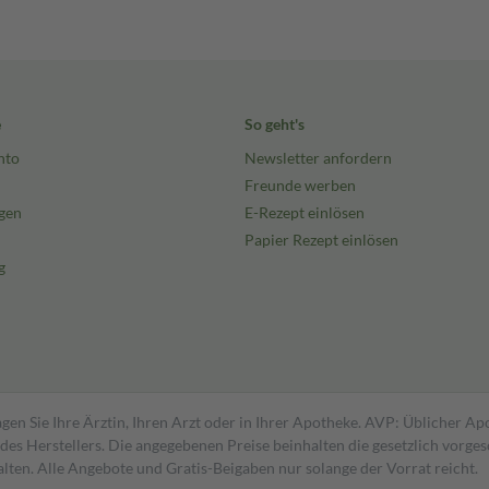
e
So geht's
nto
Newsletter anfordern
Freunde werben
gen
E-Rezept einlösen
Papier Rezept einlösen
g
gen Sie Ihre Ärztin, Ihren Arzt oder in Ihrer Apotheke. AVP: Üblicher A
s Herstellers. Die angegebenen Preise beinhalten die gesetzlich vorgesc
alten. Alle Angebote und Gratis-Beigaben nur solange der Vorrat reicht.