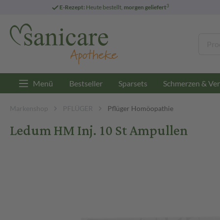
3
E-Rezept:
Heute bestellt,
morgen geliefert
Menü
Bestseller
Sparsets
Schmerzen & Ver
Markenshop
PFLÜGER
Pflüger Homöopathie
Ledum HM Inj. 10 St Ampullen