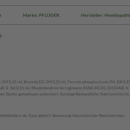
n
Marke: PFLÜGER
Hersteller: Homöopath
j.
l. D4 0,15 ml, Bryonia Dil. D4 0,15 ml, Ferrum phosphoricum Dil. D8 0,15
HAB, V. 3a) 0,15 ml, Rhododendron ferrugineum (HAB 34) Dil. D4 [HAB, V.
eiden Stufen gemeinsam potenziert. Sonstige Bestandteile: Natriumchlorid
mittelbildern ab. Dazu gehört: Besserung rheumatischer Beschwerden.