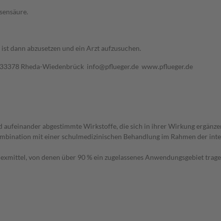
isensäure.
 ist dann abzusetzen und ein Arzt aufzusuchen.
33378 Rheda-Wiedenbrück info@pflueger.de www.pflueger.de
ufeinander abgestimmte Wirkstoffe, die sich in ihrer Wirkung ergänzen u
mbination mit einer schulmedizinischen Behandlung im Rahmen der integ
xmittel, von denen über 90 % ein zugelassenes Anwendungsgebiet tragen.