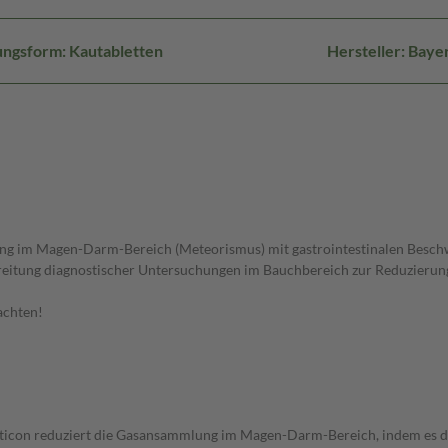
ngsform: Kautabletten
Hersteller: Baye
 im Magen-Darm-Bereich (Meteorismus) mit gastrointestinalen Beschw
reitung diagnostischer Untersuchungen im Bauchbereich zur Reduzierung
achten!
eticon reduziert die Gasansammlung im Magen-Darm-Bereich, indem es di