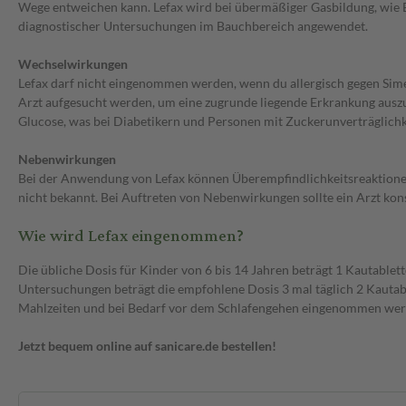
Wege entweichen kann. Lefax wird bei übermäßiger Gasbildung, wie 
diagnostischer Untersuchungen im Bauchbereich angewendet.
Wechselwirkungen
Lefax darf nicht eingenommen werden, wenn du allergisch gegen Simet
Arzt aufgesucht werden, um eine zugrunde liegende Erkrankung auszu
Glucose, was bei Diabetikern und Personen mit Zuckerunverträglichk
Nebenwirkungen
Bei der Anwendung von Lefax können Überempfindlichkeitsreaktionen 
nicht bekannt. Bei Auftreten von Nebenwirkungen sollte ein Arzt kon
Wie wird Lefax eingenommen?
Die übliche Dosis für Kinder von 6 bis 14 Jahren beträgt 1 Kautable
Untersuchungen beträgt die empfohlene Dosis 3 mal täglich 2 Kautab
Mahlzeiten und bei Bedarf vor dem Schlafengehen eingenommen wer
Jetzt bequem online auf sanicare.de bestellen!