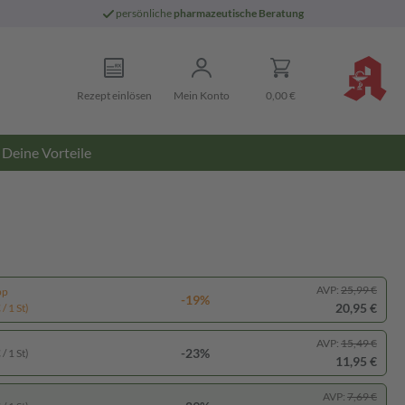
persönliche
pharmazeutische Beratung
Rezept einlösen
Mein Konto
0,00 €
Deine Vorteile
AVP:
25,99 €
pp
-19%
20,95 €
/ 1 St)
AVP:
15,49 €
-23%
/ 1 St)
11,95 €
AVP:
7,69 €