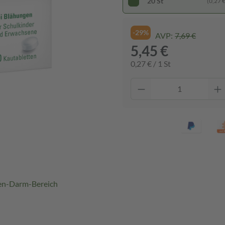
20 St
(0,27 € 
-29%
AVP:
7,69 €
5,45 €
0,27 € / 1 St
en-Darm-Bereich