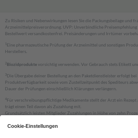
Zu Risiken und Nebenwirkungen lesen Sie die Packungsbeilage und fra
Arzneimittelpreisverordnung. UVP: Unverbindliche Preisempfehlung de
Bestell­wert versand­kosten­frei. Preisänderungen und Irrtümer vorbeh
1
Eine pharmazeutische Prüfung der Arzneimittel und sonstigen Pro
Herstellers.
2
Biozidprodukte
vorsichtig verwenden. Vor Gebrauch stets Etikett u
3
Die Übergabe deiner Bestellung an den Paketdienstleister erfolgt bei
Produktverfügbarkeit sowie vom Zustellzeitpunkt des Spediteurs abwe
Dauer der Prüfungen einschließlich Klärungen verlängern.
4
Für verschreibungspflichtige Medikamente stellt der Arzt ein Rezept 
trägt einen Teil davon als Zuzahlung mit.
Grundsätzlich leisten Mitglieder Zuzahlungen in Höhe von zehn Proz
zu entrichten.
Diese Regeln gelten grundsätzlich auch für Online-Apotheken.
Bei Heilmitteln und häuslicher Krankenpflege beträgt die Zuzahlung 