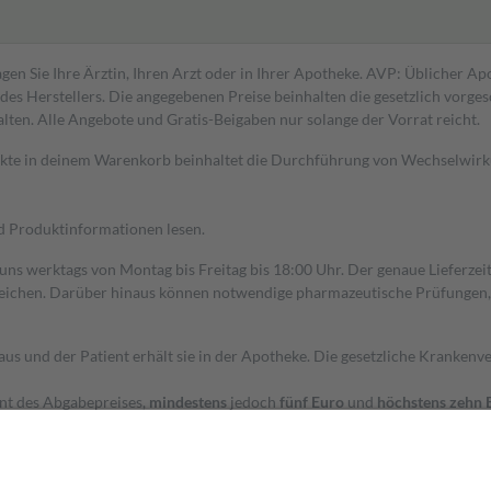
gen Sie Ihre Ärztin, Ihren Arzt oder in Ihrer Apotheke. AVP: Üblicher A
s Herstellers. Die angegebenen Preise beinhalten die gesetzlich vorgesc
alten. Alle Angebote und Gratis-Beigaben nur solange der Vorrat reicht.
dukte in deinem Warenkorb beinhaltet die Durchführung von Wechselwir
nd Produktinformationen lesen.
 uns werktags von Montag bis Freitag bis 18:00 Uhr. Der genaue Lieferze
ichen. Darüber hinaus können notwendige pharmazeutische Prüfungen, die
aus und der Patient erhält sie in der Apotheke. Die gesetzliche Krankenv
ent des Abgabepreises,
mindestens
jedoch
fünf Euro
und
höchstens zehn 
zehn Prozent der Kosten sowie zehn Euro je Verordnung.