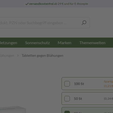
versandkostenfrei
ab 29 € und für E-Rezepte
letzungen
Sonnenschutz
Marken
Themenwelten
lähungen
Tabletten gegen Blähungen
Sparti
100 St
(0,21 € 
50 St
(0,24 € 