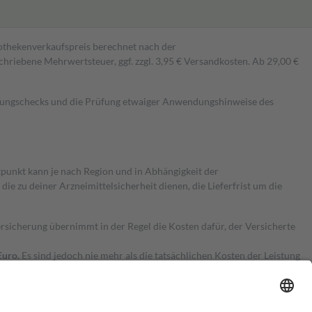
pothekenverkaufspreis berechnet nach der
hriebene Mehrwertsteuer, ggf. zzgl. 3,95 € Versandkosten. Ab 29,00 €
kungschecks und die Prüfung etwaiger Anwendungshinweise des
itpunkt kann je nach Region und in Abhängigkeit der
 zu deiner Arzneimittelsicherheit dienen, die Lieferfrist um die
ersicherung übernimmt in der Regel die Kosten dafür, der Versicherte
Euro.
Es sind jedoch nie mehr als die tatsächlichen Kosten der Leistung