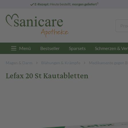
3
E-Rezept:
Heute bestellt,
morgen geliefert
Menü
Bestseller
Sparsets
Schmerzen & Ver
Magen & Darm
Blähungen & Krämpfe
Medikamente gegen B
Lefax 20 St Kautabletten