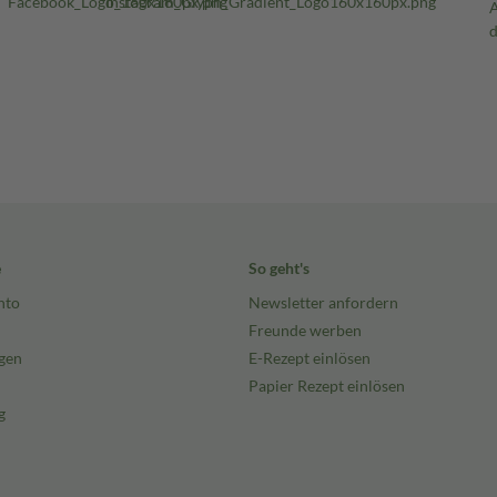
e
So geht's
nto
Newsletter anfordern
Freunde werben
gen
E-Rezept einlösen
Papier Rezept einlösen
g