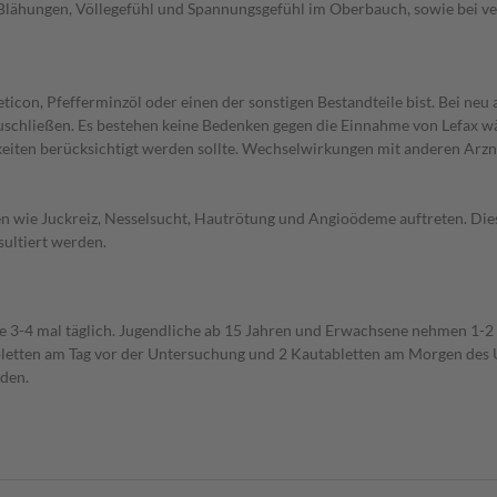
Blähungen, Völlegefühl und Spannungsgefühl im Oberbauch, sowie bei ve
icon, Pfefferminzöl oder einen der sonstigen Bestandteile bist. Bei ne
schließen. Es bestehen keine Bedenken gegen die Einnahme von Lefax wäh
eiten berücksichtigt werden sollte. Wechselwirkungen mit anderen Arzne
wie Juckreiz, Nesselsucht, Hautrötung und Angioödeme auftreten. Diese
sultiert werden.
tte 3-4 mal täglich. Jugendliche ab 15 Jahren und Erwachsene nehmen 1-2
letten am Tag vor der Untersuchung und 2 Kautabletten am Morgen des U
den.