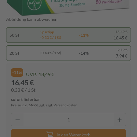
Abbildung kann abweichen
18,49 €
Spartipp
50 St
-11%
16,45 €
(0,33 € / 1 St)
9,19 €
20 St
-14%
(0,40 € / 1 St)
7,94 €
-11%
UVP:
18,49 €
16,45 €
0,33 € / 1 St
sofort lieferbar
Preise inkl. MwSt. ggf. zzgl. Versandkosten
In den Warenkorb