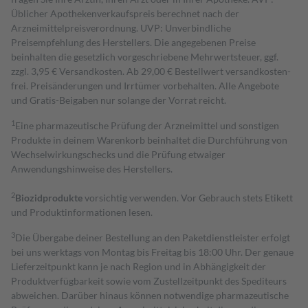
Üblicher Apothekenverkaufspreis berechnet nach der
Arzneimittelpreisverordnung. UVP: Unverbindliche
Preisempfehlung des Herstellers. Die angegebenen Preise
beinhalten die gesetzlich vorgeschriebene Mehrwertsteuer, ggf.
zzgl. 3,95 € Versandkosten. Ab 29,00 € Bestell­wert versand­kosten­
frei. Preisänderungen und Irrtümer vorbehalten. Alle Angebote
und Gratis-Beigaben nur solange der Vorrat reicht.
1
Eine pharmazeutische Prüfung der Arzneimittel und sonstigen
Produkte in deinem Warenkorb beinhaltet die Durchführung von
Wechselwirkungschecks und die Prüfung etwaiger
Anwendungshinweise des Herstellers.
2
Biozidprodukte
vorsichtig verwenden. Vor Gebrauch stets Etikett
und Produktinformationen lesen.
3
Die Übergabe deiner Bestellung an den Paketdienstleister erfolgt
bei uns werktags von Montag bis Freitag bis 18:00 Uhr. Der genaue
Lieferzeitpunkt kann je nach Region und in Abhängigkeit der
Produktverfügbarkeit sowie vom Zustellzeitpunkt des Spediteurs
abweichen. Darüber hinaus können notwendige pharmazeutische