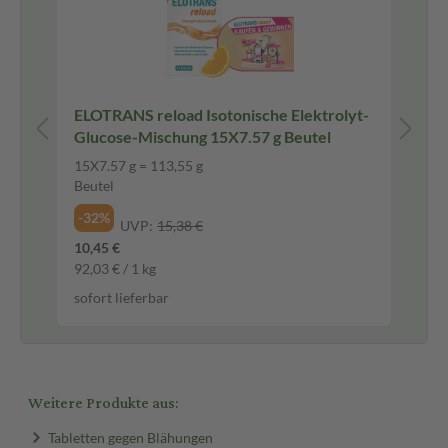
ELOTRANS reload Isotonische Elektrolyt-
Ca
Glucose-Mischung 15X7.57 g Beutel
St
15X7.57 g = 113,55 g
42 
Beutel
Ma
-32%
-2
UVP:
15,38 €
10,45 €
28,
92,03 € / 1 kg
0,6
sofort lieferbar
sof
Weitere Produkte aus:
Tabletten gegen Blähungen