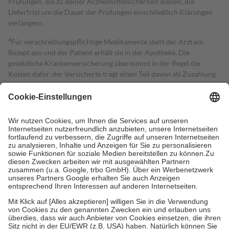
Prüfungen, die zu deiner Arzneimittelsicherheit dienen, die
Lieferfrist um die Dauer der Prüfungen einschließlich Klärungen
verlängern.
4
Für verschreibungspflichtige Medikamente stellt der Arzt ein
Rezept aus und der Patient erhält sie in der Apotheke. Die
gesetzliche Krankenversicherung übernimmt in der Regel die
Kosten dafür, der Versicherte trägt einen Teil davon als Zuzahlung
mit.
Grundsätzlich leisten Mitglieder Zuzahlungen in Höhe von zehn
Prozent des Abgabepreises,
mindestens
jedoch
fünf Euro
und
höchstens zehn Euro.
Es sind jedoch nie mehr als die tatsächlichen
Kosten der Leistung zu entrichten.
Diese Regeln gelten grundsätzlich auch für Online-Apotheken.
Bei Heilmitteln und häuslicher Krankenpflege beträgt die
Zuzahlung zehn Prozent der Kosten sowie zehn Euro je
Verordnung.
Um das Engagement der Versicherten für ihre eigene Gesundheit zu
stärken und die besondere Stellung der Familie zu unterstützen,
fallen
keine Zuzahlungen
an bei:
• Kindern und Jugendlichen bis zum vollendeten 18. Lebensjahr
mit Ausnahme der Fahrkosten