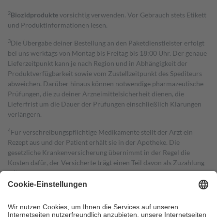
2
Biozidprodukte
vorsichtig verwenden. Vor Gebrauch stets Etikett
und Produktinformationen lesen.
3
Die Übergabe deiner Bestellung an den Paketdienstleister erfolgt
bei uns werktags von Montag bis Freitag bis 18:00 Uhr. Der genaue
Lieferzeitpunkt kann je nach Region und in Abhängigkeit der
Produktverfügbarkeit sowie vom Zustellzeitpunkt des Spediteurs
abweichen. Darüber hinaus können notwendige pharmazeutische
Prüfungen, die zu deiner Arzneimittelsicherheit dienen, die
Lieferfrist um die Dauer der Prüfungen einschließlich Klärungen
verlängern.
4
Für verschreibungspflichtige Medikamente stellt der Arzt ein
Rezept aus und der Patient erhält sie in der Apotheke. Die
gesetzliche Krankenversicherung übernimmt in der Regel die
Kosten dafür, der Versicherte trägt einen Teil davon als Zuzahlung
mit.
Grundsätzlich leisten Mitglieder Zuzahlungen in Höhe von zehn
Prozent des Abgabepreises,
mindestens
jedoch
fünf Euro
und
höchstens zehn Euro.
Es sind jedoch nie mehr als die tatsächlichen
Kosten der Leistung zu entrichten.