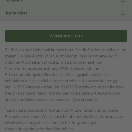
Rechtliches
Widerruf erklären
Zu Risiken und Nebenwirkungen lesen Sie die Packungsbeilage und
fragen Sie Ihre Ärztin, Ihren Arzt oder in Ihrer Apotheke. AVP:
Üblicher Apothekenverkaufspreis berechnet nach der
Arzneimittelpreisverordnung. UVP: Unverbindliche
Preisempfehlung des Herstellers. Die angegebenen Preise
beinhalten die gesetzlich vorgeschriebene Mehrwertsteuer, ggf.
zzgl. 3,95 € Versandkosten. Ab 29,00 € Bestell­wert versand­kosten­
frei. Preisänderungen und Irrtümer vorbehalten. Alle Angebote
und Gratis-Beigaben nur solange der Vorrat reicht.
1
Eine pharmazeutische Prüfung der Arzneimittel und sonstigen
Produkte in deinem Warenkorb beinhaltet die Durchführung von
Wechselwirkungschecks und die Prüfung etwaiger
Anwendungshinweise des Herstellers.