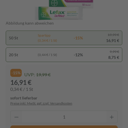
Abbildung kann abweichen
19,99 €
Spartipp
50 St
-15%
16,91 €
(0,34 € / 1 St)
9,99 €
20 St
-12%
(0,44 € / 1 St)
8,75 €
-15%
UVP:
19,99 €
16,91 €
0,34 € / 1 St
sofort lieferbar
Preise inkl. MwSt. ggf. zzgl. Versandkosten