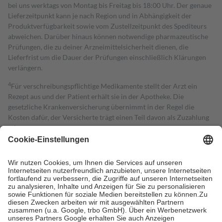
bei uns werktags von Montag bis Freitag bis 18:00 Uhr. Der genaue
Lieferzeitpunkt kann je nach Region und in Abhängigkeit der
Produktverfügbarkeit sowie vom Zustellzeitpunkt des Spediteurs
abweichen. Darüber hinaus können notwendige pharmazeutische
Prüfungen, die zu deiner Arzneimittelsicherheit dienen, die
Lieferfrist um die Dauer der Prüfungen einschließlich Klärungen
verlängern.
4
Für verschreibungspflichtige Medikamente stellt der Arzt ein
Rezept aus und der Patient erhält sie in der Apotheke. Die
gesetzliche Krankenversicherung übernimmt in der Regel die
Kosten dafür, der Versicherte trägt einen Teil davon als Zuzahlung
mit.
Grundsätzlich leisten Mitglieder Zuzahlungen in Höhe von zehn
Prozent des Abgabepreises,
mindestens
jedoch
fünf Euro
und
höchstens zehn Euro.
Es sind jedoch nie mehr als die tatsächlichen
Kosten der Leistung zu entrichten.
Diese Regeln gelten grundsätzlich auch für Online-Apotheken.
Bei Heilmitteln und häuslicher Krankenpflege beträgt die
Zuzahlung zehn Prozent der Kosten sowie zehn Euro je
Verordnung.
Um das Engagement der Versicherten für ihre eigene Gesundheit zu