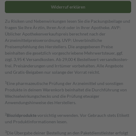
Widerruf erklären
Zu Risiken und Nebenwirkungen lesen Sie die Packungsbeilage und
fragen Sie Ihre Ärztin, Ihren Arzt oder in Ihrer Apotheke. AVP:
Üblicher Apothekenverkaufspreis berechnet nach der
Arzneimittelpreisverordnung. UVP: Unverbindliche
Preisempfehlung des Herstellers. Die angegebenen Preise
beinhalten die gesetzlich vorgeschriebene Mehrwertsteuer, ggf.
zzgl. 3,95 € Versandkosten. Ab 29,00 € Bestell­wert versand­kosten­
frei. Preisänderungen und Irrtümer vorbehalten. Alle Angebote
und Gratis-Beigaben nur solange der Vorrat reicht.
1
Eine pharmazeutische Prüfung der Arzneimittel und sonstigen
Produkte in deinem Warenkorb beinhaltet die Durchführung von
Wechselwirkungschecks und die Prüfung etwaiger
Anwendungshinweise des Herstellers.
2
Biozidprodukte
vorsichtig verwenden. Vor Gebrauch stets Etikett
und Produktinformationen lesen.
3
Die Übergabe deiner Bestellung an den Paketdienstleister erfolgt