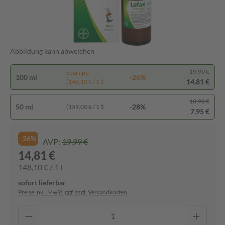
Abbildung kann abweichen
19,99 €
Spartipp
100 ml
-26%
14,81 €
(148,10 € / 1 l)
10,98 €
50 ml
-28%
(159,00 € / 1 l)
7,95 €
-26%
AVP:
19,99 €
14,81 €
148,10 € / 1 l
sofort lieferbar
Preise inkl. MwSt. ggf. zzgl. Versandkosten