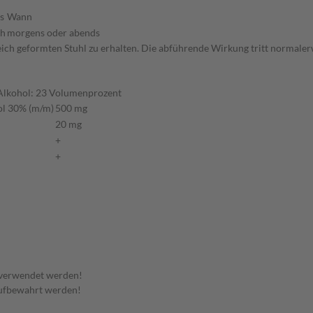
s
Wann
ch
morgens oder abends
weich geformten Stuhl zu erhalten. Die abführende Wirkung tritt normaler
 Alkohol: 23 Volumenprozent
nol 30% (m/m)
500 mg
20 mg
+
+
 verwendet werden!
aufbewahrt werden!