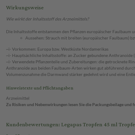
Wirkungsweise
Wie wirkt der Inhaltsstoff des Arzneimittels?
Die Inhaltsstoffe entstammen den Pflanzen europäischer Faulbaum un
Aussehen: Strauch mit breiten (europäischer Faulbaum) bz
~i- Vorkommen: Europa bzw. Westküste Nordamerikas
~i- Hauptsächliche Inhaltsstoffe: an Zucker gebundene Anthranoide 
~i- Verwendete Pflanzenteile und Zubereitungen: die getrocknete Ri
Anthranoide aus beiden Faulbaum-Arten wirken gut abführend durch 
Volumenzunahme die Darmwand stärker gedehnt wird und eine Entleer
Hinweistexte und Pflichtangaben
Arzneimittel
Zu Risiken und Nebenwirkungen lesen Sie die Packungsbeilage und fra
Kundenbewertungen: Legapas Tropfen 45 ml Tropf