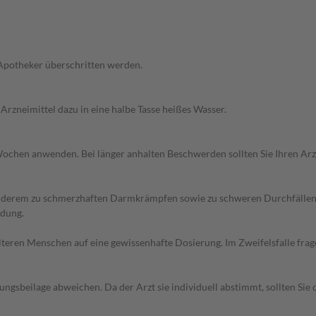
 Apotheker überschritten werden.
 Arzneimittel dazu in eine halbe Tasse heißes Wasser.
2 Wochen anwenden. Bei länger anhalten Beschwerden sollten Sie Ihren Arz
anderem zu schmerzhaften Darmkrämpfen sowie zu schweren Durchfällen 
ndung.
d älteren Menschen auf eine gewissenhafte Dosierung. Im Zweifelsfalle f
gsbeilage abweichen. Da der Arzt sie individuell abstimmt, sollten Si