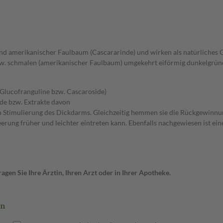
d amerikanischer Faulbaum (Cascararinde) und wirken als natürliches G
w. schmalen (amerikanischer Faulbaum) umgekehrt eiförmig dunkelgrünen
(Glucofranguline bzw. Cascaroside)
nde bzw. Extrakte davon
Stimulierung des Dickdarms. Gleichzeitig hemmen sie die Rückgewinnun
ung früher und leichter eintreten kann. Ebenfalls nachgewiesen ist ei
gen Sie Ihre Ärztin, Ihren Arzt oder in Ihrer Apotheke.
en