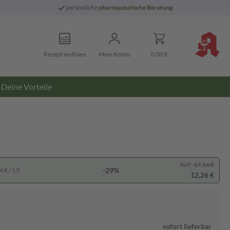
persönliche
pharmazeutische Beratung
Rezept einlösen
Mein Konto
0,00 €
Deine Vorteile
AVP:
17,16 €
-29%
 € / 1 l)
12,26 €
sofort lieferbar