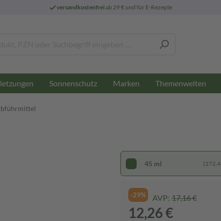
versandkostenfrei
ab 29 € und für E-Rezepte
letzungen
Sonnenschutz
Marken
Themenwelten
Abführmittel
45 ml
(272,44
-29%
AVP:
17,16 €
12,26 €