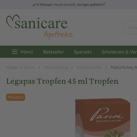
3
E-Rezept:
Heute bestellt,
morgen geliefert
Menü
Bestseller
Sparsets
Schmerzen & Ver
Magen & Darm
Verstopfung
Abführmittel
Natürliches 
Legapas Tropfen 45 ml Tropfen
Pflanzlich