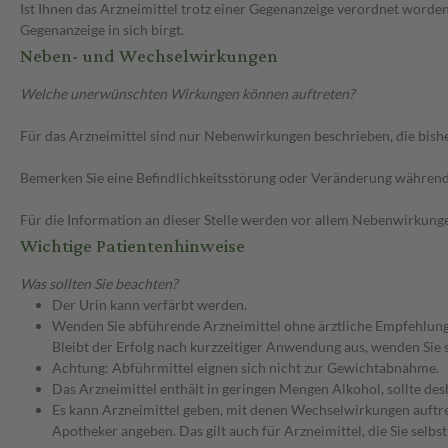
Ist Ihnen das Arzneimittel trotz einer Gegenanzeige verordnet worden
Gegenanzeige in sich birgt.
Neben- und Wechselwirkungen
Welche unerwünschten Wirkungen können auftreten?
Für das Arzneimittel sind nur Nebenwirkungen beschrieben, die bishe
Bemerken Sie eine Befindlichkeitsstörung oder Veränderung während 
Für die Information an dieser Stelle werden vor allem Nebenwirkunge
Wichtige Patientenhinweise
Was sollten Sie beachten?
Der Urin kann verfärbt werden.
Wenden Sie abführende Arzneimittel ohne ärztliche Empfehlung 
Bleibt der Erfolg nach kurzzeitiger Anwendung aus, wenden Sie 
Achtung: Abführmittel eignen sich nicht zur Gewichtabnahme.
Das Arzneimittel enthält in geringen Mengen Alkohol, sollte d
Es kann Arzneimittel geben, mit denen Wechselwirkungen auftret
Apotheker angeben. Das gilt auch für Arzneimittel, die Sie selb