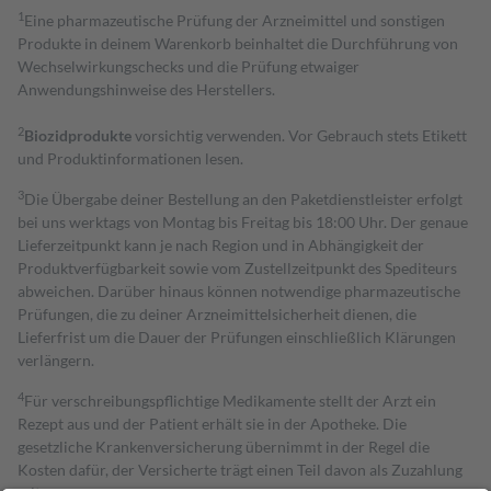
1
Eine pharmazeutische Prüfung der Arzneimittel und sonstigen
Produkte in deinem Warenkorb beinhaltet die Durchführung von
Wechselwirkungschecks und die Prüfung etwaiger
Anwendungshinweise des Herstellers.
2
Biozidprodukte
vorsichtig verwenden. Vor Gebrauch stets Etikett
und Produktinformationen lesen.
3
Die Übergabe deiner Bestellung an den Paketdienstleister erfolgt
bei uns werktags von Montag bis Freitag bis 18:00 Uhr. Der genaue
Lieferzeitpunkt kann je nach Region und in Abhängigkeit der
Produktverfügbarkeit sowie vom Zustellzeitpunkt des Spediteurs
abweichen. Darüber hinaus können notwendige pharmazeutische
Prüfungen, die zu deiner Arzneimittelsicherheit dienen, die
Lieferfrist um die Dauer der Prüfungen einschließlich Klärungen
verlängern.
4
Für verschreibungspflichtige Medikamente stellt der Arzt ein
Rezept aus und der Patient erhält sie in der Apotheke. Die
gesetzliche Krankenversicherung übernimmt in der Regel die
Kosten dafür, der Versicherte trägt einen Teil davon als Zuzahlung