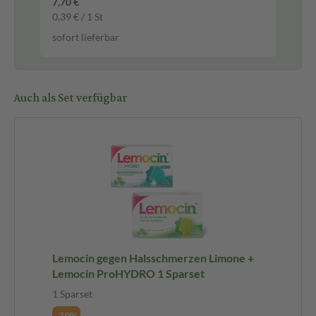
7,70 €
4,9
0,39 € / 1 St
329
sofort lieferbar
sof
Auch als Set verfügbar
Lemocin gegen Halsschmerzen Limone +
Lemocin ProHYDRO 1 Sparset
1 Sparset
-39%