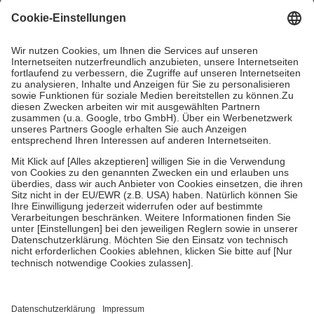
mit.
Grundsätzlich leisten Mitglieder Zuzahlungen in Höhe von zehn
Prozent des Abgabepreises,
mindestens
jedoch
fünf Euro
und
höchstens zehn Euro.
Es sind jedoch nie mehr als die tatsächlichen
Kosten der Leistung zu entrichten.
Diese Regeln gelten grundsätzlich auch für Online-Apotheken.
Bei Heilmitteln und häuslicher Krankenpflege beträgt die
Zuzahlung zehn Prozent der Kosten sowie zehn Euro je
Verordnung.
Um das Engagement der Versicherten für ihre eigene Gesundheit zu
stärken und die besondere Stellung der Familie zu unterstützen,
fallen
keine Zuzahlungen
an bei:
• Kindern und Jugendlichen bis zum vollendeten 18. Lebensjahr
mit Ausnahme der Fahrkosten
• Untersuchungen zur Vorsorge und Früherkennung, die von der
GKV getragen werden
• empfohlenen Schutzimpfungen
• Harn- und Blutteststreifen
Wir nutzen Trusted Shops als unabhängigen Dienstleister für die
Einholung von Bewertungen. Trusted Shops hat Maßnahmen
getroffen, um sicherzustellen, dass es sich um echte Bewertungen