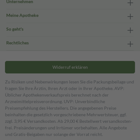
Unternehmen
Meine Apotheke
So geht's
Rechtliches
Widerruf erklären
Zu Risiken und Nebenwirkungen lesen Sie die Packungsbeilage und
fragen Sie Ihre Ärztin, Ihren Arzt oder in Ihrer Apotheke. AVP:
Üblicher Apothekenverkaufspreis berechnet nach der
Arzneimittelpreisverordnung. UVP: Unverbindliche
Preisempfehlung des Herstellers. Die angegebenen Preise
beinhalten die gesetzlich vorgeschriebene Mehrwertsteuer, ggf.
zzgl. 3,95 € Versandkosten. Ab 29,00 € Bestell­wert versand­kosten­
frei. Preisänderungen und Irrtümer vorbehalten. Alle Angebote
und Gratis-Beigaben nur solange der Vorrat reicht.