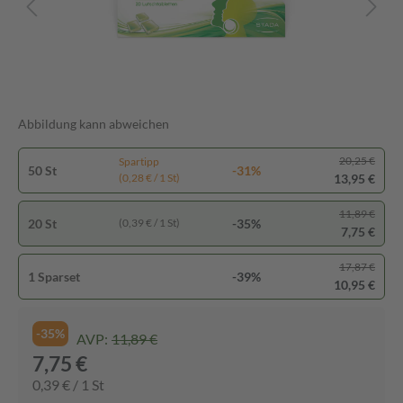
Abbildung kann abweichen
20,25 €
Spartipp
50 St
-31%
13,95 €
(0,28 € / 1 St)
11,89 €
20 St
-35%
(0,39 € / 1 St)
7,75 €
17,87 €
1 Sparset
-39%
10,95 €
-35%
AVP:
11,89 €
7,75 €
0,39 € / 1 St