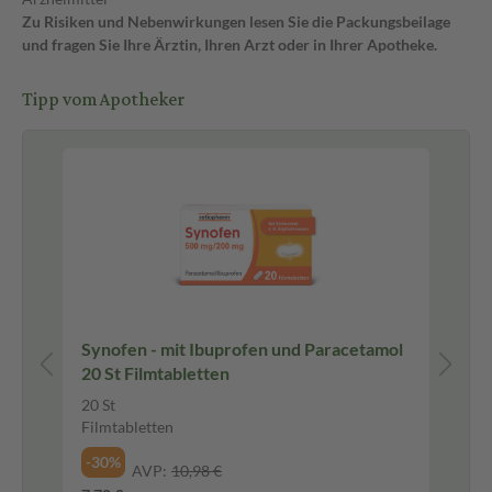
Zu Risiken und Nebenwirkungen lesen Sie die Packungsbeilage
und fragen Sie Ihre Ärztin, Ihren Arzt oder in Ihrer Apotheke.
Tipp vom Apotheker
Synofen - mit Ibuprofen und Paracetamol
Sn
20 St Filmtabletten
Na
20 St
15
Filmtabletten
Na
-30%
-3
AVP:
10,98 €