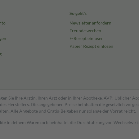
e
So geht's
nto
Newsletter anfordern
Freunde werben
gen
E-Rezept einlösen
Papier Rezept einlösen
g
gen Sie Ihre Ärztin, Ihren Arzt oder in Ihrer Apotheke. AVP: Üblicher A
s Herstellers. Die angegebenen Preise beinhalten die gesetzlich vorgesc
alten. Alle Angebote und Gratis-Beigaben nur solange der Vorrat reicht.
dukte in deinem Warenkorb beinhaltet die Durchführung von Wechselwir