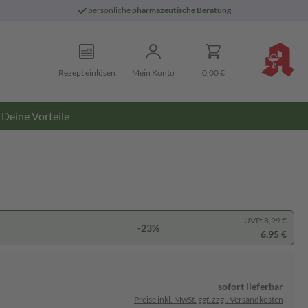
persönliche
pharmazeutische Beratung
Rezept einlösen
Mein Konto
0,00 €
Deine Vorteile
UVP:
8,99 €
-23%
6,95 €
sofort lieferbar
Preise inkl. MwSt. ggf. zzgl. Versandkosten