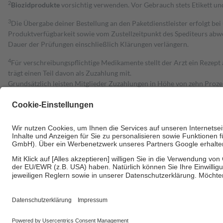
2
Biozidprodukte
vorsichtig verwenden. Vor Gebrauch stets Etikett u
3
Die Übergabe deiner Bestellung an den Paketdienstleister erfolgt bei
Produktverfügbarkeit sowie vom Zustellzeitpunkt des Spediteurs abwe
Dauer der Prüfungen einschließlich Klärungen verlängern.
4
Für verschreibungspflichtige Medikamente stellt der Arzt ein Rezept 
trägt einen Teil davon als Zuzahlung mit.
Grundsätzlich leisten Mitglieder Zuzahlungen in Höhe von zehn Proz
zu entrichten.
Diese Regeln gelten grundsätzlich auch für Online-Apotheken.
Bei Heilmitteln und häuslicher Krankenpflege beträgt die Zuzahlung 
Um das Engagement der Versicherten für ihre eigene Gesundheit zu stä
• Kindern und Jugendlichen bis zum vollendeten 18. Lebensjahr mit
• Untersuchungen zur Vorsorge und Früherkennung, die von der GKV
• empfohlenen Schutzimpfungen
• Harn- und Blutteststreifen
Wir nutzen Trusted Shops als unabhängigen Dienstleister für die Ein
Informationen findest du hier: https://help.etrusted.com/hc/de/arti
Einige Bilder und Inhalte wurden unter Zuhilfenahme künstlicher Intell