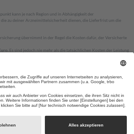
itpunkt kann je nach Region und in Abhängigkeit der
 zu deiner Arzneimittelsicherheit dienen, die Lieferfrist um die
ersicherung übernimmt in der Regel die Kosten dafür, der Versicherte
Euro.
Es sind jedoch nie mehr als die tatsächlichen Kosten der Leistung
e Zuzahlungen
an bei:
herzustellen, dass es sich um echte Bewertungen handelt. Mehr