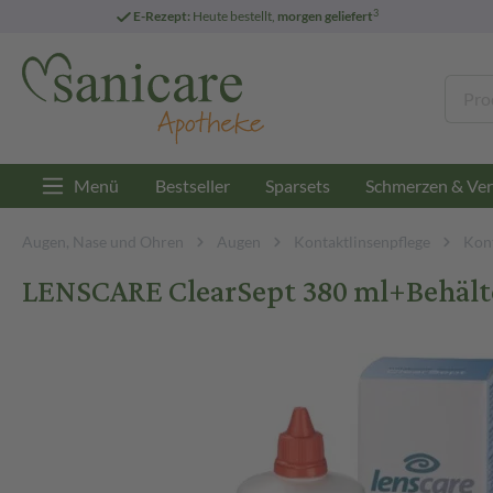
3
E-Rezept:
Heute bestellt,
morgen geliefert
Menü
Bestseller
Sparsets
Schmerzen & Ver
Augen, Nase und Ohren
Augen
Kontaktlinsenpflege
Kont
LENSCARE ClearSept 380 ml+Behäl