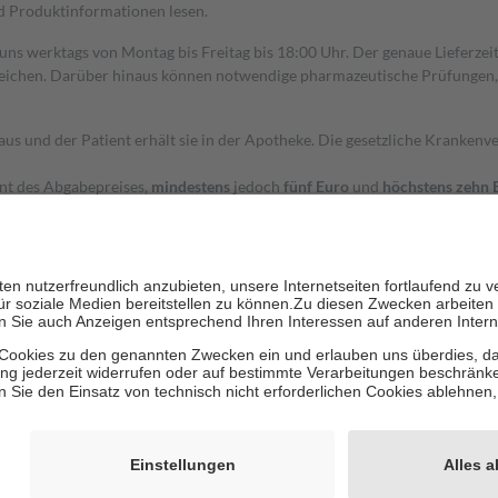
nd Produktinformationen lesen.
 uns werktags von Montag bis Freitag bis 18:00 Uhr. Der genaue Lieferze
ichen. Darüber hinaus können notwendige pharmazeutische Prüfungen, die
aus und der Patient erhält sie in der Apotheke. Die gesetzliche Krankenv
ent des Abgabepreises,
mindestens
jedoch
fünf Euro
und
höchstens zehn 
zehn Prozent der Kosten sowie zehn Euro je Verordnung.
rken und die besondere Stellung der Familie zu unterstützen, fallen
kein
 Ausnahme der Fahrkosten
 getragen werden
holung von Bewertungen. Trusted Shops hat Maßnahmen getroffen, um sic
cles/4419944605341
igenz erstellt.