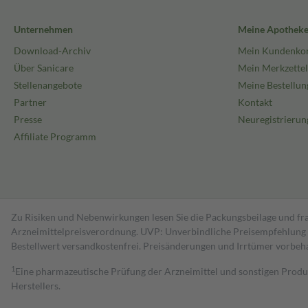
Unternehmen
Meine Apothek
Download-Archiv
Mein Kundenko
Über Sanicare
Mein Merkzettel
Stellenangebote
Meine Bestellun
Partner
Kontakt
Presse
Neuregistrierun
Affiliate Programm
Zu Risiken und Nebenwirkungen lesen Sie die Packungsbeilage und fra
Arzneimittelpreisverordnung. UVP: Unverbindliche Preisempfehlung de
Bestell­wert versand­kosten­frei. Preisänderungen und Irrtümer vorbeh
1
Eine pharmazeutische Prüfung der Arzneimittel und sonstigen Pro
Herstellers.