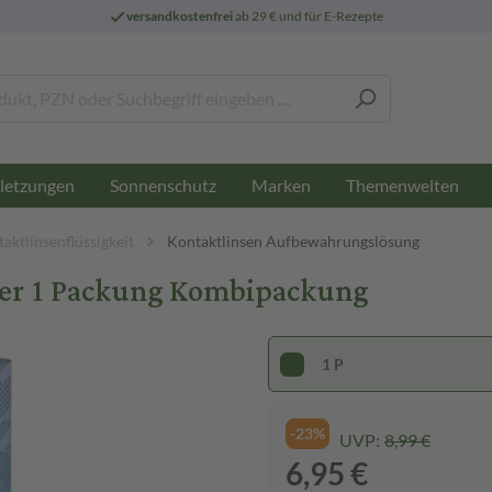
versandkostenfrei
ab 29 € und für E-Rezepte
letzungen
Sonnenschutz
Marken
Themenwelten
aktlinsenflüssigkeit
Kontaktlinsen Aufbewahrungslösung
ter 1 Packung Kombipackung
1 P
-23%
UVP:
8,99 €
6,95 €