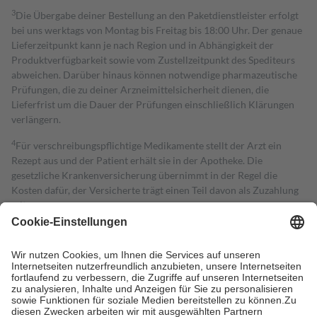
3
Die Übergabe deiner Bestellung an den Paketdienstleister erfolgt
bei uns werktags von Montag bis Freitag bis 18:00 Uhr. Der genaue
Lieferzeitpunkt kann je nach Region und in Abhängigkeit der
Produktverfügbarkeit sowie vom Zustellzeitpunkt des Spediteurs
abweichen. Darüber hinaus können notwendige pharmazeutische
Prüfungen, die zu deiner Arzneimittelsicherheit dienen, die
Lieferfrist um die Dauer der Prüfungen einschließlich Klärungen
verlängern.
4
Für verschreibungspflichtige Medikamente stellt der Arzt ein
Rezept aus und der Patient erhält sie in der Apotheke. Die
gesetzliche Krankenversicherung übernimmt in der Regel die
Kosten dafür, der Versicherte trägt einen Teil davon als Zuzahlung
mit.
Grundsätzlich leisten Mitglieder Zuzahlungen in Höhe von zehn
Prozent des Abgabepreises,
mindestens
jedoch
fünf Euro
und
höchstens zehn Euro.
Es sind jedoch nie mehr als die tatsächlichen
Kosten der Leistung zu entrichten.
Diese Regeln gelten grundsätzlich auch für Online-Apotheken.
Bei Heilmitteln und häuslicher Krankenpflege beträgt die
Zuzahlung zehn Prozent der Kosten sowie zehn Euro je