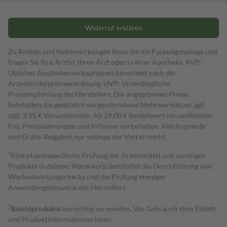
Widerruf erklären
Zu Risiken und Nebenwirkungen lesen Sie die Packungsbeilage und
fragen Sie Ihre Ärztin, Ihren Arzt oder in Ihrer Apotheke. AVP:
Üblicher Apothekenverkaufspreis berechnet nach der
Arzneimittelpreisverordnung. UVP: Unverbindliche
Preisempfehlung des Herstellers. Die angegebenen Preise
beinhalten die gesetzlich vorgeschriebene Mehrwertsteuer, ggf.
zzgl. 3,95 € Versandkosten. Ab 29,00 € Bestell­wert versand­kosten­
frei. Preisänderungen und Irrtümer vorbehalten. Alle Angebote
und Gratis-Beigaben nur solange der Vorrat reicht.
1
Eine pharmazeutische Prüfung der Arzneimittel und sonstigen
Produkte in deinem Warenkorb beinhaltet die Durchführung von
Wechselwirkungschecks und die Prüfung etwaiger
Anwendungshinweise des Herstellers.
2
Biozidprodukte
vorsichtig verwenden. Vor Gebrauch stets Etikett
und Produktinformationen lesen.