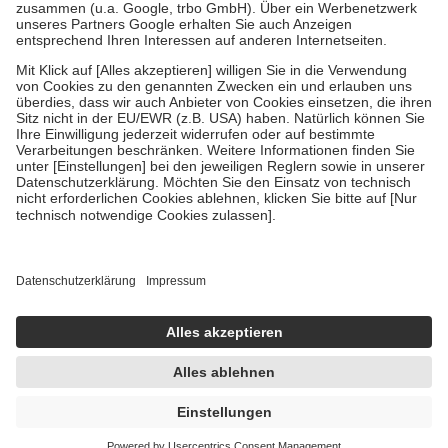
Verordnung.
Um das Engagement der Versicherten für ihre eigene Gesundheit zu
stärken und die besondere Stellung der Familie zu unterstützen,
fallen
keine Zuzahlungen
an bei:
• Kindern und Jugendlichen bis zum vollendeten 18. Lebensjahr
mit Ausnahme der Fahrkosten
• Untersuchungen zur Vorsorge und Früherkennung, die von der
GKV getragen werden
• empfohlenen Schutzimpfungen
• Harn- und Blutteststreifen
Wir nutzen Trusted Shops als unabhängigen Dienstleister für die
Einholung von Bewertungen. Trusted Shops hat Maßnahmen
getroffen, um sicherzustellen, dass es sich um echte Bewertungen
handelt. Mehr Informationen findest du hier:
https://help.etrusted.com/hc/de/articles/4419944605341
Einige Bilder und Inhalte wurden unter Zuhilfenahme künstlicher
Intelligenz erstellt.
UVP:
7,99 €
6,35 €