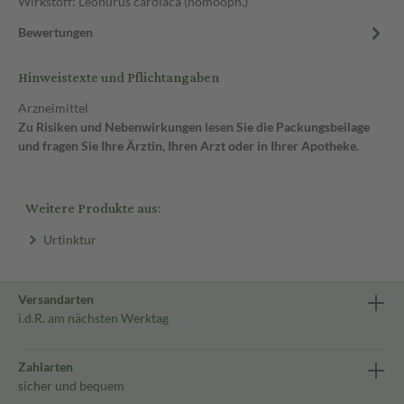
Wirkstoff: Leonurus cardiaca (homöoph.)
Bewertungen
Hinweistexte und Pflichtangaben
Arzneimittel
Zu Risiken und Nebenwirkungen lesen Sie die Packungsbeilage
und fragen Sie Ihre Ärztin, Ihren Arzt oder in Ihrer Apotheke.
Weitere Produkte aus:
Urtinktur
Versandarten
i.d.R. am nächsten Werktag
Zahlarten
sicher und bequem