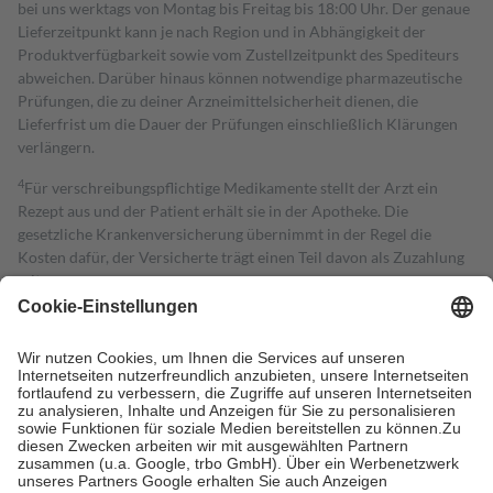
bei uns werktags von Montag bis Freitag bis 18:00 Uhr. Der genaue
Lieferzeitpunkt kann je nach Region und in Abhängigkeit der
Produktverfügbarkeit sowie vom Zustellzeitpunkt des Spediteurs
abweichen. Darüber hinaus können notwendige pharmazeutische
Prüfungen, die zu deiner Arzneimittelsicherheit dienen, die
Lieferfrist um die Dauer der Prüfungen einschließlich Klärungen
verlängern.
4
Für verschreibungspflichtige Medikamente stellt der Arzt ein
Rezept aus und der Patient erhält sie in der Apotheke. Die
gesetzliche Krankenversicherung übernimmt in der Regel die
Kosten dafür, der Versicherte trägt einen Teil davon als Zuzahlung
mit.
Grundsätzlich leisten Mitglieder Zuzahlungen in Höhe von zehn
Prozent des Abgabepreises,
mindestens
jedoch
fünf Euro
und
höchstens zehn Euro.
Es sind jedoch nie mehr als die tatsächlichen
Kosten der Leistung zu entrichten.
Diese Regeln gelten grundsätzlich auch für Online-Apotheken.
Bei Heilmitteln und häuslicher Krankenpflege beträgt die
Zuzahlung zehn Prozent der Kosten sowie zehn Euro je
Verordnung.
Um das Engagement der Versicherten für ihre eigene Gesundheit zu