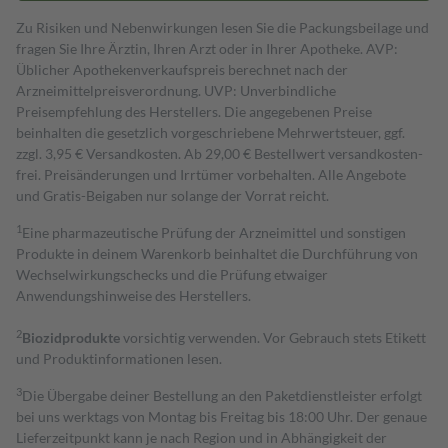
Zu Risiken und Nebenwirkungen lesen Sie die Packungsbeilage und
fragen Sie Ihre Ärztin, Ihren Arzt oder in Ihrer Apotheke. AVP:
Üblicher Apothekenverkaufspreis berechnet nach der
Arzneimittelpreisverordnung. UVP: Unverbindliche
Preisempfehlung des Herstellers. Die angegebenen Preise
beinhalten die gesetzlich vorgeschriebene Mehrwertsteuer, ggf.
zzgl. 3,95 € Versandkosten. Ab 29,00 € Bestell­wert versand­kosten­
frei. Preisänderungen und Irrtümer vorbehalten. Alle Angebote
und Gratis-Beigaben nur solange der Vorrat reicht.
1
Eine pharmazeutische Prüfung der Arzneimittel und sonstigen
Produkte in deinem Warenkorb beinhaltet die Durchführung von
Wechselwirkungschecks und die Prüfung etwaiger
Anwendungshinweise des Herstellers.
2
Biozidprodukte
vorsichtig verwenden. Vor Gebrauch stets Etikett
und Produktinformationen lesen.
3
Die Übergabe deiner Bestellung an den Paketdienstleister erfolgt
bei uns werktags von Montag bis Freitag bis 18:00 Uhr. Der genaue
Lieferzeitpunkt kann je nach Region und in Abhängigkeit der