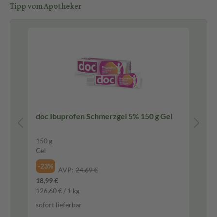
Tipp vom Apotheker
Be
doc Ibuprofen Schmerzgel 5% 150 g Gel
Du
Versto
ma
150 g
100
Gel
Tab
-23%
-2
AVP:
24,69 €
18,99 €
18,
126,60 € / 1 kg
0,1
sofort lieferbar
sof