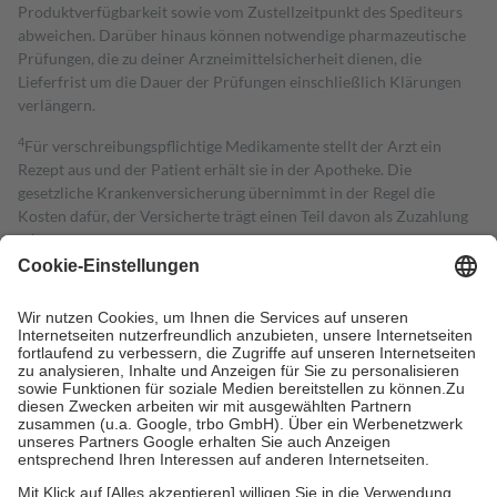
Produktverfügbarkeit sowie vom Zustellzeitpunkt des Spediteurs
abweichen. Darüber hinaus können notwendige pharmazeutische
Prüfungen, die zu deiner Arzneimittelsicherheit dienen, die
Lieferfrist um die Dauer der Prüfungen einschließlich Klärungen
verlängern.
4
Für verschreibungspflichtige Medikamente stellt der Arzt ein
Rezept aus und der Patient erhält sie in der Apotheke. Die
gesetzliche Krankenversicherung übernimmt in der Regel die
Kosten dafür, der Versicherte trägt einen Teil davon als Zuzahlung
mit.
Grundsätzlich leisten Mitglieder Zuzahlungen in Höhe von zehn
Prozent des Abgabepreises,
mindestens
jedoch
fünf Euro
und
höchstens zehn Euro.
Es sind jedoch nie mehr als die tatsächlichen
Kosten der Leistung zu entrichten.
Diese Regeln gelten grundsätzlich auch für Online-Apotheken.
Bei Heilmitteln und häuslicher Krankenpflege beträgt die
Zuzahlung zehn Prozent der Kosten sowie zehn Euro je
Verordnung.
Um das Engagement der Versicherten für ihre eigene Gesundheit zu
stärken und die besondere Stellung der Familie zu unterstützen,
fallen
keine Zuzahlungen
an bei: