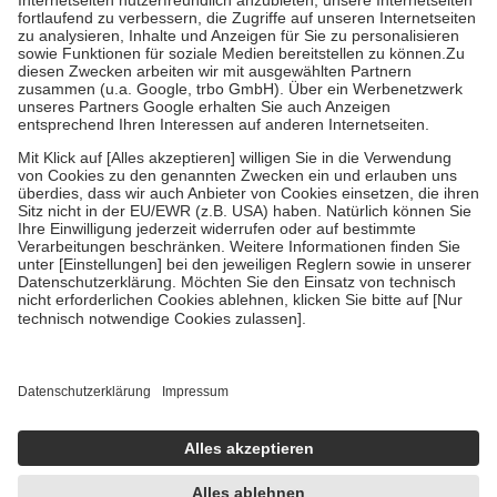
Diese Regeln gelten grundsätzlich auch für Online-Apotheken.
Bei Heilmitteln und häuslicher Krankenpflege beträgt die
Zuzahlung zehn Prozent der Kosten sowie zehn Euro je
Verordnung.
Um das Engagement der Versicherten für ihre eigene Gesundheit zu
stärken und die besondere Stellung der Familie zu unterstützen,
fallen
keine Zuzahlungen
an bei:
• Kindern und Jugendlichen bis zum vollendeten 18. Lebensjahr
mit Ausnahme der Fahrkosten
• Untersuchungen zur Vorsorge und Früherkennung, die von der
GKV getragen werden
• empfohlenen Schutzimpfungen
• Harn- und Blutteststreifen
Wir nutzen Trusted Shops als unabhängigen Dienstleister für die
Einholung von Bewertungen. Trusted Shops hat Maßnahmen
getroffen, um sicherzustellen, dass es sich um echte Bewertungen
handelt. Mehr Informationen findest du hier:
https://help.etrusted.com/hc/de/articles/4419944605341
Einige Bilder und Inhalte wurden unter Zuhilfenahme künstlicher