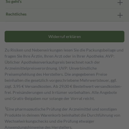
So geht's
Rechtliches
Widerruf erklären
Zu Risiken und Nebenwirkungen lesen Sie die Packungsbeilage und
fragen Sie Ihre Ärztin, Ihren Arzt oder in Ihrer Apotheke. AVP:
Üblicher Apothekenverkaufspreis berechnet nach der
Arzneimittelpreisverordnung. UVP: Unverbindliche
Preisempfehlung des Herstellers. Die angegebenen Preise
beinhalten die gesetzlich vorgeschriebene Mehrwertsteuer, ggf.
zzgl. 3,95 € Versandkosten. Ab 29,00 € Bestell­wert versand­kosten­
frei. Preisänderungen und Irrtümer vorbehalten. Alle Angebote
und Gratis-Beigaben nur solange der Vorrat reicht.
1
Eine pharmazeutische Prüfung der Arzneimittel und sonstigen
Produkte in deinem Warenkorb beinhaltet die Durchführung von
Wechselwirkungschecks und die Prüfung etwaiger
Anwendungshinweise des Herstellers.