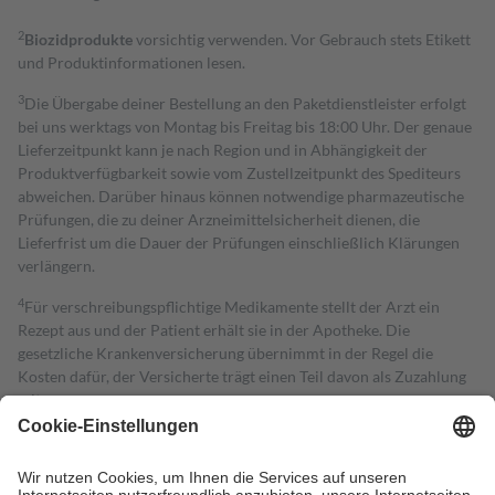
2
Biozidprodukte
vorsichtig verwenden. Vor Gebrauch stets Etikett
und Produktinformationen lesen.
3
Die Übergabe deiner Bestellung an den Paketdienstleister erfolgt
bei uns werktags von Montag bis Freitag bis 18:00 Uhr. Der genaue
Lieferzeitpunkt kann je nach Region und in Abhängigkeit der
Produktverfügbarkeit sowie vom Zustellzeitpunkt des Spediteurs
abweichen. Darüber hinaus können notwendige pharmazeutische
Prüfungen, die zu deiner Arzneimittelsicherheit dienen, die
Lieferfrist um die Dauer der Prüfungen einschließlich Klärungen
verlängern.
4
Für verschreibungspflichtige Medikamente stellt der Arzt ein
Rezept aus und der Patient erhält sie in der Apotheke. Die
gesetzliche Krankenversicherung übernimmt in der Regel die
Kosten dafür, der Versicherte trägt einen Teil davon als Zuzahlung
mit.
Grundsätzlich leisten Mitglieder Zuzahlungen in Höhe von zehn
Prozent des Abgabepreises,
mindestens
jedoch
fünf Euro
und
höchstens zehn Euro.
Es sind jedoch nie mehr als die tatsächlichen
Kosten der Leistung zu entrichten.