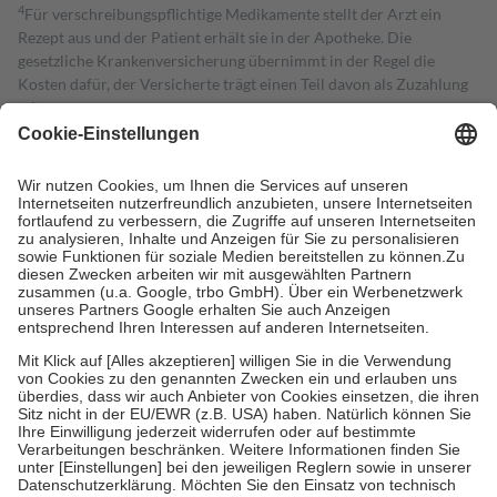
4
Für verschreibungspflichtige Medikamente stellt der Arzt ein
Rezept aus und der Patient erhält sie in der Apotheke. Die
gesetzliche Krankenversicherung übernimmt in der Regel die
Kosten dafür, der Versicherte trägt einen Teil davon als Zuzahlung
mit.
Grundsätzlich leisten Mitglieder Zuzahlungen in Höhe von zehn
Prozent des Abgabepreises,
mindestens
jedoch
fünf Euro
und
höchstens zehn Euro.
Es sind jedoch nie mehr als die tatsächlichen
Kosten der Leistung zu entrichten.
Diese Regeln gelten grundsätzlich auch für Online-Apotheken.
Bei Heilmitteln und häuslicher Krankenpflege beträgt die
Zuzahlung zehn Prozent der Kosten sowie zehn Euro je
Verordnung.
Um das Engagement der Versicherten für ihre eigene Gesundheit zu
stärken und die besondere Stellung der Familie zu unterstützen,
fallen
keine Zuzahlungen
an bei:
• Kindern und Jugendlichen bis zum vollendeten 18. Lebensjahr
mit Ausnahme der Fahrkosten
• Untersuchungen zur Vorsorge und Früherkennung, die von der
GKV getragen werden
• empfohlenen Schutzimpfungen