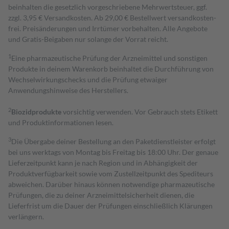
beinhalten die gesetzlich vorgeschriebene Mehrwertsteuer, ggf.
zzgl. 3,95 € Versandkosten. Ab 29,00 € Bestell­wert versand­kosten­
frei. Preisänderungen und Irrtümer vorbehalten. Alle Angebote
und Gratis-Beigaben nur solange der Vorrat reicht.
1
Eine pharmazeutische Prüfung der Arzneimittel und sonstigen
Produkte in deinem Warenkorb beinhaltet die Durchführung von
Wechselwirkungschecks und die Prüfung etwaiger
Anwendungshinweise des Herstellers.
2
Biozidprodukte
vorsichtig verwenden. Vor Gebrauch stets Etikett
und Produktinformationen lesen.
3
Die Übergabe deiner Bestellung an den Paketdienstleister erfolgt
bei uns werktags von Montag bis Freitag bis 18:00 Uhr. Der genaue
Lieferzeitpunkt kann je nach Region und in Abhängigkeit der
Produktverfügbarkeit sowie vom Zustellzeitpunkt des Spediteurs
abweichen. Darüber hinaus können notwendige pharmazeutische
Prüfungen, die zu deiner Arzneimittelsicherheit dienen, die
Lieferfrist um die Dauer der Prüfungen einschließlich Klärungen
verlängern.