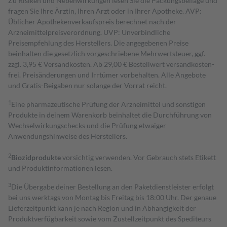
Zu Risiken und Nebenwirkungen lesen Sie die Packungsbeilage und
fragen Sie Ihre Ärztin, Ihren Arzt oder in Ihrer Apotheke. AVP:
Üblicher Apothekenverkaufspreis berechnet nach der
Arzneimittelpreisverordnung. UVP: Unverbindliche
Preisempfehlung des Herstellers. Die angegebenen Preise
beinhalten die gesetzlich vorgeschriebene Mehrwertsteuer, ggf.
zzgl. 3,95 € Versandkosten. Ab 29,00 € Bestell­wert versand­kosten­
frei. Preisänderungen und Irrtümer vorbehalten. Alle Angebote
und Gratis-Beigaben nur solange der Vorrat reicht.
1
Eine pharmazeutische Prüfung der Arzneimittel und sonstigen
Produkte in deinem Warenkorb beinhaltet die Durchführung von
Wechselwirkungschecks und die Prüfung etwaiger
Anwendungshinweise des Herstellers.
2
Biozidprodukte
vorsichtig verwenden. Vor Gebrauch stets Etikett
und Produktinformationen lesen.
3
Die Übergabe deiner Bestellung an den Paketdienstleister erfolgt
bei uns werktags von Montag bis Freitag bis 18:00 Uhr. Der genaue
Lieferzeitpunkt kann je nach Region und in Abhängigkeit der
Produktverfügbarkeit sowie vom Zustellzeitpunkt des Spediteurs