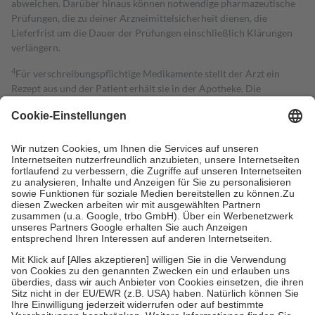
abweichen. Darüber hinaus können notwendige pharmazeutische
Prüfungen, die zu deiner Arzneimittelsicherheit dienen, die
Lieferfrist um die Dauer der Prüfungen einschließlich Klärungen
verlängern.
4
Für verschreibungspflichtige Medikamente stellt der Arzt ein
Rezept aus und der Patient erhält sie in der Apotheke. Die
gesetzliche Krankenversicherung übernimmt in der Regel die
Kosten dafür, der Versicherte trägt einen Teil davon als Zuzahlung
mit.
Grundsätzlich leisten Mitglieder Zuzahlungen in Höhe von zehn
Prozent des Abgabepreises,
mindestens
jedoch
fünf Euro
und
höchstens zehn Euro.
Es sind jedoch nie mehr als die tatsächlichen
Kosten der Leistung zu entrichten.
Diese Regeln gelten grundsätzlich auch für Online-Apotheken.
Bei Heilmitteln und häuslicher Krankenpflege beträgt die
Zuzahlung zehn Prozent der Kosten sowie zehn Euro je
Verordnung.
Um das Engagement der Versicherten für ihre eigene Gesundheit zu
stärken und die besondere Stellung der Familie zu unterstützen,
fallen
keine Zuzahlungen
an bei:
• Kindern und Jugendlichen bis zum vollendeten 18. Lebensjahr