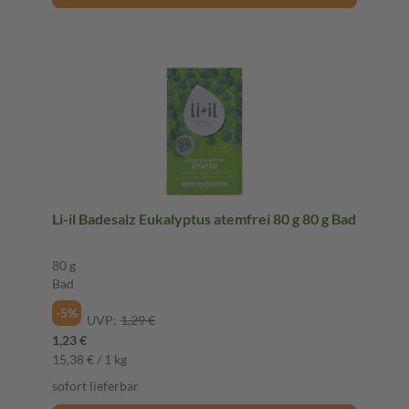
Li-il Badesalz Eukalyptus atemfrei 80 g 80 g Bad
80 g
Bad
-5%
UVP:
1,29 €
1,23 €
15,38 € / 1 kg
sofort lieferbar