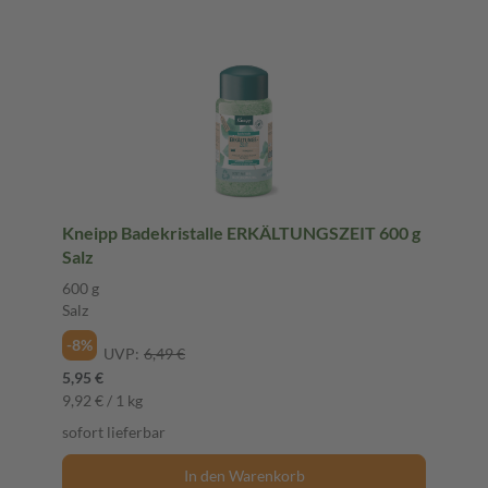
Kneipp Badekristalle ERKÄLTUNGSZEIT 600 g
Salz
600 g
Salz
-8%
UVP:
6,49 €
5,95 €
9,92 € / 1 kg
sofort lieferbar
In den Warenkorb