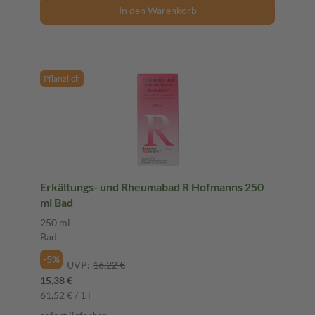
In den Warenkorb
Pflanzlich
Erkältungs- und Rheumabad R Hofmanns 250
ml Bad
250 ml
Bad
-5%
UVP:
16,22 €
15,38 €
61,52 € / 1 l