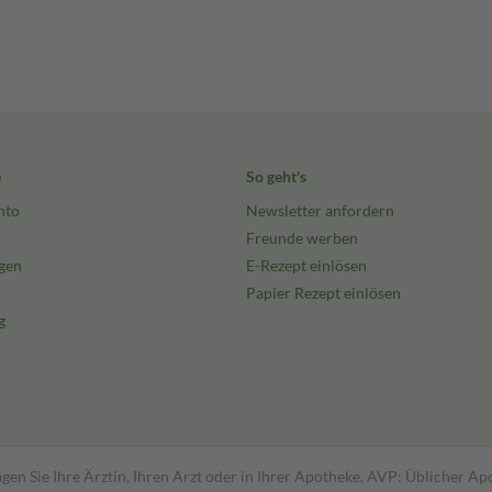
e
So geht's
nto
Newsletter anfordern
Freunde werben
gen
E-Rezept einlösen
Papier Rezept einlösen
g
gen Sie Ihre Ärztin, Ihren Arzt oder in Ihrer Apotheke. AVP: Üblicher A