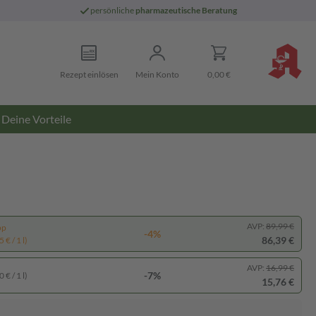
persönliche
pharmazeutische Beratung
Rezept einlösen
Mein Konto
0,00 €
Deine Vorteile
AVP:
89,99 €
pp
-4%
86,39 €
 € / 1 l)
AVP:
16,99 €
-7%
 € / 1 l)
15,76 €