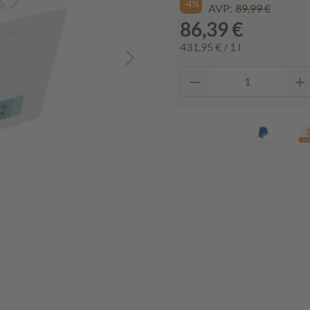
-4%
AVP:
89,99 €
86,39 €
431,95 € / 1 l