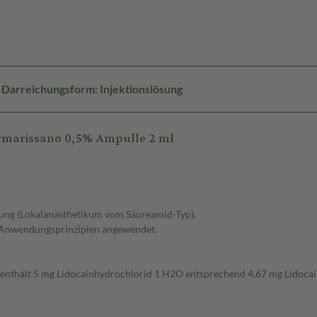
Darreichungsform: Injektionslösung
rmarissano 0,5% Ampulle 2 ml
ubung (Lokalanästhetikum vom Säureamid-Typ).
r Anwendungsprinzipien angewendet.
 enthält 5 mg Lidocainhydrochlorid 1 H2O entsprechend 4,67 mg Lidocain