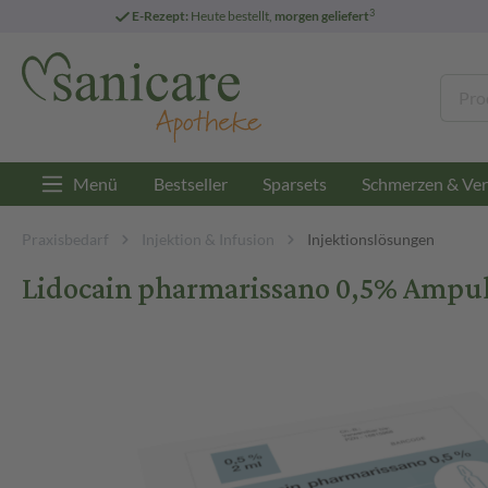
3
E-Rezept:
Heute bestellt,
morgen geliefert
Menü
Bestseller
Sparsets
Schmerzen & Ver
Praxisbedarf
Injektion & Infusion
Injektionslösungen
Lidocain pharmarissano 0,5% Ampull