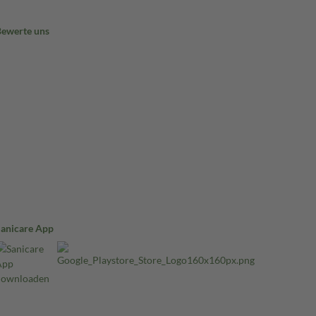
Bewerte uns
Sanicare App