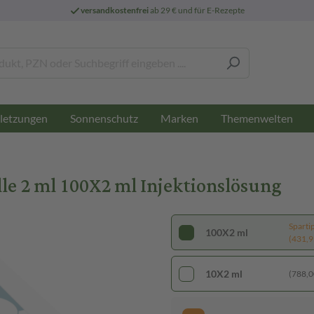
versandkostenfrei
ab 29 € und für E-Rezepte
letzungen
Sonnenschutz
Marken
Themenwelten
e 2 ml 100X2 ml Injektionslösung
Sparti
100X2 ml
(431,95
10X2 ml
(788,00