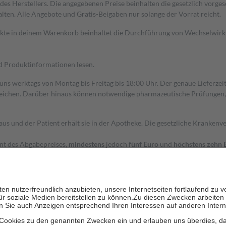
s Herstellers. Die angegebenen Preise beinhalten die gesetzlich vorgesc
alten. Alle Angebote und Gratis-Beigaben nur solange der Vorrat reicht.
dukte in deinem Warenkorb beinhaltet die Durchführung von Wechselwir
nd Produktinformationen lesen.
 uns werktags von Montag bis Freitag bis 18:00 Uhr. Der genaue Lieferze
ichen. Darüber hinaus können notwendige pharmazeutische Prüfungen, die
aus und der Patient erhält sie in der Apotheke. Die gesetzliche Krankenv
ent des Abgabepreises,
mindestens
jedoch
fünf Euro
und
höchstens zehn 
zehn Prozent der Kosten sowie zehn Euro je Verordnung.
rken und die besondere Stellung der Familie zu unterstützen, fallen
kein
 Ausnahme der Fahrkosten
 getragen werden