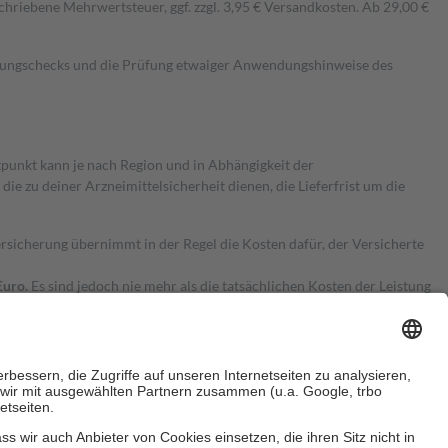
hriebene Mehrwertsteuer, ggf. zzgl. 3,95 € Versandkosten. Ab 29,00 €
kungschecks und die Prüfung etwaiger Anwendungshinweise des
itpunkt kann je nach Region und in Abhängigkeit der
 zu deiner Arzneimittelsicherheit dienen, die Lieferfrist um die
ersicherung übernimmt in der Regel die Kosten dafür, der Versicherte
Euro.
Es sind jedoch nie mehr als die tatsächlichen Kosten der Leistung
e Zuzahlungen
an bei: