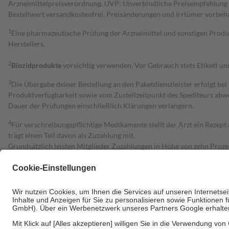
Arzneimittelpreisverordnung. UVP: Unverbindliche Preisempfehlung de
Bestell­wert versand­kosten­frei. Preisänderungen und Irrtümer vorbeh
1
Eine pharmazeutische Prüfung der Arzneimittel und sonstigen Pro
Herstellers.
2
Biozidprodukte
vorsichtig verwenden. Vor Gebrauch stets Etikett u
3
Die Übergabe deiner Bestellung an den Paketdienstleister erfolgt bei
Produktverfügbarkeit sowie vom Zustellzeitpunkt des Spediteurs abwe
Dauer der Prüfungen einschließlich Klärungen verlängern.
4
Für verschreibungspflichtige Medikamente stellt der Arzt ein Rezept 
trägt einen Teil davon als Zuzahlung mit.
Grundsätzlich leisten Mitglieder Zuzahlungen in Höhe von zehn Proz
zu entrichten.
Diese Regeln gelten grundsätzlich auch für Online-Apotheken.
Bei Heilmitteln und häuslicher Krankenpflege beträgt die Zuzahlung 
Um das Engagement der Versicherten für ihre eigene Gesundheit zu stä
• Kindern und Jugendlichen bis zum vollendeten 18. Lebensjahr mit
• Untersuchungen zur Vorsorge und Früherkennung, die von der GKV
• empfohlenen Schutzimpfungen