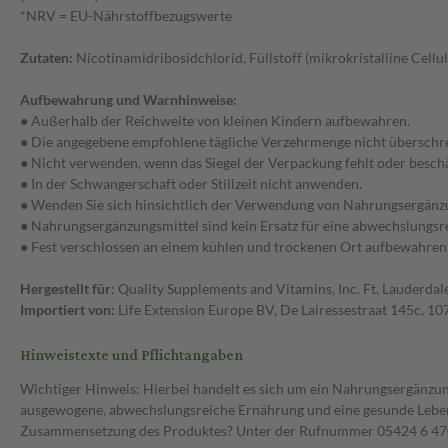
*NRV = EU-Nährstoffbezugswerte
Zutaten:
Nicotinamidribosidchlorid, Füllstoff (mikrokristalline Cell
Aufbewahrung und Warnhinweise:
● Außerhalb der Reichweite von kleinen Kindern aufbewahren.
● Die angegebene empfohlene tägliche Verzehrmenge nicht überschre
● Nicht verwenden, wenn das Siegel der Verpackung fehlt oder beschäd
● In der Schwangerschaft oder Stillzeit nicht anwenden.
● Wenden Sie sich hinsichtlich der Verwendung von Nahrungsergänzung
● Nahrungsergänzungsmittel sind kein Ersatz für eine abwechslungs
● Fest verschlossen an einem kühlen und trockenen Ort aufbewahren
Hergestellt für
: Quality Supplements and Vitamins, Inc. Ft. Lauderda
Importiert von:
Life Extension Europe BV, De Lairessestraat 145c, 
Hinweistexte und Pflichtangaben
Wichtiger Hinweis: Hierbei handelt es sich um ein Nahrungsergänzun
ausgewogene, abwechslungsreiche Ernährung und eine gesunde Lebens
Zusammensetzung des Produktes? Unter der Rufnummer 05424 6 470 1