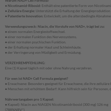
Warum NAD+ Cell Formula?
●
Nicotinamid-Ribosid:
Enthält eine patentierte Form von Nicotinam
●
Zelluläre Energie:
Unterstützt die Erhaltung der Energieproduktion 
●
Patentierte Innovation:
Entwickelt, um die altersbedingte Abnahme
Verwendungszweck: Niacin, die Vorstufe von NAD+, trägt bei zu:
● einem normalen Energiestoffwechsel.
● einer normalen Funktion des Nervensystems.
● einer normalen psychischen Funktion.
● der Erhaltung normaler Haut und Schleimhäute.
● der Verringerung von Müdigkeit und Ermüdung.
VERZEHREMPFEHLUNG
:
Eine (1) Kapsel täglich mit oder ohne Nahrung verzehren.
Für wen ist NAD+ Cell Formula geeignet?
● Erwachsene: Besonders geeignet für Erwachsene, die ihre zelluläre
● Menschen mit erhöhtem Bedarf: Kann hilfreich sein für Personen, d
Nährwertangaben pro 1 Kapsel:
● Kapsel): Niacin aus NIAGEN Nicotinamidribosid (300 mg) 126 mg
(788%NRV*)