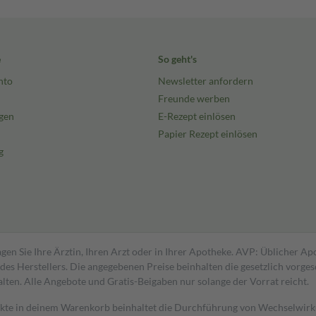
e
So geht's
nto
Newsletter anfordern
Freunde werben
gen
E-Rezept einlösen
Papier Rezept einlösen
g
gen Sie Ihre Ärztin, Ihren Arzt oder in Ihrer Apotheke. AVP: Üblicher A
s Herstellers. Die angegebenen Preise beinhalten die gesetzlich vorgesc
alten. Alle Angebote und Gratis-Beigaben nur solange der Vorrat reicht.
dukte in deinem Warenkorb beinhaltet die Durchführung von Wechselwir