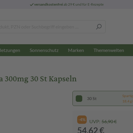
versandkostenfrei
ab 29 € und für E-Rezepte
letzungen
Sonnenschutz
Marken
Themenwelten
 300mg 30 St Kapseln
Sparti
30 St
18,4 g 
-4%
UVP:
56,90 €
54,62 €