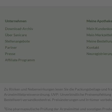
Unternehmen
Meine Apothek
Download-Archiv
Mein Kundenko
Über Sanicare
Mein Merkzettel
Stellenangebote
Meine Bestellun
Partner
Kontakt
Presse
Neuregistrierun
Affiliate Programm
Zu Risiken und Nebenwirkungen lesen Sie die Packungsbeilage und fra
Arzneimittelpreisverordnung. UVP: Unverbindliche Preisempfehlung de
Bestell­wert versand­kosten­frei. Preisänderungen und Irrtümer vorbeh
1
Eine pharmazeutische Prüfung der Arzneimittel und sonstigen Pro