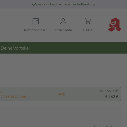
persönliche
pharmazeutische Beratung
Rezept einlösen
Mein Konto
0,00 €
Deine Vorteile
UVP:
56,90 €
pp
-4%
54,62 €
(2.968,48 € / 1 kg)