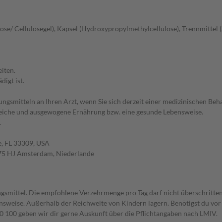
ulose/ Cellulosegel), Kapsel (Hydroxypropylmethylcellulose), Trennmittel 
iten.
igt ist.
smitteln an Ihren Arzt, wenn Sie sich derzeit einer medizinischen Beha
reiche und ausgewogene Ernährung bzw. eine gesunde Lebensweise.
.
le, FL 33309, USA
1075 HJ Amsterdam, Niederlande
gsmittel. Die empfohlene Verzehrmenge pro Tag darf nicht überschritten
weise. Außerhalb der Reichweite von Kindern lagern. Benötigst du vor 
00 geben wir dir gerne Auskunft über die Pflichtangaben nach LMIV.